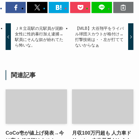
ＪＲ立花駅の元駅員が泥酔
【MLB】大谷翔平をライバ
女性に性的暴行加え逮捕→
ル球団スカウトが格付け→
駅員にそんな奴が紛れてた
打撃技術は・・左が打てて
ら怖いな。
ないからなぁ
関連記事
CoCo壱が値上げ発表→今
月収100万円超も 人力車ド