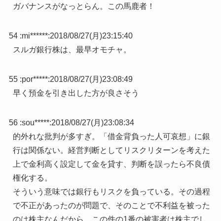
ガバナンスがなっとらん。この馬鹿者！
54 :
mi******
:
2018/08/27(月)23:15:40
スルガ銀行株は、最早オモチャ。
55 :
por*****
:
2018/08/27(月)23:08:49
早く預金を引き出した方が良さそう
56 :
sou*****
:
2018/08/27(月)23:08:34
的外れな批判が多すぎ。「借金背負った人可哀想」に銀
行は関係ない。経営判断としてリスクリターンを考えた
上で金利高く設定して金を貸す、判断を誤ったら不良債
権化する。
そういう意味では銀行もリスクを負っている。その過程
で不正があったのが問題で、そのことで不利益を被った
のは株主なんだから、この件の1番の被害者は株主でし