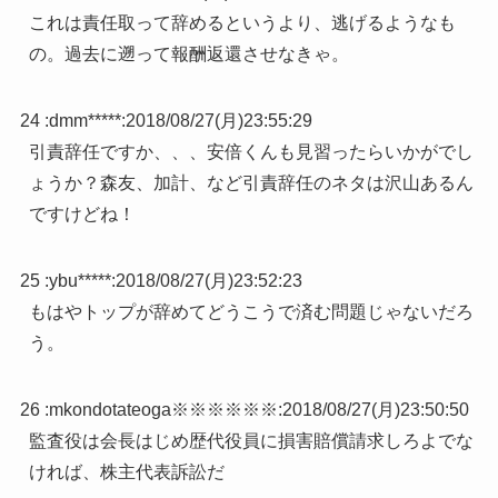
これは責任取って辞めるというより、逃げるようなも
の。過去に遡って報酬返還させなきゃ。
24 :
dmm*****
:
2018/08/27(月)23:55:29
引責辞任ですか、、、安倍くんも見習ったらいかがでし
ょうか？森友、加計、など引責辞任のネタは沢山あるん
ですけどね！
25 :
ybu*****
:
2018/08/27(月)23:52:23
もはやトップが辞めてどうこうで済む問題じゃないだろ
う。
26 :
mkondotateoga※※※※※※
:
2018/08/27(月)23:50:50
監査役は会長はじめ歴代役員に損害賠償請求しろよでな
ければ、株主代表訴訟だ