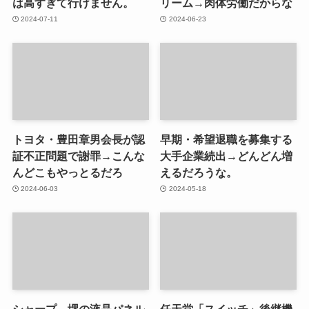
は高すぎて行けません。
リーム→肉体労働だからな
2024-07-11
2024-06-23
トヨタ・豊田章男会長が認
早期・希望退職を募集する
証不正問題で謝罪→こんな
大手企業続出→どんどん増
んどこもやっとるだろ
えるだろうな。
2024-06-03
2024-05-18
シャープ、堺の液晶パネル
任天堂「スイッチ」後継機