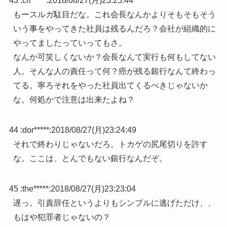
43 :
cri*****
:
2018/08/27(月)23:25:44
もースルガ駄目だな。これ会長なんかよりそもそもそう
いう事をやってきた社員は残るんだろ？会社が組織的に
やってましたっていってもさ。
なんか可笑しくないか？会長なんて実行も何もしてない
人。そんな人の責任って何？癌が残る銀行なんて終わっ
てる。寧ろそれをやった社員出てくるべきじゃないか
な。何処かで注意は出来たよね？
44 :
dor*****
:
2018/08/27(月)23:24:49
それで終わりじゃないだろ。トカゲの尻尾切りを許す
な。ここは、とんでもない銀行なんだぞ。
45 :
the*****
:
2018/08/27(月)23:23:04
遅っ。引責辞任というよりもシンプルに逃げただけ、、
もはや犯罪者じゃないの？