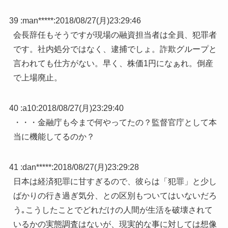
39 :
man*****
:
2018/08/27(月)23:29:46
会長辞任もそうですが現場の融資担当者は全員、犯罪者
です。社内処分ではなく、逮捕でしょ。詐欺グループと
言われても仕方がない。早く、株価1円になぁれ。倒産
で上場廃止。
40 :
a10
:
2018/08/27(月)23:29:40
・・・金融庁も今まで何やってたの？監督官庁として本
当に機能してるのか？
41 :
dan*****
:
2018/08/27(月)23:29:28
日本は経済犯罪に甘すぎるので、彼らは「犯罪」と少し
ばかりの行き過ぎ気分、との区別もついてはいないだろ
う｡こうしたことでどれだけの人間が生活を破壊されて
いるかの実態調査はないが、現実的な事に対しては想像