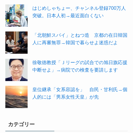
はじめしゃちょー、チャンネル登録700万人
突破。日本人初→最近面白くない
「北朝鮮スパイ」とねつ造 京都の在日韓国
人に再審無罪→韓国で暮らせよ迷惑だよ
徐敬徳教授「Ｊリーグの試合での旭日旗応援
中断せよ」→病院での検査を要請します
皇位継承「女系容認を」 自民・甘利氏→個
人的には「男系女性天皇」が先
カテゴリー