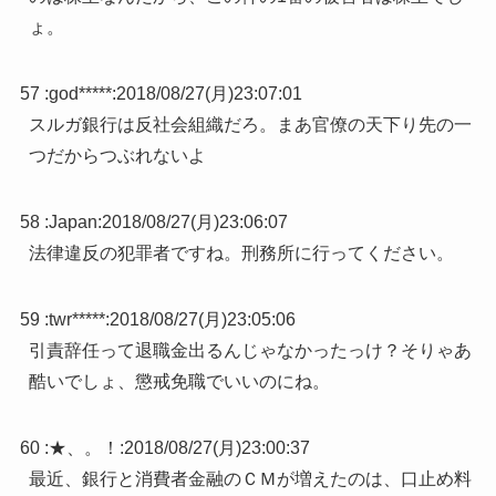
ょ。
57 :
god*****
:
2018/08/27(月)23:07:01
スルガ銀行は反社会組織だろ。まあ官僚の天下り先の一
つだからつぶれないよ
58 :
Japan
:
2018/08/27(月)23:06:07
法律違反の犯罪者ですね。刑務所に行ってください。
59 :
twr*****
:
2018/08/27(月)23:05:06
引責辞任って退職金出るんじゃなかったっけ？そりゃあ
酷いでしょ、懲戒免職でいいのにね。
60 :
★、。！
:
2018/08/27(月)23:00:37
最近、銀行と消費者金融のＣＭが増えたのは、口止め料