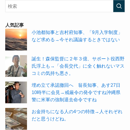
人気記事
小池都知事と吉村府知事、「9月入学制度」
など求める→今それ議論するときではない
誕生！森保監督に２年３億、サポート役西野
氏浮上も→「会長交代」に全く触れないマス
コミの気持ち悪さ。
埋め立て承認撤回へ 翁長知事、あす27日
10時半に会見→戒厳令の発令ですね沖縄県
警に米軍の強制退去命令ですね
お金持ちになる人の4つの特徴→人それぞれ
だと思うけどね。