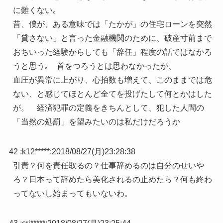
に難くない｡
昔、僕が、ある意味では「たかが」の住宅ローンを突然
「貸さない」と言った金融機関のために、破産寸前まで
おちいった経験からしても「辞任」程度の話ではなかろ
うと思う｡ 首をつろうとは思わなかったが、
血圧が異常に上がり、心拍数も増えて、このままでは危
ない、と感じてほとんど全てを投げたして何とかはした
が。 経済犯罪の定義をきちんとして、犯した人間の
「当然の処罰」を望みたいのは私だけだろうか
42 :
k12*****
:
2018/08/27(月)23:28:38
引責？何を責任取るの？仕事辞めるのは自分のせいや
ろ？日本って辞めたら美化されるの止めたら？何も終わ
ってないし始まってもいないわ。