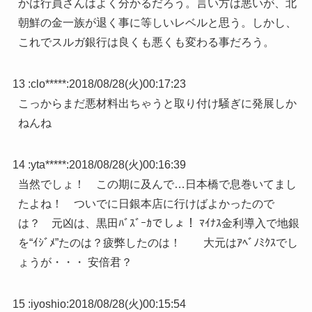
かは行員さんはよく分かるだろう。言い方は悪いが、北
朝鮮の金一族が退く事に等しいレベルと思う。しかし、
これでスルガ銀行は良くも悪くも変わる事だろう。
13 :
clo*****
:
2018/08/28(火)00:17:23
こっからまだ悪材料出ちゃうと取り付け騒ぎに発展しか
ねんね
14 :
yta*****
:
2018/08/28(火)00:16:39
当然でしょ！ この期に及んで…日本橋で息巻いてまし
たよね！ ついでに日銀本店に行けばよかったので
は？ 元凶は、黒田ﾊﾞｽﾞｰｶでしょ！ ﾏｲﾅｽ金利導入で地銀
を“ｲｼﾞﾒ”たのは？疲弊したのは！ 大元はｱﾍﾞﾉﾐｸｽでし
ょうが・・・ 安倍君？
15 :
iyoshio
:
2018/08/28(火)00:15:54