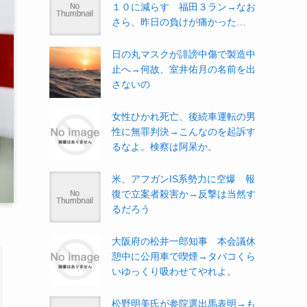
１０に減らす 福田３ラン→なお
さら、昨日の負けが痛かった…
日の丸マスクが誹謗中傷で製造中
止へ→何故、室井佑月の名前を出
さないの
女性ひかれ死亡、後続車運転の男
性に無罪判決→こんなのを起訴す
るなよ。検察は阿呆か。
米、アフガンIS系勢力に空爆 報
復で立案者殺害か→反撃は当然す
るだろう
大阪府の松井一郎知事 本会議休
憩中に公用車で喫煙→タバコくら
いゆっくり吸わせてやれよ。
松野明美氏が参院選出馬表明→も