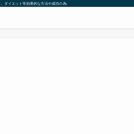
す。ダイエット等効果的な方法や成功の為の秘訣等。太ったり悩んでいる方々が簡