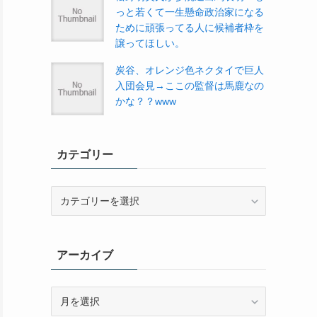
っと若くて一生懸命政治家になる
ために頑張ってる人に候補者枠を
譲ってほしい。
炭谷、オレンジ色ネクタイで巨人
入団会見→ここの監督は馬鹿なの
かな？？www
カテゴリー
カ
テ
ゴ
リ
アーカイブ
ー
ア
ー