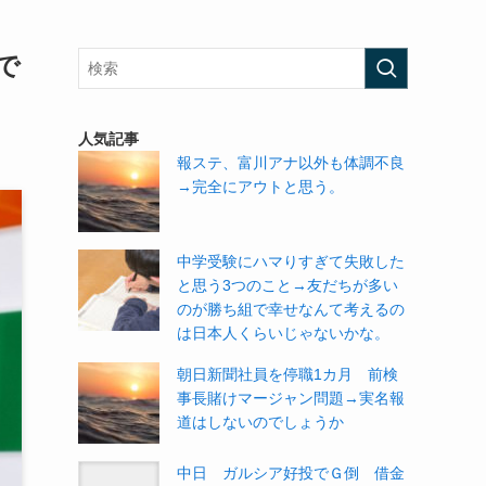
で
人気記事
報ステ、富川アナ以外も体調不良
→完全にアウトと思う。
中学受験にハマりすぎて失敗した
と思う3つのこと→友だちが多い
のが勝ち組で幸せなんて考えるの
は日本人くらいじゃないかな。
朝日新聞社員を停職1カ月 前検
事長賭けマージャン問題→実名報
道はしないのでしょうか
中日 ガルシア好投でＧ倒 借金