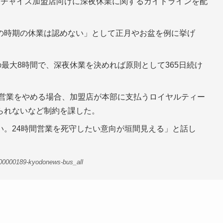
ンチャイズ加盟店向けに深夜休業に関するガイドラインを配
の時期の休業は認めない」として正月やお盆を例に挙げ
の最大8時間で、深夜休業を決めれば原則として365日続け
間営業をやめる場合、加盟店が本部に支払うロイヤルティー
られないなど制約を課した。
い。24時間営業を死守したい意向が垣間見える」と話し
-00000189-kyodonews-bus_all