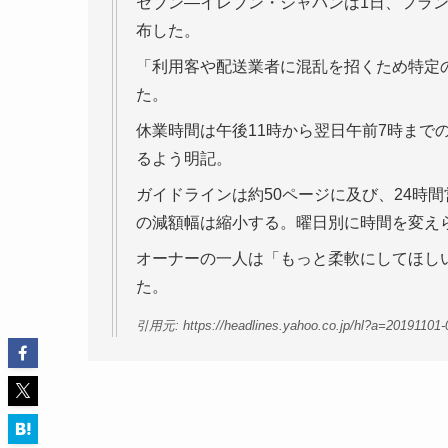
セブン―イレブン・ジャパンは1日、フラ
布した。
「利用客や配送業者に混乱を招くため特定
た。
休業時間は午後11時から翌日午前7時まで
るよう明記。
ガイドラインは約50ページに及び、24時
の減額幅は縮小する。曜日別に時間を変え
オーナーの一人は「もっと柔軟にしてほし
た。
引用元: https://headlines.yahoo.co.jp/hl?a=20191101