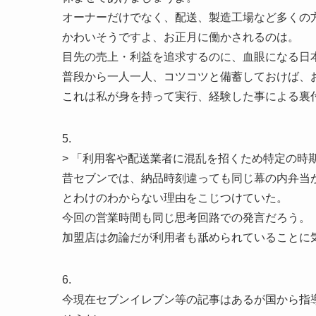
オーナーだけでなく、配送、製造工場など多くの
かわいそうですよ、お正月に働かされるのは。
目先の売上・利益を追求するのに、血眼になる日
普段から一人一人、コツコツと備蓄しておけば、
これは私が身を持って実行、経験した事による裏
5.
> 「利用客や配送業者に混乱を招くため特定の時
昔セブンでは、納品時刻違っても同じ幕の内弁当
とわけのわからない理由をこじつけていた。
今回の営業時間も同じ思考回路での発言だろう。
加盟店は勿論だが利用者も舐められていることに
6.
今現在セブンイレブン等の記事はあるが国から指