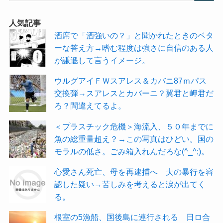
人気記事
酒席で「酒強いの？」と聞かれたときのベタ
ーな答え方→嗜む程度は強さに自信のある人
が謙遜して言うイメージ。
ウルグアイＦＷスアレス＆カバニ87ｍパス
交換弾→スアレスとカバーニ？翼君と岬君だ
ろ？間違えてるよ。
＜プラスチック危機＞海流入、５０年までに
魚の総重量超え？→この写真はひどい。国の
モラルの低さ。ごみ箱入れんだろな(^_^;)。
心愛さん死亡、母を再逮捕へ 夫の暴行を容
認した疑い→苦しみを考えると涙が出てく
る。
根室の5漁船、国後島に連行される 日ロ合