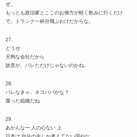
ぜ。
もっとも政治家とここのお偉方が軽く飲みに行くだけ
で。トランク一杯分飛ぶわけだからな。
27.
どうせ
天狗な会社だから
故意が、バレただけじゃないのかね。
28.
バレなきゃ、ネコババかな？
腐った組織だね
29.
あかんなー 人の心ない 上
日本は 自分の金しか考えてない国やな