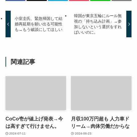
韓国が東京五輪にルール無
小室圭氏、緊急帰国して結
視の「持ち込み計画」→参
婚再延期を願い出る可能性
加しないという選択をすれ
も→もう破談にしてほしい
ばいいのに。
関連記事
CoCo壱が値上げ発表→今
月収100万円超も 人力車ド
は高すぎて行けません。
リーム→肉体労働だからな
2024-07-11
2024-06-23