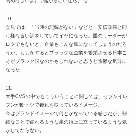
閉めなさいよ(^^;;儲からないなら(-_-;)
10.
会見では、「当時の記録がない」などと、安倍政権と同
じ様な言い訳をしていてイヤになった。国のリーダーが
ロクでもないと、企業もこんな風になってしまうのだろ
うか。もしかするとブラックな企業を繁栄させる日本こ
そがブラック国なのかもしれないと思うと陰鬱な気分に
なった
11.
大手CVSの中でもこういうことに関しては、セブンイレ
ブンが断トツで後れを取っているイメージ。
今はブランドイメージで何とかなっている感じだが、些
細なことで崩れるような崖の頂上に立っているような気
がしてならない。