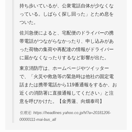
持ち歩いているが、公衆電話自体が少なくな
っている。しばらく探し回った」とため息を
ついた。
佐川急便によると、宅配便のドライバーの携
帯電話がつながらなかったり、申し込みがあ
った荷物の集荷や再配達の情報がドライバー
に届かなくなったりするなど影響が出た。
東京消防庁は、ホームページやツイッター
で、「火災や救急等の緊急時は他社の固定電
話または携帯電話から119番通報をするか、お
近くの消防署に直接通報してください」と注
意を呼びかけた。【金秀蓮、向畑泰司】
引用元: https://headlines.yahoo.co.jp/hl?a=20181206-
00000111-mai-bus_all