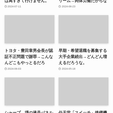
は高すぎて行けません。
リーム→肉体労働だからな
2024-07-11
2024-06-23
トヨタ・豊田章男会長が認
早期・希望退職を募集する
証不正問題で謝罪→こんな
大手企業続出→どんどん増
んどこもやっとるだろ
えるだろうな。
2024-06-03
2024-05-18
シャープ、堺の液晶パネル
任天堂「スイッチ」後継機