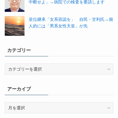
中断せよ」→病院での検査を要請します
皇位継承「女系容認を」 自民・甘利氏→個
人的には「男系女性天皇」が先
カテゴリー
カ
テ
ゴ
リ
アーカイブ
ー
ア
ー