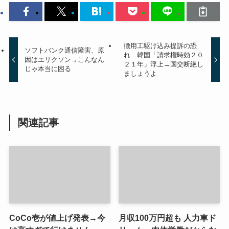
徴用工駆け込み提訴の恐
ソフトバンク通信障害、原
れ 韓国「請求権時効２０
因はエリクソン→こんなん
２１年」浮上→国交断絶し
じゃ本当に困る
ましょうよ
関連記事
CoCo壱が値上げ発表→今
月収100万円超も 人力車ド