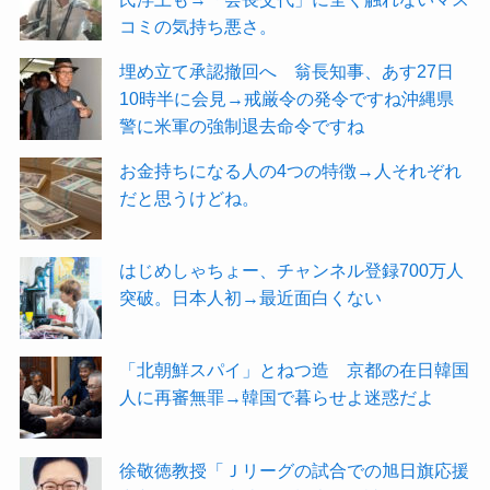
コミの気持ち悪さ。
埋め立て承認撤回へ 翁長知事、あす27日
10時半に会見→戒厳令の発令ですね沖縄県
警に米軍の強制退去命令ですね
お金持ちになる人の4つの特徴→人それぞれ
だと思うけどね。
はじめしゃちょー、チャンネル登録700万人
突破。日本人初→最近面白くない
「北朝鮮スパイ」とねつ造 京都の在日韓国
人に再審無罪→韓国で暮らせよ迷惑だよ
徐敬徳教授「Ｊリーグの試合での旭日旗応援