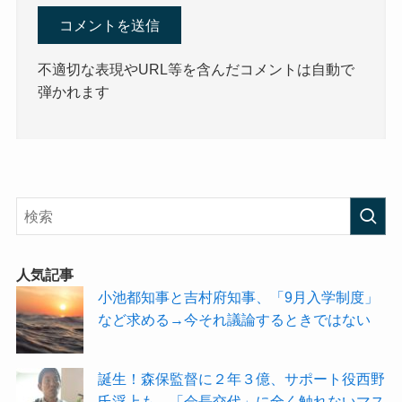
不適切な表現やURL等を含んだコメントは自動で
弾かれます
人気記事
小池都知事と吉村府知事、「9月入学制度」
など求める→今それ議論するときではない
誕生！森保監督に２年３億、サポート役西野
氏浮上も→「会長交代」に全く触れないマス