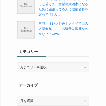
っと若くて一生懸命政治家になる
ために頑張ってる人に候補者枠を
譲ってほしい。
炭谷、オレンジ色ネクタイで巨人
入団会見→ここの監督は馬鹿なの
かな？？www
カテゴリー
カ
テ
ゴ
リ
アーカイブ
ー
ア
ー