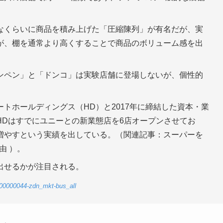
なくらいに商品を積み上げた「圧縮陳列」が有名だが、実
が、棚を通常より高くすることで商品のボリューム感を出
ンペン」と「ドンコ」は実験店舗に登場しないが、個性的
トホールディングス（HD）と2017年に締結した資本・業
HDはすでにユニーとの新業態店を6店オープンさせてお
増やすという実績を出している。（関連記事：スーパーを
由 ）。
出せるかが注目される。
-00000044-zdn_mkt-bus_all