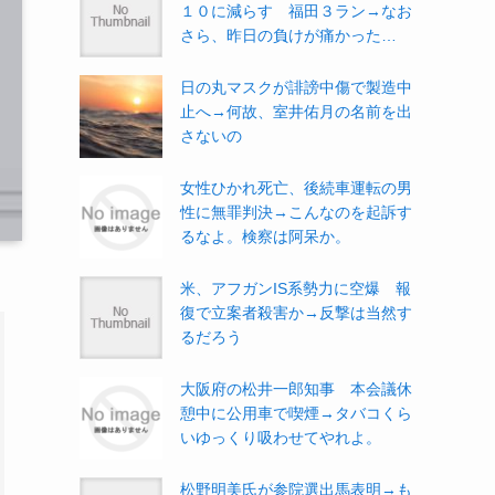
１０に減らす 福田３ラン→なお
さら、昨日の負けが痛かった…
日の丸マスクが誹謗中傷で製造中
止へ→何故、室井佑月の名前を出
さないの
女性ひかれ死亡、後続車運転の男
性に無罪判決→こんなのを起訴す
るなよ。検察は阿呆か。
米、アフガンIS系勢力に空爆 報
復で立案者殺害か→反撃は当然す
るだろう
大阪府の松井一郎知事 本会議休
憩中に公用車で喫煙→タバコくら
いゆっくり吸わせてやれよ。
松野明美氏が参院選出馬表明→も