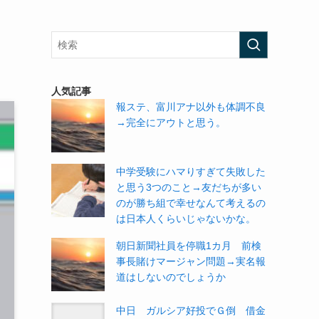
人気記事
報ステ、富川アナ以外も体調不良
→完全にアウトと思う。
中学受験にハマりすぎて失敗した
と思う3つのこと→友だちが多い
のが勝ち組で幸せなんて考えるの
は日本人くらいじゃないかな。
朝日新聞社員を停職1カ月 前検
事長賭けマージャン問題→実名報
道はしないのでしょうか
中日 ガルシア好投でＧ倒 借金