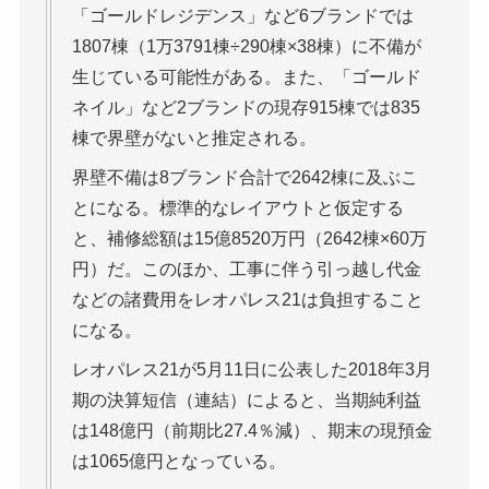
「ゴールドレジデンス」など6ブランドでは
1807棟（1万3791棟÷290棟×38棟）に不備が
生じている可能性がある。また、「ゴールド
ネイル」など2ブランドの現存915棟では835
棟で界壁がないと推定される。
界壁不備は8ブランド合計で2642棟に及ぶこ
とになる。標準的なレイアウトと仮定する
と、補修総額は15億8520万円（2642棟×60万
円）だ。このほか、工事に伴う引っ越し代金
などの諸費用をレオパレス21は負担すること
になる。
レオパレス21が5月11日に公表した2018年3月
期の決算短信（連結）によると、当期純利益
は148億円（前期比27.4％減）、期末の現預金
は1065億円となっている。