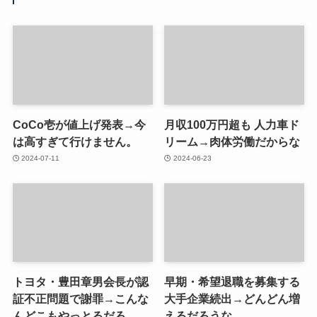
CoCo壱が値上げ発表→今
月収100万円超も 人力車ド
は高すぎて行けません。
リーム→肉体労働だからな
2024-07-11
2024-06-23
トヨタ・豊田章男会長が認
早期・希望退職を募集する
証不正問題で謝罪→こんな
大手企業続出→どんどん増
んどこもやっとるだろ
えるだろうな。