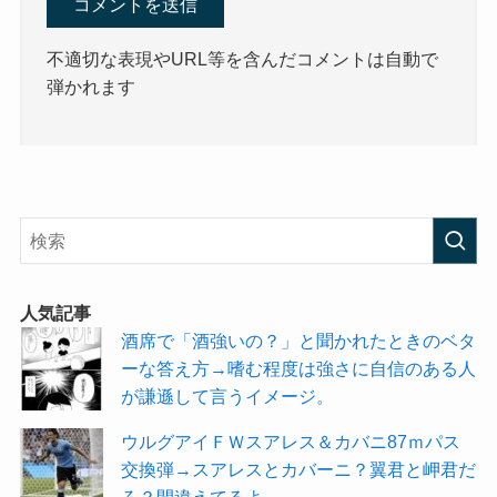
不適切な表現やURL等を含んだコメントは自動で
弾かれます
人気記事
酒席で「酒強いの？」と聞かれたときのベタ
ーな答え方→嗜む程度は強さに自信のある人
が謙遜して言うイメージ。
ウルグアイＦＷスアレス＆カバニ87ｍパス
交換弾→スアレスとカバーニ？翼君と岬君だ