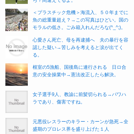
ろ？間違えてるよ。
＜プラスチック危機＞海流入、５０年までに
魚の総重量超え？→この写真はひどい。国の
モラルの低さ。ごみ箱入れんだろな(^_^;)。
心愛さん死亡、母を再逮捕へ 夫の暴行を容
認した疑い→苦しみを考えると涙が出てく
る。
根室の5漁船、国後島に連行される 日ロ合
意の安全操業中→憲法改正したら解決。
女子選手9人、教諭に前髪切られる→パワハ
ラであり、傷害ですね。
元悪役レスラーのキラー・カーンが急死→全
盛期のプロレス界を盛り上げた１人