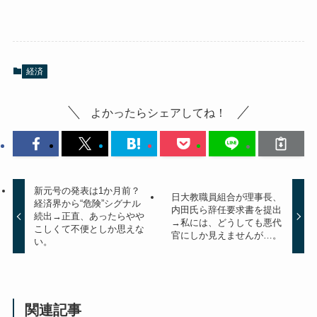
経済
よかったらシェアしてね！
新元号の発表は1か月前？
日大教職員組合が理事長、
経済界から“危険”シグナル
内田氏ら辞任要求書を提出
続出→正直、あったらやや
→私には、どうしても悪代
こしくて不便としか思えな
官にしか見えませんが…。
い。
関連記事