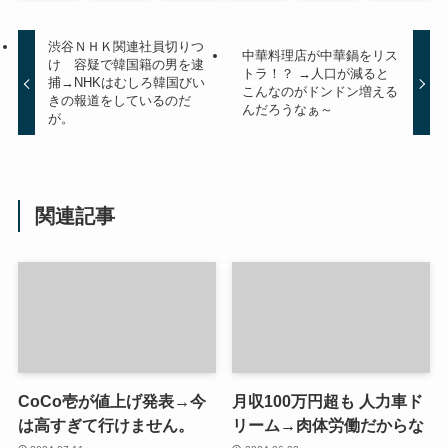
渋谷ＮＨＫ関連社員切りつ
中華料理店が中華鍋をリス
け 容疑で韓国籍の男を逮
トラ！？ →人口が減ると
捕→NHKはむしろ韓国びい
こんなのがドンドン増える
きの報道をしているのだ
んだろうなぁ～
が。
関連記事
CoCo壱が値上げ発表→今
月収100万円超も 人力車ド
は高すぎて行けません。
リーム→肉体労働だからな