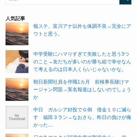
人気記事
報ステ、富川アナ以外も体調不良→完全にア
ウトと思う。
中学受験にハマりすぎて失敗したと思う3つ
のこと→友だちが多いのが勝ち組で幸せなん
て考えるのは日本人くらいじゃないかな。
朝日新聞社員を停職1カ月 前検事長賭けマ
ージャン問題→実名報道はしないのでしょう
か
中日 ガルシア好投でＧ倒 借金１０に減ら
す 福田３ラン→なおさら、昨日の負けが痛
かった…