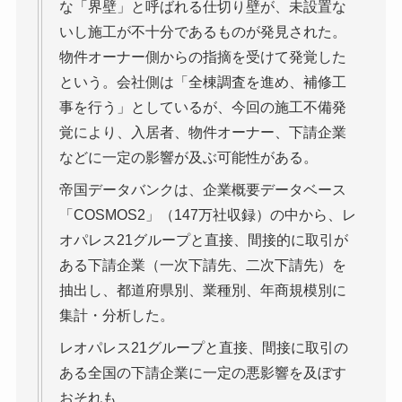
な「界壁」と呼ばれる仕切り壁が、未設置な
いし施工が不十分であるものが発見された。
物件オーナー側からの指摘を受けて発覚した
という。会社側は「全棟調査を進め、補修工
事を行う」としているが、今回の施工不備発
覚により、入居者、物件オーナー、下請企業
などに一定の影響が及ぶ可能性がある。
帝国データバンクは、企業概要データベース
「COSMOS2」（147万社収録）の中から、レ
オパレス21グループと直接、間接的に取引が
ある下請企業（一次下請先、二次下請先）を
抽出し、都道府県別、業種別、年商規模別に
集計・分析した。
レオパレス21グループと直接、間接に取引の
ある全国の下請企業に一定の悪影響を及ぼす
おそれも