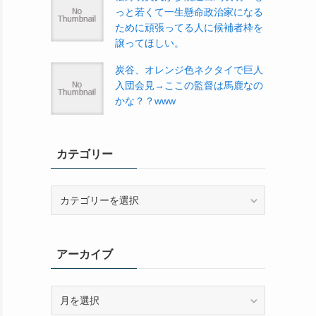
っと若くて一生懸命政治家になる
ために頑張ってる人に候補者枠を
譲ってほしい。
炭谷、オレンジ色ネクタイで巨人
入団会見→ここの監督は馬鹿なの
かな？？www
カテゴリー
カ
テ
ゴ
リ
アーカイブ
ー
ア
ー