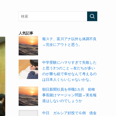
人気記事
報ステ、富川アナ以外も体調不良
→完全にアウトと思う。
中学受験にハマりすぎて失敗した
と思う3つのこと→友だちが多い
のが勝ち組で幸せなんて考えるの
は日本人くらいじゃないかな。
朝日新聞社員を停職1カ月 前検
事長賭けマージャン問題→実名報
道はしないのでしょうか
中日 ガルシア好投でＧ倒 借金