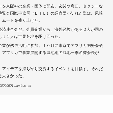
ーを京阪神の企業・団体に配布。玄関や窓口、タクシーな
博覧会国際事務局（ＢＩＥ）の調査団が訪れた際は、尾崎
、ムードを盛り上げた。
経済連合会だ。会員企業から、海外経験がある２人が国の
もう１人は世界各地を駆け回った。
企業が誘致活動に参加。１０月に東京でアフリカ開発会議
、アフリカで事業展開する鴻池組の鴻池一季名誉会長が、
、アイデアを持ち寄り交流するイベントを目指す。それだ
は大きかった。
00000501-san-bus_all