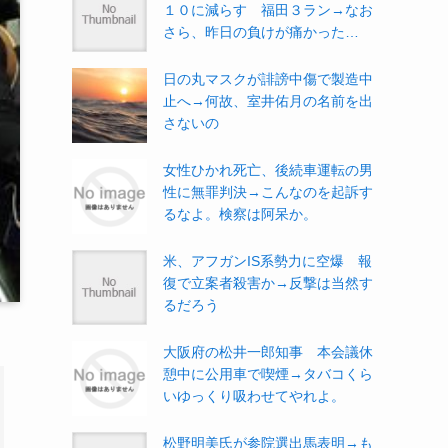
１０に減らす 福田３ラン→なお
さら、昨日の負けが痛かった…
日の丸マスクが誹謗中傷で製造中
止へ→何故、室井佑月の名前を出
さないの
女性ひかれ死亡、後続車運転の男
性に無罪判決→こんなのを起訴す
るなよ。検察は阿呆か。
米、アフガンIS系勢力に空爆 報
復で立案者殺害か→反撃は当然す
るだろう
大阪府の松井一郎知事 本会議休
憩中に公用車で喫煙→タバコくら
いゆっくり吸わせてやれよ。
松野明美氏が参院選出馬表明→も