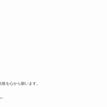
、
失敗を心から願います。
ん。