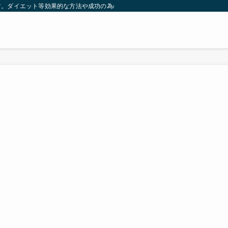
す。ダイエット等効果的な方法や成功の為の秘訣等。太ったり悩んでいる方々が簡