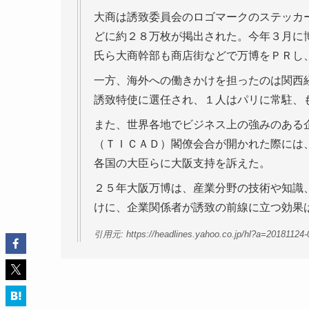
大商は誘致委員会のロゴマークのステッカ
どに約２８万枚が掲出された。今年３月に
氏ら大商幹部も商店街などで万博をＰＲし
一方、海外への働きかけを担ったのは関西
誘致特使に選任され、１人はパリに常駐、
また、世界各地でビジネス上の強みのある
（ＴＩＣＡＤ）閣僚会合が開かれた際には
各国の大臣らに大阪支持を訴えた。
２５年大阪万博は、産業分野の技術や知識
けに、企業関係者が誘致の前線に立つ効果
引用元: https://headlines.yahoo.co.jp/hl?a=20181124-