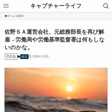
キャプチャーライフ
ホーム
経済
佐野ＳＡ運営会社、元総務部長を再び解
雇→労働局や労働基準監督署は何もしな
いのかな。
広告
2019-12-03
経済