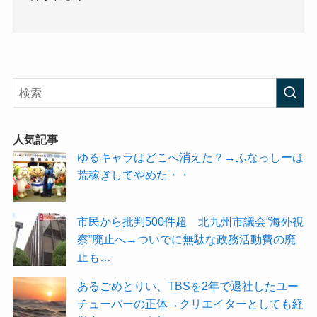
人気記事
ゆるキャラはどこへ消えた？→ふなっしーは
荒稼ぎしてやめた・・
市民から批判500件超 北九州市議会“海外視
察”廃止へ→ついでに無駄な政務活動費の廃
止も…
あるごめとりい、TBSを2年で退社したユー
チューバーの正体→クリエイターとしても経