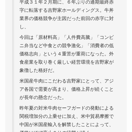
平成３１年２月期に、６年ぶりの通期最終赤
字に転落する吉野家ホールディングス。牛丼
業界の価格競争が主因だった前回の赤字に対
し、
今回は「原材料高」「人件費高騰」「コンビ
ニ弁当など中食との競争激化」「消費者の低
価格志向」という４重苦が重荷になった。外
食産業を取り巻く厳しい経営環境を吉野家が
象徴した格好だ。
米国産牛肉にこだわる吉野家にとって、アジ
ア各国で需要が高まり、価格上昇が続くこと
が長年の懸念だった。
昨年夏の対米牛肉セーフガードの発動による
関税増加分の上乗せに加え、米中貿易摩擦で
中国が米国産輸入を解禁したことによって、