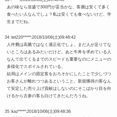
あの味なら並盛で300円が妥当かな。客層は安くて多く
食べたい人なんでしょ？私は安くても食べないけど。学
生までだね。
34 :
tet220*****
:
2018/10/06(土)09:48:42
人件費は高騰ではなく適正化でしょ。まだ人が足りてな
いところはあるみたいだけど。あと牛丼を求めている人
なんて出てくるまでのスピードも重要なのにメニューの
多様化でスポイルされている。
結局はメインの固定客をおろそかにしたことで少しづつ
お客さんが離れつつあるということ。新規獲得の客なん
て安定した売り上げ貢献はしないのにそこばかり目を向
けるから古参の客も白けてきたんだろうね。
35 :
kaz*****
:
2018/10/06(土)09:48:36