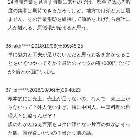
24時間営業を見直す時期に来たのでは、都会ではある程
度の集客は期待できるだろうけど、地方では殆ど人は居
ません。その営業形態を維持して価格を上げたら余計に
人が離れる、悪循環が始まると思う。
36 :
akh*****
:
2018/10/06(土)09:48:25
単に魅力と工夫が足りないんだと思うお客を驚かせるこ
とをいくつやってるか？最近のマックの夜+100円でパテ
が2倍とか面白いよね
37 :
pir*****
:
2018/10/06(土)09:48:23
根本的には売上。売上が足りないの。なんで、売上上が
らないって？外人使いすぎ。特に中国人。中華料理の料
理人とは違うんだぞ！
訳のわかんねぇ言葉もロクに喋れない片言の奴がよそっ
た飯、誰が食いたいの？当たり前の話。