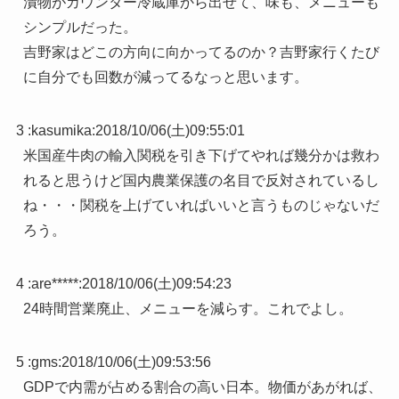
漬物がカウンター冷蔵庫から出せて、味も、メニューも
シンプルだった。
吉野家はどこの方向に向かってるのか？吉野家行くたび
に自分でも回数が減ってるなっと思います。
3 :
kasumika
:
2018/10/06(土)09:55:01
米国産牛肉の輸入関税を引き下げてやれば幾分かは救わ
れると思うけど国内農業保護の名目で反対されているし
ね・・・関税を上げていればいいと言うものじゃないだ
ろう。
4 :
are*****
:
2018/10/06(土)09:54:23
24時間営業廃止、メニューを減らす。これでよし。
5 :
gms
:
2018/10/06(土)09:53:56
GDPで内需が占める割合の高い日本。物価があがれば、