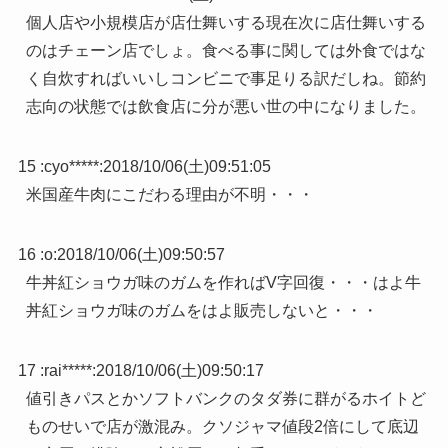
個人店や小規模店が店仕舞いする現在次に店仕舞いする
のはチェーン店でしょ。食べる事に関しては外食ではな
く自炊すればいいしコンビニで事足りる訳だしね。節約
志向の状態では飲食店に分が悪い世の中になりました。
15 :
cyo*****
:
2018/10/06(土)09:51:05
米国産牛肉にこだわる理由が不明・・・
16 :
o
:
2018/10/06(土)09:50:57
牛丼紅ショウガ味のガムを作ればV字回復・・・はよ牛
丼紅ショウガ味のガムをはよ販売しないと・・・
17 :
rai*****
:
2018/10/06(土)09:50:17
値引きパスとかソフトバンクのタダ券に群がるホイトど
ものせいで店が激混み。クソジャマ値段2倍にして底辺