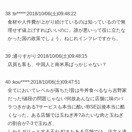
38 :
tir*****
:
2018/10/06(土)09:48:22
食材や人件費が上がり続けているのは知っているので無
理せず値上げすればいいのに。誰が悪いって役に立たな
かった国の政策でしょう。ねじれインフレですから。
39 :
通りすがり
:
2018/10/06(土)09:48:15
店員も客も、中国人と南米系ばっかじゃない？
40 :
kou*****
:
2018/10/06(土)09:47:51
全てにおいてレベルが落ちた!昔は牛丼食べるなら吉野家
だった!値段の問題じゃない!何故あんなに店舗に味のバ
ラつきがある?サービスも本当に酷い!BSE以後本当に酷
くなった。ある店舗では玉ねぎ丼?みたいな肉と玉ねぎ
の割合が7-3で玉ねぎ、
しかもガリっとする玉ねぎ!またある店舗では、注文と違