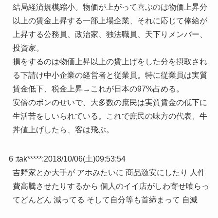
結局経済規模縮小。物価が上がって喜ぶのは物価上昇分
以上の賃金上昇する一部上場企業、それに応じて俸給が
上昇する公務員、政治家、独法職員、天下りメンバー、
投資家。
損をするのは物価上昇以上の賃上げをした分を摂取され
る下請け中小企業の経営者と従業員。特に従業員は実質
賃金低下、税金上昇→これが日本の97%占める。
安倍のボンのせいで、大多数の庶民は実質賃金の低下に
生活苦をしいられている。これで庶民の味方の代表、牛
丼値上げしたら、客は飛ぶ。
6 :
tak*****
:
2018/10/06(土)09:53:54
吉野家とか大手が アホみたいに 商品激安にしたり 人件
費高騰させたりするから 個人のイイ店がしわ寄せ喰らっ
てどんどん 減ってる そして自分等も首締まって 自滅