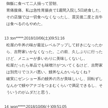
御飯に食べて二人揃って翌朝、
胃痛腹痛。私は急性胃腸炎で1週間入院し5日絶食した。
その店舗では一切食べなくなったし、震災後二度と吉牛
は食べるのもやめた。
13 :
ton*****
:
2018/10/06(土)09:51:16
松屋の牛丼の味が最近レベルアップして好きになったか
ら、吉野家いかなくなった。この前、久しぶりに行った
けど、メニューが多いわりに美味しくないし。
松屋だったら単品でも味噌汁がついてくるけど、吉野家
は別売りでコスパ悪い。鰻丼なんかいらなくね？
確実にゼンショー系の鰻丼の方が美味しいし、回転ずし
なんかで鰻やアナゴをつまむくらいで満足できるし、そ
ういうのがムダだと思う。
14 :
won*****
:
2018/10/06(土)09:51:05