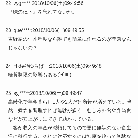
22 :
vyg*****
:
2018/10/06(土)09:49:56
『味の低下』を忘れてないか。
23 :
que*****
:
2018/10/06(土)09:49:55
吉野家の牛丼程度なら誰でも簡単に作れるのが問題なん
じゃないの？
24 :
Hide@ゆらばー
:
2018/10/06(土)09:49:48
糖質制限の影響もある(´θ`llll)
25 :
syj*****
:
2018/10/06(土)09:49:47
高齢化で年金暮らし1人や2人だけ所帯が増えている。当
然、煮炊き調理すれば無駄が多く、むしろ外食や弁当食
などが安上がりにできて助かっている。
客が収入の年金が減額してるので更に無駄のない食生
活に移行する。それに対応するには知恵を絞って無駄な