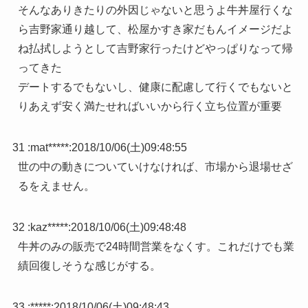
そんなありきたりの外因じゃないと思うよ牛丼屋行くな
ら吉野家通り越して、松屋かすき家だもんイメージだよ
ね払拭しようとして吉野家行ったけどやっぱりなって帰
ってきた
デートするでもないし、健康に配慮して行くでもないと
りあえず安く満たせればいいから行く立ち位置が重要
31 :
mat*****
:
2018/10/06(土)09:48:55
世の中の動きについていけなければ、市場から退場せざ
るをえません。
32 :
kaz*****
:
2018/10/06(土)09:48:48
牛丼のみの販売で24時間営業をなくす。これだけでも業
績回復しそうな感じがする。
33 :
*****
:
2018/10/06(土)09:48:43