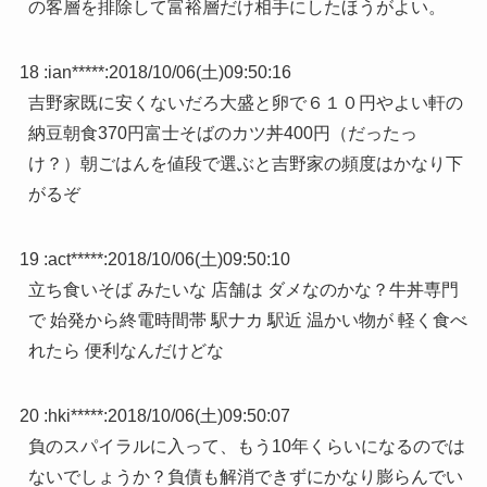
の客層を排除して富裕層だけ相手にしたほうがよい。
18 :
ian*****
:
2018/10/06(土)09:50:16
吉野家既に安くないだろ大盛と卵で６１０円やよい軒の
納豆朝食370円富士そばのカツ丼400円（だったっ
け？）朝ごはんを値段で選ぶと吉野家の頻度はかなり下
がるぞ
19 :
act*****
:
2018/10/06(土)09:50:10
立ち食いそば みたいな 店舗は ダメなのかな？牛丼専門
で 始発から終電時間帯 駅ナカ 駅近 温かい物が 軽く食べ
れたら 便利なんだけどな
20 :
hki*****
:
2018/10/06(土)09:50:07
負のスパイラルに入って、もう10年くらいになるのでは
ないでしょうか？負債も解消できずにかなり膨らんでい