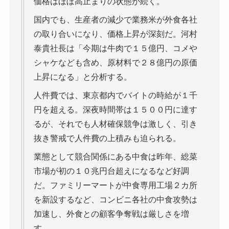
価格はほぼ高止まりの状態が続く。
国内でも、生産者の減少で業務米が外食各社
の取り合いになり、価格上昇が深刻だ。河村
泰貴社長は「今期は牛肉で１５億円、コメや
シャケなども含め、原材料で２８億円の原価
上昇になる」と分析する。
人件費では、東京都内でバイトの時給が１千
円を超える。深夜時間帯は１５００円に達す
るが、それでも人材確保競争は激しく、引き
抜き警戒で人件費の上積みも迫られる。
業態として競合関係にある中食は昨年、総菜
市場が初の１０兆円台超えになるなど好調
だ。ファミリーマートが中食専用工場２カ所
を新設するなど、コンビニ各社の中食攻勢は
加速し、外食との顧客争奪戦は厳しさを増
す。