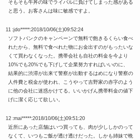
そもそも牛丼の味でライバルに負けてしまった感がある
と思う。お客さんは味に敏感ですよ。
11 :
jdo*****
:
2018/10/06(土)09:52:24
ソフトバンクのキャンペーンで無料で飽きるくらい食べ
れたから、無料で食べれた物にお金出すのがもったいな
くて買わなくなった。携帯会社も自社の料金を今より
10%でも20%でも下げして企業努力すればいいのに、
結果的に渋滞が出来て警察が出動するはめになり警察の
人件費と税金が使われ、こうやって吉野家の赤字のよう
に他の会社に迷惑かけてる。いいかげん携帯料金の値下
げに潔く応じて欲しい。
12 :
mai*****
:
2018/10/06(土)09:51:20
近所にあった店舗はいつ買っても、肉が少ししかのって
なくて、いつもご飯が透け透けだった。しかも姉妹で晩