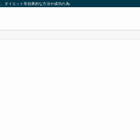
す。ダイエット等効果的な方法や成功の為の秘訣等。太ったり悩んでいる方々が簡