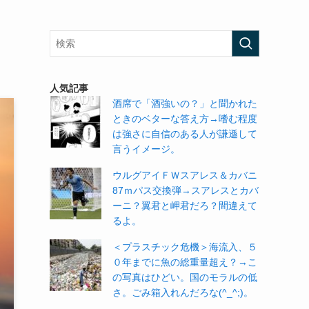
人気記事
酒席で「酒強いの？」と聞かれた
ときのベターな答え方→嗜む程度
は強さに自信のある人が謙遜して
言うイメージ。
ウルグアイＦＷスアレス＆カバニ
87ｍパス交換弾→スアレスとカバ
ーニ？翼君と岬君だろ？間違えて
るよ。
＜プラスチック危機＞海流入、５
０年までに魚の総重量超え？→こ
の写真はひどい。国のモラルの低
さ。ごみ箱入れんだろな(^_^;)。