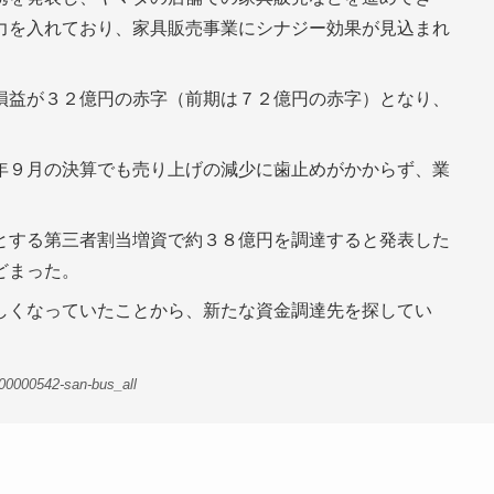
力を入れており、家具販売事業にシナジー効果が見込まれ
損益が３２億円の赤字（前期は７２億円の赤字）となり、
年９月の決算でも売り上げの減少に歯止めがかからず、業
とする第三者割当増資で約３８億円を調達すると発表した
どまった。
しくなっていたことから、新たな資金調達先を探してい
00000542-san-bus_all