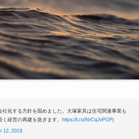
会社化する方針を固めました。大塚家具は住宅関連事業も
続く経営の再建を急ぎます。
https://t.co/NrCqJvPGPj
 12, 2019