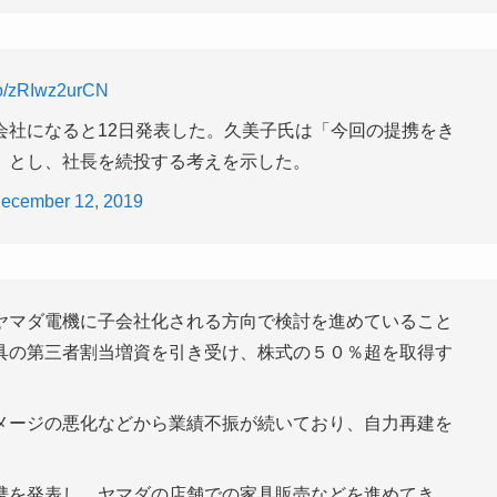
.co/zRIwz2urCN
会社になると12日発表した。久美子氏は「今回の提携をき
」とし、社長を続投する考えを示した。
ecember 12, 2019
ヤマダ電機に子会社化される方向で検討を進めていること
具の第三者割当増資を引き受け、株式の５０％超を取得す
メージの悪化などから業績不振が続いており、自力再建を
携を発表し、ヤマダの店舗での家具販売などを進めてき