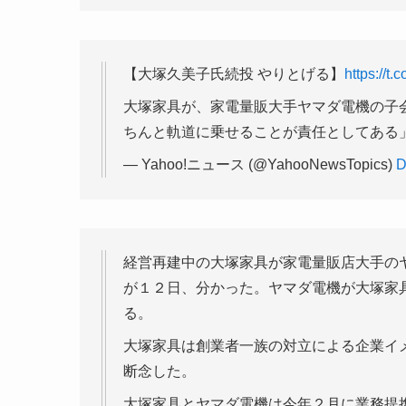
【大塚久美子氏続投 やりとげる】
https://t
大塚家具が、家電量販大手ヤマダ電機の子
ちんと軌道に乗せることが責任としてある
— Yahoo!ニュース (@YahooNewsTopics)
D
経営再建中の大塚家具が家電量販店大手の
が１２日、分かった。ヤマダ電機が大塚家
る。
大塚家具は創業者一族の対立による企業イ
断念した。
大塚家具とヤマダ電機は今年２月に業務提