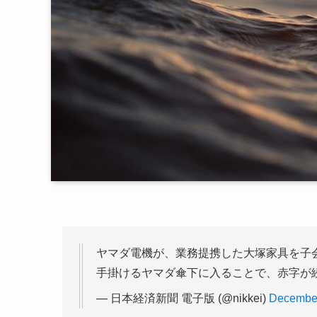
ヤマダ電機が、業務提携した大塚家具を子
手掛けるヤマダ傘下に入ることで、赤字が
— 日本経済新聞 電子版 (@nikkei)
December