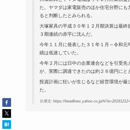
た。ヤマダは家電販売のほか住宅分野にも
ると判断したとみられる。
大塚家具の平成３０年１２月期決算は最終
３期連続の赤字に沈んだ。
今年１１月に発表した３１年１月～令和元
績は低迷していた。
今年２月には日中の企業連合などを引受先
が、実際に調達できたのは約２６億円にと
投資計画に狂いが生じるなど経営環境が厳
た。
引用元: https://headlines.yahoo.co.jp/hl?a=20191212-