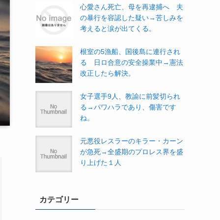
心愛さん死亡、母を再逮捕へ 夫
の暴行を容認した疑い→苦しみを
考えると涙が出てくる。
根室の5漁船、国後島に連行され
る 日ロ合意の安全操業中→憲法
改正したら解決。
女子選手9人、教諭に前髪切られ
る→パワハラであり、傷害です
ね。
元悪役レスラーのキラー・カーン
が急死→全盛期のプロレス界を盛
り上げた１人
カテゴリー