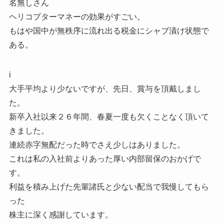
名無しさん
ヘリコプターマネーの効果がすごい。
もはや国中が無秩序に流れ出る税金にシャブ漬け状態で
ある。
i
大手平均より少ないですが、先日、賞与を頂戴しまし
た。
新卒入社以来２６年間、春夏一度も欠くことなく頂いて
きました。
連続赤字無配だった時でさえ少しはありました。
これは私の入社前よりあった厚い内部留保のおかげで
す。
利益を積み上げた先輩諸氏と少ない配当で我慢してもら
った
株主に深く感謝しています。