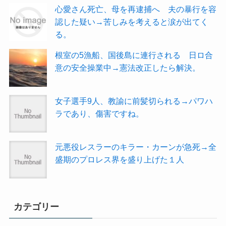
心愛さん死亡、母を再逮捕へ 夫の暴行を容
認した疑い→苦しみを考えると涙が出てく
る。
根室の5漁船、国後島に連行される 日ロ合
意の安全操業中→憲法改正したら解決。
女子選手9人、教諭に前髪切られる→パワハ
ラであり、傷害ですね。
元悪役レスラーのキラー・カーンが急死→全
盛期のプロレス界を盛り上げた１人
カテゴリー