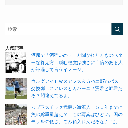
人気記事
酒席で「酒強いの？」と聞かれたときのベタ
ーな答え方→嗜む程度は強さに自信のある人
が謙遜して言うイメージ。
ウルグアイＦＷスアレス＆カバニ87ｍパス
交換弾→スアレスとカバーニ？翼君と岬君だ
ろ？間違えてるよ。
＜プラスチック危機＞海流入、５０年までに
魚の総重量超え？→この写真はひどい。国の
モラルの低さ。ごみ箱入れんだろな(^_^;)。