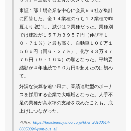
東証１部上場企業を中心に会員９６社が集計
に回答した。全１４業種のうち１２業種で昨
夏より増加し、減少は２業種だった。業種別
では建設が１５７万３９５７円（伸び率１
０・７１％）と最も高く、自動車１０６万１
５６６円（同６・２７％）、化学９３万９７
７５円（９・１６％）の順となった。平均妥
結額が４年連続で９０万円を超えたのは初め
て。
好調な決算を追い風に、業績連動型のボーナ
スを採用する企業で大幅増となった。人手不
足の業種が高水準の支給を決めたことも、底
上げにつながった。
引用元:
https://headlines.yahoo.co.jp/hl?a=20180614-
00050094-yom-bus_all