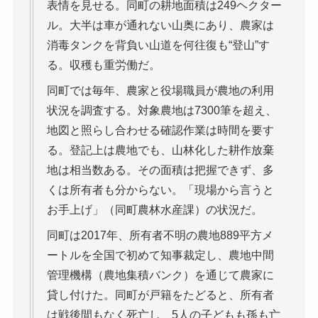
表情を見せる。同町の耕地面積は249ヘクター
ル。大半は車が通れない山奥にあり、農家は
消毒タンクを背負い山道を何往復も“登山”す
る。収穫も重労働だ。
同町では毎年、農家と役場職員が農地の利用
状況を調査する。対象農地は7300筆を超え、
地図と照らし合わせる確認作業は時間を要す
る。登記上は農地でも、山林化した耕作放棄
地は相当数ある。その面積は把握できず、多
くは所有者も分からない。「現場から言うと
お手上げ」（同町農林水産課）の状況だ。
同町は2017年、所有者不明の農地889平方メ
ートルを全国で初めて知事裁定し、農地中間
管理機構（農地集積バンク）を通じて農家に
貸し付けた。同町が戸籍をたどると、所有者
は戦後間もなく死亡し、5人の子どもも孫も亡