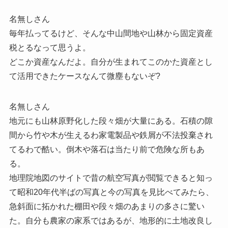
名無しさん
毎年払ってるけど、そんな中山間地や山林から固定資産
税とるなって思うよ。
どこか資産なんだよ。自分が生まれてこのかた資産とし
て活用できたケースなんて微塵もないぞ?
名無しさん
地元にも山林原野化した段々畑が大量にある。石積の隙
間から竹や木が生えるわ家電製品や鉄屑が不法投棄され
てるわで酷い。倒木や落石は当たり前で危険な所もあ
る。
地理院地図のサイトで昔の航空写真が閲覧できると知っ
て昭和20年代半ばの写真と今の写真を見比べてみたら、
急斜面に拓かれた棚田や段々畑のあまりの多さに驚い
た。自分も農家の家系ではあるが、地形的に土地改良し