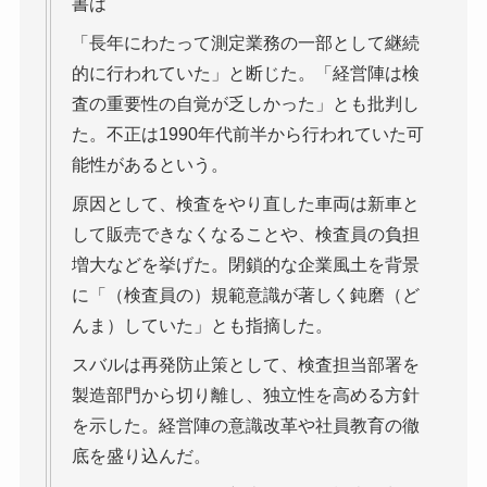
書は
「長年にわたって測定業務の一部として継続
的に行われていた」と断じた。「経営陣は検
査の重要性の自覚が乏しかった」とも批判し
た。不正は1990年代前半から行われていた可
能性があるという。
原因として、検査をやり直した車両は新車と
して販売できなくなることや、検査員の負担
増大などを挙げた。閉鎖的な企業風土を背景
に「（検査員の）規範意識が著しく鈍磨（ど
んま）していた」とも指摘した。
スバルは再発防止策として、検査担当部署を
製造部門から切り離し、独立性を高める方針
を示した。経営陣の意識改革や社員教育の徹
底を盛り込んだ。