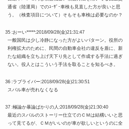
通省（陸運局）でのﾕｰｻﾞｰ車検も見直した方が良いと思
う。（検査項目について）そもそも車検は必要なのか？
35 :
おーい*****
:
2018/09/28(金)21:31:47
一般国民は少し冷静になった方がよいパターン。役所の
利権拡大のために、民間の自動車会社の違反を盾に、新
たな組織を立ち上げ天下り先として作成する手法に過ぎ
ない。役人とはこういう手法を取ることを知るべき。
36 :
ラブライバー
:
2018/09/28(金)21:30:51
スバル車が売れなくなる
37 :
極論か暴論ばかりの人
:
2018/09/28(金)21:30:40
最近のスバルのストーリー仕立てのＣＭは結構いいと思
って見てるが、ＣＭがいいのが車が欲しいというのに全