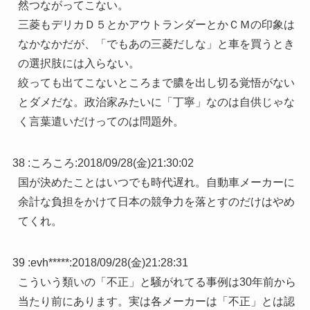
然つながってこない。
三菱もデリカＤ５とかアウトランダーとかＣＭの印象は
なかなかだが、「でもあの三菱だしな」と車を買うとき
の選択肢には入らない。
絞っても出てこないところまで膿を出し切る覚悟がない
とダメだな。政治家みたいに「丁寧」なのは自供じゃな
く言葉遣いだけってのは問題外。
38 :
ころころ
:
2018/09/28(金)21:30:02
国が決めたことはいつでも時代遅れ。自動車メーカーに
余計な負担をかけて日本の競争力を落とすのだけはやめ
てくれ。
39 :
evh*****
:
2018/09/28(金)21:28:31
こういう類いの「不正」と騒がれてる事例は30年前から
当たり前にあります。実は各メーカーは「不正」とは認