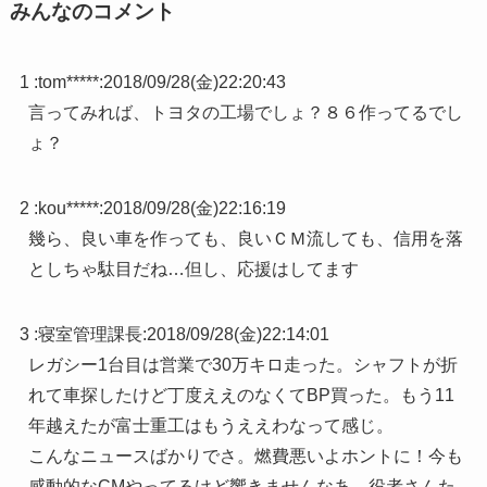
みんなのコメント
1 :
tom*****
:
2018/09/28(金)22:20:43
言ってみれば、トヨタの工場でしょ？８６作ってるでし
ょ？
2 :
kou*****
:
2018/09/28(金)22:16:19
幾ら、良い車を作っても、良いＣＭ流しても、信用を落
としちゃ駄目だね…但し、応援はしてます
3 :
寝室管理課長
:
2018/09/28(金)22:14:01
レガシー1台目は営業で30万キロ走った。シャフトが折
れて車探したけど丁度ええのなくてBP買った。もう11
年越えたが富士重工はもうええわなって感じ。
こんなニュースばかりでさ。燃費悪いよホントに！今も
感動的なCMやってるけど響きませんなあ。役者さんた