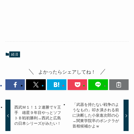
経済
よかったらシェアしてね！
「武器を持たない戦争のよ
西武Ｍ１！１２連勝でＶ王
うなもの」叩き潰される前
手 雄星９年目やっとソフ
に決断した小泉進次郎の心
トＢ戦初勝利→西武と広島
→関東学院卒のボンクラが
の日本シリーズがみたい！
首相候補かよｗ