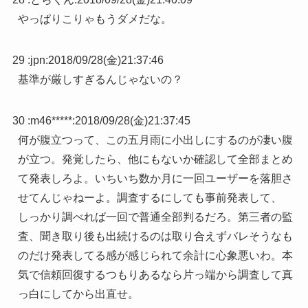
やっぱりこりゃもうダメだな。
29 :
jpn
:
2018/09/28(金)21:37:46
基準が厳しすぎるんじゃないの？
30 :
m46*****
:
2018/09/28(金)21:37:45
何が腹立つって、この五月雨に小出しにするのが凄い腹
が立つ。発覚したら、他にもないか確認して全部まとめ
て発表しろよ。いちいち数か月に一回ユーザーを落胆さ
せてんじゃねーよ。調査するにしても事前発表して、
しっかり調べれば一回で普通全部判るだろ。第三者の監
査、聞き取り後も出続けるのは取り合えずバレそうなも
のだけ発表してる感が感じられて余計に心象悪いわ。本
気で信頼回復するつもりあるなら片っ端から調査して真
っ白にしてから出直せ。