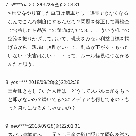
7 :
s*****na
:
2018/09/28(金)22:03:31
> 検査をやり直した車両は新車として販売できなくなる
なんでこんな制度にするんだろ？問題を修正して再検査
で合格したら品質上の問題はないのに。こういう机上の
空論を振りかざしておいて、現実をみない利益目標を掲
げるから、現場に無理がいって、利益が下がる・もった
いない・実害はない・・・って、ルール軽視につながる
んだと思う。
8 :
yos*****
:
2018/09/28(金)22:02:38
三菱叩きをしていた人達は、どうしてスバル日産をもっ
と叩かないの？続いてるのにメディアも何してるの？も
っと祭りになるんじゃないの？
9 :
neo*****
:
2018/09/28(金)22:01:31
スバル廃業すべし。元々も日産の影に隠れて隠蔽を試み