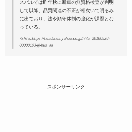
スバルでは昨年秋に新車の無資格検査が判明
して以降、品質関連の不正が相次いで明るみ
に出ており、法令順守体制の強化が課題とな
っている。
引用元:https://headlines.yahoo.co.jp/hl?a=20180928-
00000103-jij-bus_all
スポンサーリンク