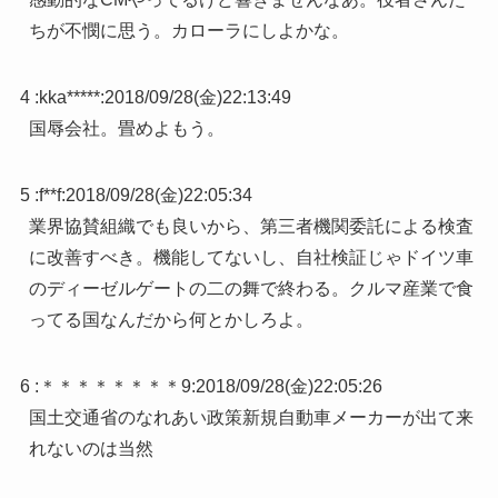
ちが不憫に思う。カローラにしよかな。
4 :
kka*****
:
2018/09/28(金)22:13:49
国辱会社。畳めよもう。
5 :
f**f
:
2018/09/28(金)22:05:34
業界協賛組織でも良いから、第三者機関委託による検査
に改善すべき。機能してないし、自社検証じゃドイツ車
のディーゼルゲートの二の舞で終わる。クルマ産業で食
ってる国なんだから何とかしろよ。
6 :
＊＊＊＊＊＊＊＊9
:
2018/09/28(金)22:05:26
国土交通省のなれあい政策新規自動車メーカーが出て来
れないのは当然