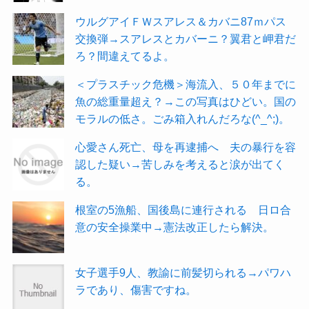
ウルグアイＦＷスアレス＆カバニ87ｍパス
交換弾→スアレスとカバーニ？翼君と岬君だ
ろ？間違えてるよ。
＜プラスチック危機＞海流入、５０年までに
魚の総重量超え？→この写真はひどい。国の
モラルの低さ。ごみ箱入れんだろな(^_^;)。
心愛さん死亡、母を再逮捕へ 夫の暴行を容
認した疑い→苦しみを考えると涙が出てく
る。
根室の5漁船、国後島に連行される 日ロ合
意の安全操業中→憲法改正したら解決。
女子選手9人、教諭に前髪切られる→パワハ
ラであり、傷害ですね。