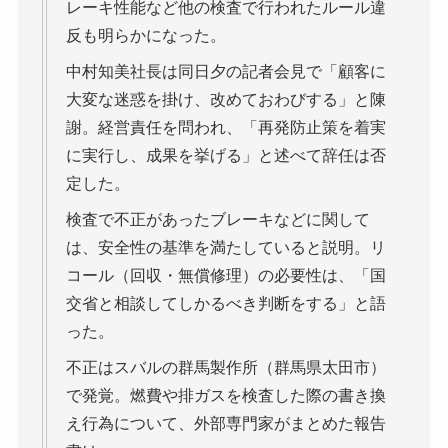
レーキ性能など他の検査で行われたルール違
反も明らかになった。
中村知美社長は同日夕の記者会見で「顧客に
大変な迷惑を掛け、改めておわびする」と陳
謝。経営責任を問われ、「再発防止策を着実
に実行し、成果を挙げる」と述べて辞任は否
定した。
検査で不正があったブレーキなどに関して
は、安全性の基準を満たしていると説明。リ
コール（回収・無償修理）の必要性は、「国
交省と相談してしかるべき判断をする」と語
った。
不正はスバルの群馬製作所（群馬県太田市）
で発覚。燃費や排ガスを検査した際の書き換
え行為について、外部専門家がまとめた報告