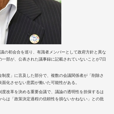
会議の初会合を巡り、有識者メンバーとして政府方針と異な
の一部が、公表された議事録に記載されていないことが7日
金制度」に言及した部分で、複数の会議関係者が「削除さ
表面化させない意図が働いた可能性がある。
制度改革を決める重要会議で、議論の透明性を担保するは
からは「政策決定過程の信頼性を損ないかねない」との批