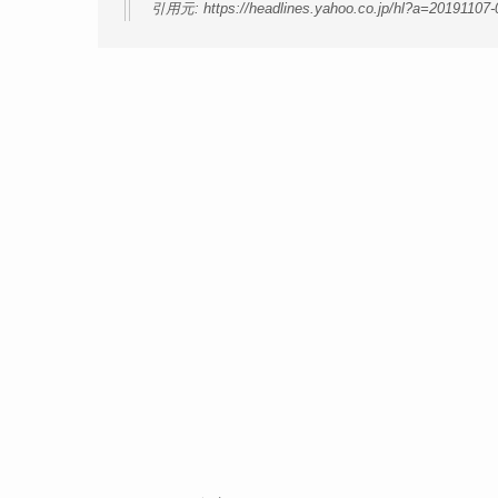
引用元: https://headlines.yahoo.co.jp/hl?a=20191107