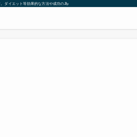
す。ダイエット等効果的な方法や成功の為の秘訣等。太ったり悩んでいる方々が簡