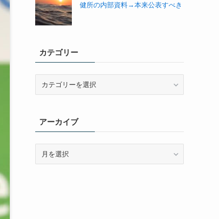
健所の内部資料→本来公表すべき
カテゴリー
カ
テ
ゴ
リ
アーカイブ
ー
ア
ー
カ
イ
ブ