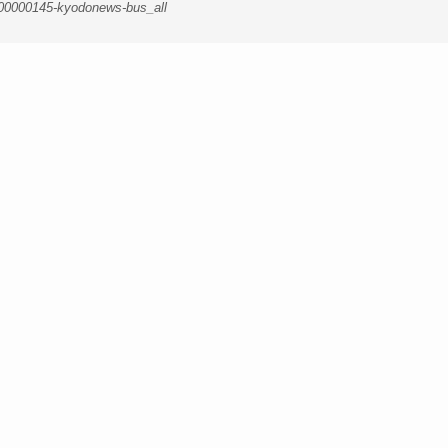
-00000145-kyodonews-bus_all