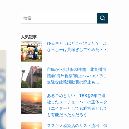
人気記事
ゆるキャラはどこへ消えた？→ふ
なっしーは荒稼ぎしてやめた・・
市民から批判500件超 北九州市
議会“海外視察”廃止へ→ついでに
無駄な政務活動費の廃止も…
あるごめとりい、TBSを2年で退
社したユーチューバーの正体→ク
リエイターとしても経営者として
も有能だったんだろう
ススキノ感染店のリスト流出 保