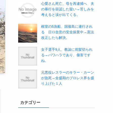
心愛さん死亡、母を再逮捕へ 夫
の暴行を容認した疑い→苦しみを
考えると涙が出てくる。
根室の5漁船、国後島に連行され
る 日ロ合意の安全操業中→憲法
改正したら解決。
女子選手9人、教諭に前髪切られ
る→パワハラであり、傷害です
ね。
元悪役レスラーのキラー・カーン
が急死→全盛期のプロレス界を盛
り上げた１人
カテゴリー