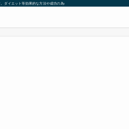
す。ダイエット等効果的な方法や成功の為の秘訣等。太ったり悩んでいる方々が簡