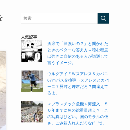
を
人気記事
酒席で「酒強いの？」と聞かれた
ときのベターな答え方→嗜む程度
は強さに自信のある人が謙遜して
言うイメージ。
ウルグアイＦＷスアレス＆カバニ
87ｍパス交換弾→スアレスとカバ
ーニ？翼君と岬君だろ？間違えて
るよ。
＜プラスチック危機＞海流入、５
０年までに魚の総重量超え？→こ
の写真はひどい。国のモラルの低
さ。ごみ箱入れんだろな(^_^;)。