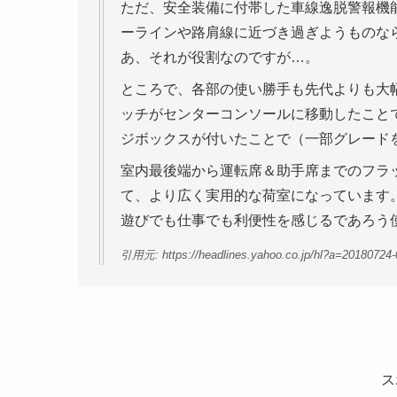
ただ、安全装備に付帯した車線逸脱警報機
ーラインや路肩線に近づき過ぎようものな
あ、それが役割なのですが…。
ところで、各部の使い勝手も先代よりも大
ッチがセンターコンソールに移動したこと
ジボックスが付いたことで（一部グレード
室内最後端から運転席＆助手席までのフラ
て、より広く実用的な荷室になっています
遊びでも仕事でも利便性を感じるであろう
引用元: https://headlines.yahoo.co.jp/hl?a=20180724
ス