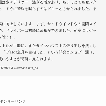
能は少々デリケート過ぎる感があり、ちょっとでもセンタ
ら、すぐに警報を鳴らすのはドキっとさせられました。ま
幅に向上しています。まず、サイドウインドウの開閉スイ
で、ドライバーは右膝に余裕ができました。荷室にラゲッ
を除く）、
ット化が可能に。またタイヤハウス上の張り出しを無くし
。「プロの道具を目指した」という開発コンセプト通り、
使いやすさが随所に見られます。
-00010004-kurumans-bus_all
ポンサーリンク