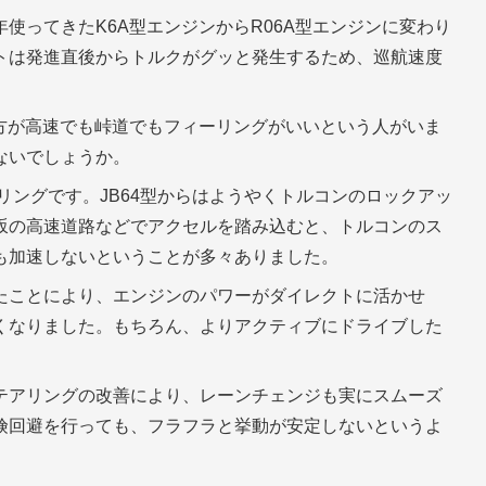
使ってきたK6A型エンジンからR06A型エンジンに変わり
トは発進直後からトルクがグッと発生するため、巡航速度
の方が高速でも峠道でもフィーリングがいいという人がいま
ないでしょうか。
リングです。JB64型からはようやくトルコンのロックアッ
坂の高速道路などでアクセルを踏み込むと、トルコンのス
も加速しないということが多々ありました。
たことにより、エンジンのパワーがダイレクトに活かせ
くなりました。もちろん、よりアクティブにドライブした
テアリングの改善により、レーンチェンジも実にスムーズ
険回避を行っても、フラフラと挙動が安定しないというよ