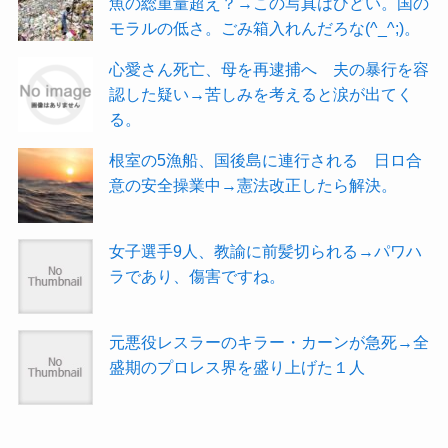
魚の総重量超え？→この写真はひどい。国の
モラルの低さ。ごみ箱入れんだろな(^_^;)。
心愛さん死亡、母を再逮捕へ 夫の暴行を容
認した疑い→苦しみを考えると涙が出てく
る。
根室の5漁船、国後島に連行される 日ロ合
意の安全操業中→憲法改正したら解決。
女子選手9人、教諭に前髪切られる→パワハ
ラであり、傷害ですね。
元悪役レスラーのキラー・カーンが急死→全
盛期のプロレス界を盛り上げた１人