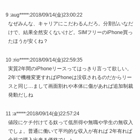
9 :
aug*****
:
2018/09/14(金)23:00:22
なぜみんな、キャリアにこだわるんだろ。分割払いなだ
けで、結果全然安くないけど。SIMフリーのiPhone買っ
たほうが安くね？
10 :
rio*****
:
2018/09/14(金)22:59:35
実質2年間のiPhoneリースってはっきり言って欲しい。
2年で機種変更すればiPhoneは没収されるのだからリー
スと同じ…まして画面割れや本体に傷があれば追加制裁
発動だしね
11 :
a*****
:
2018/09/14(金)22:57:24
値段にケチ付けてる奴って低所得や無職や学生の無収入
でしょ。普通に働いて平均的な収入が有れば 2年有れば
余裕で購入出来る価格でしょ。