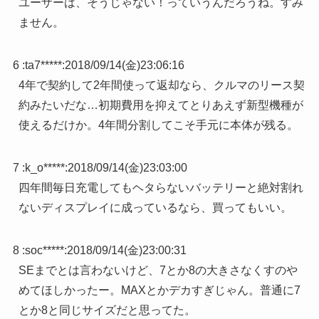
ユーザーは、そうじゃない！っていうんだろうね。すみ
ません。
6 :
ta7*****
:
2018/09/14(金)23:06:16
4年で契約して2年間使って返却なら、クルマのリース契
約みたいだな…初期費用を抑えてとりあえず新型機種が
使えるだけか。4年間分割してこそ手元に本体が残る。
7 :
k_o*****
:
2018/09/14(金)23:03:00
四年間毎日充電してもヘタらないバッテリーと絶対割れ
ないディスプレイに成っているなら、買ってもいい。
8 :
soc*****
:
2018/09/14(金)23:00:31
SEまでとは言わないけど、7とか8の大きさなくすのや
めてほしかったー。MAXとかデカすぎじゃん。普通に7
とか8と同じサイズだと思ってた。