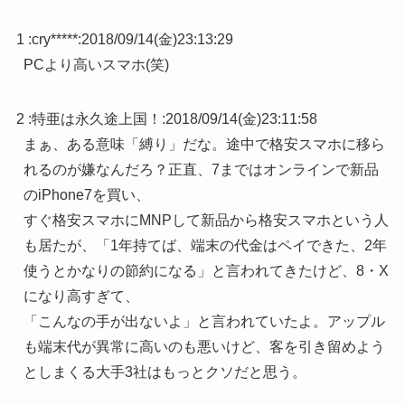
1 :
cry*****
:
2018/09/14(金)23:13:29
PCより高いスマホ(笑)
2 :
特亜は永久途上国！
:
2018/09/14(金)23:11:58
まぁ、ある意味「縛り」だな。途中で格安スマホに移ら
れるのが嫌なんだろ？正直、7まではオンラインで新品
のiPhone7を買い、
すぐ格安スマホにMNPして新品から格安スマホという人
も居たが、「1年持てば、端末の代金はペイできた、2年
使うとかなりの節約になる」と言われてきたけど、8・X
になり高すぎて、
「こんなの手が出ないよ」と言われていたよ。アップル
も端末代が異常に高いのも悪いけど、客を引き留めよう
としまくる大手3社はもっとクソだと思う。