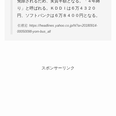
免除されるため、実質半額となる。「４年縛
り」と呼ばれる。ＫＤＤＩは６万４３２０
円、ソフトバンクは６万８４００円となる。
引用元: https://headlines.yahoo.co.jp/hl?a=20180914-
00050098-yom-bus_all
スポンサーリンク