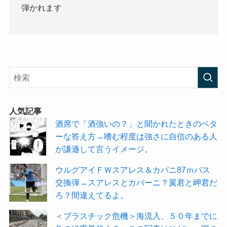
弾かれます
人気記事
酒席で「酒強いの？」と聞かれたときのベタ
ーな答え方→嗜む程度は強さに自信のある人
が謙遜して言うイメージ。
ウルグアイＦＷスアレス＆カバニ87ｍパス
交換弾→スアレスとカバーニ？翼君と岬君だ
ろ？間違えてるよ。
＜プラスチック危機＞海流入、５０年までに