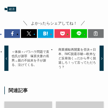
経済
よかったらシェアしてね！
商業捕鯨再開案を否決＝日
＜体操＞パワハラ問題で直
本、IWC脱退示唆―欧米な
也氏が謝罪 塚原夫妻の長
ど反発強く→だから早く脱
男→親の不始末を子が謝
退しろ！って言ってただろ
る、泣けてくる。
う？
関連記事