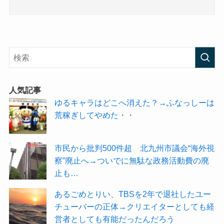
人気記事
ゆるキャラはどこへ消えた？→ふなっしーは
荒稼ぎしてやめた・・
市民から批判500件超 北九州市議会“海外視
察”廃止へ→ついでに無駄な政務活動費の廃
止も…
あるごめとりい、TBSを2年で退社したユー
チューバーの正体→クリエイターとしても経
営者としても有能だったんだろう