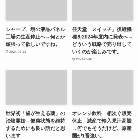
シャープ、堺の液晶パネル
任天堂「スイッチ」後継機
工場の生産停止へ→何とか
種を2024年度内に発表へ→
頑張って欲しいですね。
どういう戦略で売り出して
いくのか楽しみです。
2024-05-13
2024-05-07
世界初「歯が生える薬」の
オレンジ飲料 相次ぐ販売
治験開始→健康状態を維持
休止 減産で輸入果汁高騰
するためにも良い話だと思
→何でもそうだけど、原産
います
国が1番強い。