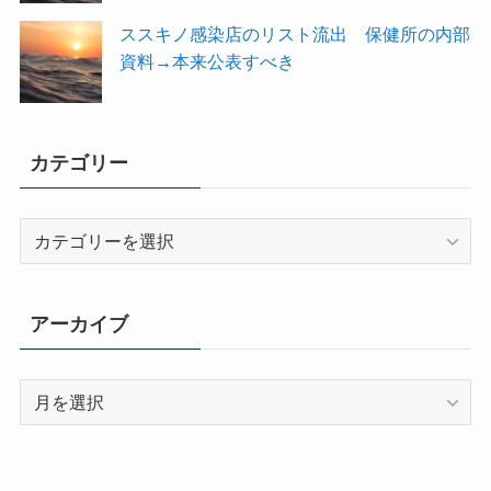
ススキノ感染店のリスト流出 保健所の内部
資料→本来公表すべき
カテゴリー
カ
テ
ゴ
リ
アーカイブ
ー
ア
ー
カ
イ