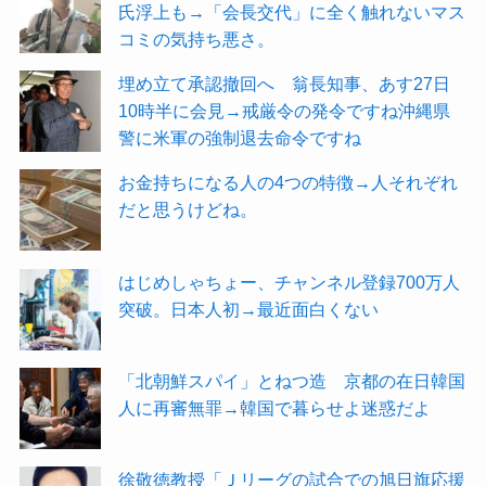
氏浮上も→「会長交代」に全く触れないマス
コミの気持ち悪さ。
埋め立て承認撤回へ 翁長知事、あす27日
10時半に会見→戒厳令の発令ですね沖縄県
警に米軍の強制退去命令ですね
お金持ちになる人の4つの特徴→人それぞれ
だと思うけどね。
はじめしゃちょー、チャンネル登録700万人
突破。日本人初→最近面白くない
「北朝鮮スパイ」とねつ造 京都の在日韓国
人に再審無罪→韓国で暮らせよ迷惑だよ
徐敬徳教授「Ｊリーグの試合での旭日旗応援