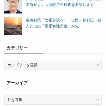
中断せよ」→病院での検査を要請します
皇位継承「女系容認を」 自民・甘利氏→個
人的には「男系女性天皇」が先
カテゴリー
カ
テ
ゴ
リ
アーカイブ
ー
ア
ー