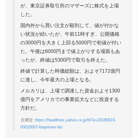
が、東京証券取引所のマザーズに株式を上場
した。
国内外から買い注文が殺到して、値が付かな
い状況が続いたが、午前11時すぎ、公開価格
の3000円を大きく上回る5000円で初値が付い
た。午後は6000円まで値上がりする場面もあ
ったが、終値は5300円で取引を終えた。
終値で計算した時価総額は、およそ7172億円
に達し、今年最大の上場となる。
メルカリは、上場で調達した資金およそ1300
億円をアメリカでの事業拡大などに投資する
方針だ。
引用元:
https://headlines.yahoo.co.jp/hl?a=20180619-
00010007-fnnprimev-biz