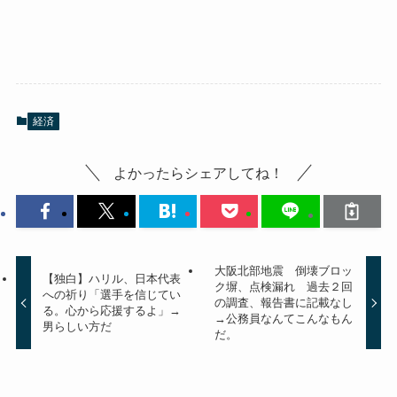
経済
よかったらシェアしてね！
大阪北部地震 倒壊ブロッ
【独白】ハリル、日本代表
ク塀、点検漏れ 過去２回
への祈り「選手を信じてい
の調査、報告書に記載なし
る。心から応援するよ」→
→公務員なんてこんなもん
男らしい方だ
だ。