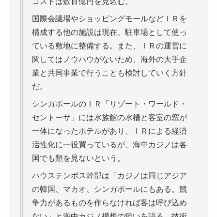
コストは数百億円を見込む。
国際会議場やショッピングモールなどＩＲを
構成する他の施設は現在、駐車場として使っ
ている敷地に整備する。また、ＩＲの運営に
関してはノウハウがないため、海外の大手企
業と共同事業で行うことも検討していく方針
だ。
シンガポールのＩＲ「リゾート・ワールド・
セントーサ」には水族館の水槽と客室の窓が
一体になったホテルがあり、ＩＲによる経済
活性化に一役買っているが、海中カジノは各
国でも類を見ないという。
ハウステンボス幹部は「カジノは同じアジア
の韓国、マカオ、シンガポールにもある。競
争力があるものを作らなければ客は呼び込め
ない」と海中カジノ構想の狙いを語る。技術