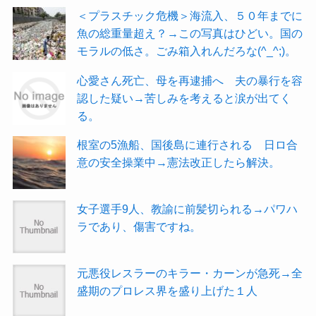
＜プラスチック危機＞海流入、５０年までに
魚の総重量超え？→この写真はひどい。国の
モラルの低さ。ごみ箱入れんだろな(^_^;)。
心愛さん死亡、母を再逮捕へ 夫の暴行を容
認した疑い→苦しみを考えると涙が出てく
る。
根室の5漁船、国後島に連行される 日ロ合
意の安全操業中→憲法改正したら解決。
女子選手9人、教諭に前髪切られる→パワハ
ラであり、傷害ですね。
元悪役レスラーのキラー・カーンが急死→全
盛期のプロレス界を盛り上げた１人