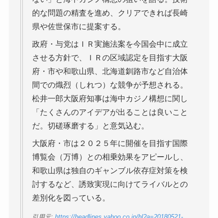
的な問題の精査を進め、クリアできれば長崎
県や佐世保市に提案する。
政府・与党はＩＲ実施法案を今国会中に成立
させる方針で、ＩＲの区域認定を目指す大阪
府・市や和歌山県、北海道釧路市など自治体
間での熾烈（しれつ）な競争が予想される。
松井一郎大阪府知事は海中カジノ構想に関し
「たくさんのアイデアが出ることは良いこと
だ。切磋琢磨する」と意気込む。
大阪府・市は２０２５年に開催を目指す国際
博覧会（万博）との相乗効果をアピールし、
和歌山県は独自のギャンブル依存症対策を検
討するなど、誘致実現に向けてライバルとの
差別化を図っている。
引用元:
https://headlines.yahoo.co.jp/hl?a=20180521-