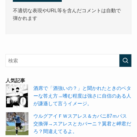
不適切な表現やURL等を含んだコメントは自動で
弾かれます
人気記事
酒席で「酒強いの？」と聞かれたときのベタ
ーな答え方→嗜む程度は強さに自信のある人
が謙遜して言うイメージ。
ウルグアイＦＷスアレス＆カバニ87ｍパス
交換弾→スアレスとカバーニ？翼君と岬君だ
ろ？間違えてるよ。