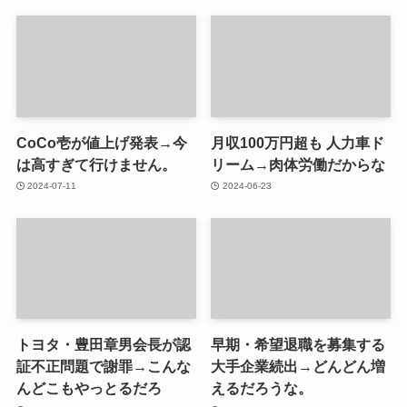
CoCo壱が値上げ発表→今
月収100万円超も 人力車ド
は高すぎて行けません。
リーム→肉体労働だからな
2024-07-11
2024-06-23
トヨタ・豊田章男会長が認
早期・希望退職を募集する
証不正問題で謝罪→こんな
大手企業続出→どんどん増
んどこもやっとるだろ
えるだろうな。