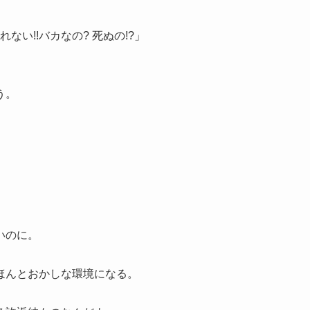
ない!!バカなの? 死ぬの!?」
う。
いのに。
ほんとおかしな環境になる。