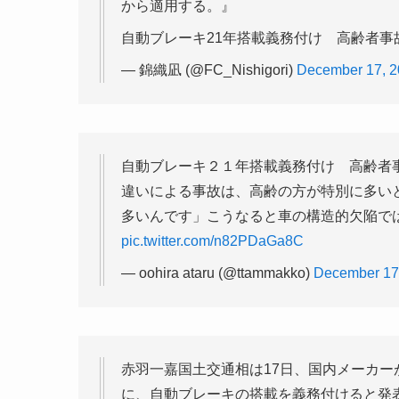
から適用する。』
自動ブレーキ21年搭載義務付け 高齢者
— 錦織凪 (@FC_Nishigori)
December 17, 
自動ブレーキ２１年搭載義務付け 高齢者
違いによる事故は、高齢の方が特別に多い
多いんです」こうなると車の構造的欠陥で
pic.twitter.com/n82PDaGa8C
— oohira ataru (@ttammakko)
December 17
赤羽一嘉国土交通相は17日、国内メーカーが
に、自動ブレーキの搭載を義務付けると発