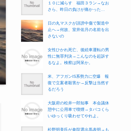
１０に減らす 福田３ラン→なお
さら、昨日の負けが痛かった…
日の丸マスクが誹謗中傷で製造中
止へ→何故、室井佑月の名前を出
さないの
女性ひかれ死亡、後続車運転の男
性に無罪判決→こんなのを起訴す
るなよ。検察は阿呆か。
米、アフガンIS系勢力に空爆 報
復で立案者殺害か→反撃は当然す
るだろう
大阪府の松井一郎知事 本会議休
憩中に公用車で喫煙→タバコくら
いゆっくり吸わせてやれよ。
松野明美氏が参院選出馬表明→も