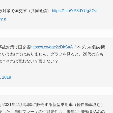
事故対策で国交省（共同通信）
https://t.co/YP3dYUgZOU
2019
事故対策で国交省
https://t.co/qqc2zDkSaA
「ペダルの踏み間
というわけではありません。グラフを見ると、20代の方も
は？それは言わない？言えない？
, 2019
2021年11月以降に販売する新型乗用車（軽自動車含む）
表した。自動ブレーキの性能要件も、来年1月発効見込みの