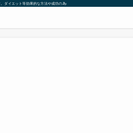
す。ダイエット等効果的な方法や成功の為の秘訣等。太ったり悩んでいる方々が簡