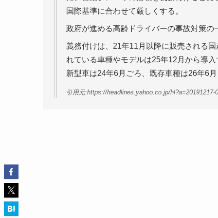
国際基準に合わせて厳しくする。
政府が進める高齢ドライバーの事故対策の
義務付けは、21年11月以降に販売される
れている車種やモデルは25年12月から導
新型車は24年6月ごろ、既存車種は26年6
引用元:https://headlines.yahoo.co.jp/hl?a=20191217-