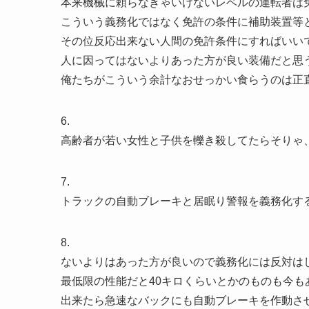
本来機械に頼らなきゃいけないレベルの運転者は
こういう義務化ではなく免許の条件に補助装置等
その位反応出来ない人間の免許条件にすればいい
人に因ってはないよりあった方が良い装備だと思
俺たちがこういう余計なおせっかい食らうのは正
6.
高齢者が若い女性と子供を轢き殺してたらそりゃ
7.
トラックの自動ブレーキと居眠り警報を義務化す
8.
ないよりはあった方が良いので義務化には反対は
最低限の性能だと40キロくらいとかのものも今も
出来たら急速なバックにも自動ブレーキを作動さ