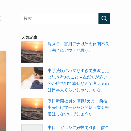
策
人気記事
報ステ、富川アナ以外も体調不良
→完全にアウトと思う。
中学受験にハマりすぎて失敗した
と思う3つのこと→友だちが多い
のが勝ち組で幸せなんて考えるの
は日本人くらいじゃないかな。
朝日新聞社員を停職1カ月 前検
事長賭けマージャン問題→実名報
道はしないのでしょうか
中日 ガルシア好投でＧ倒 借金