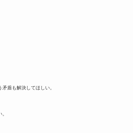
う矛盾も解決してほしい。
い。