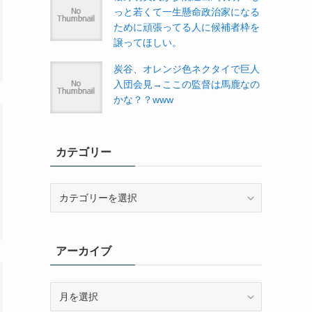
っと若くて一生懸命政治家になる
ために頑張ってる人に候補者枠を
譲ってほしい。
炭谷、オレンジ色ネクタイで巨人
入団会見→ここの監督は馬鹿なの
かな？？www
カテゴリー
カ
テ
ゴ
リ
アーカイブ
ー
ア
ー