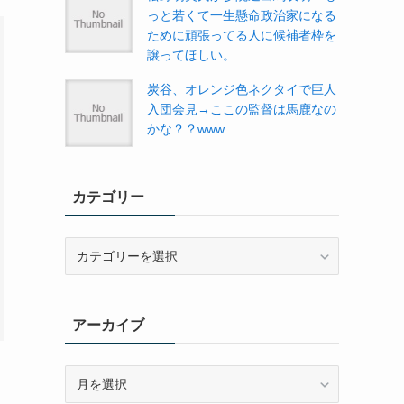
っと若くて一生懸命政治家になる
ために頑張ってる人に候補者枠を
譲ってほしい。
炭谷、オレンジ色ネクタイで巨人
入団会見→ここの監督は馬鹿なの
かな？？www
カテゴリー
カ
テ
ゴ
リ
アーカイブ
ー
ア
ー