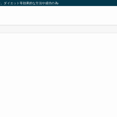
す。ダイエット等効果的な方法や成功の為の秘訣等。太ったり悩んでいる方々が簡