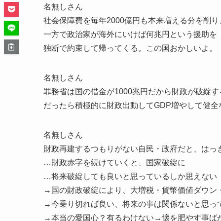
名無しさん
社会保障費を毎年2000億円も本来増える分を削り
一方で政治家が海外にいけば何兆円という援助を
独断で約束して帰ってくる。この国おかしいよ。
名無しさん
罪務省は国の借金が1000兆円だから財政が破綻
だったら積極的に財政出動してGDP増やして健全
名無しさん
財政再建するつもりがない自民・政府だと、はっ
…財政赤字を続けていくと、国家破綻に
…将来破綻しても良いと思っているしか思えない
→国の財政破綻により、大増税・貨幣価値ダウン
→今乗り切れば良い、将来の事は関係ないと思っ
→本当の愛国心？有るわけない→懐を肥やす事ば