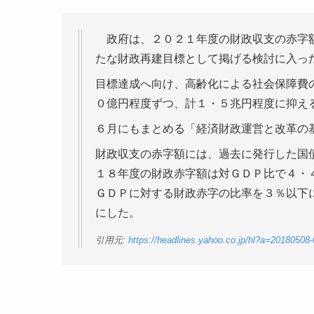
政府は、２０２１年度の財政収支の赤字額
たな財政再建目標として掲げる検討に入っ
目標達成へ向け、高齢化による社会保障費
０億円程度ずつ、計１・５兆円程度に抑え
６月にもまとめる「経済財政運営と改革の
財政収支の赤字額には、過去に発行した国
１８年度の財政赤字額は対ＧＤＰ比で４・
ＧＤＰに対する財政赤字の比率を３％以下
にした。
引用元:
https://headlines.yahoo.co.jp/hl?a=20180508