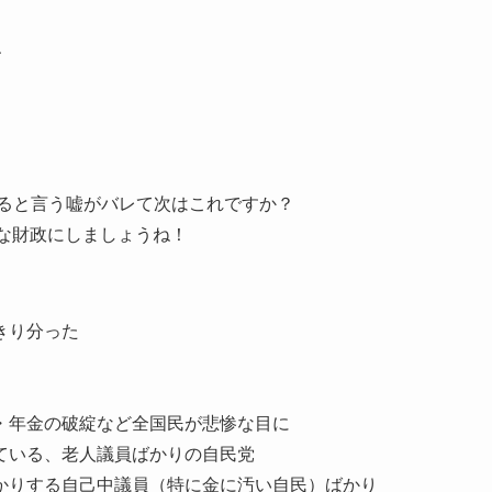
、
すると言う嘘がバレて次はこれですか？
な財政にしましょうね！
きり分った
・年金の破綻など全国民が悲惨な目に
ている、老人議員ばかりの自民党
かりする自己中議員（特に金に汚い自民）ばかり