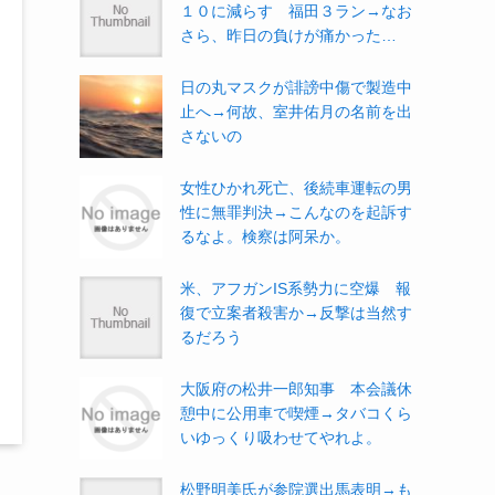
１０に減らす 福田３ラン→なお
さら、昨日の負けが痛かった…
日の丸マスクが誹謗中傷で製造中
止へ→何故、室井佑月の名前を出
さないの
女性ひかれ死亡、後続車運転の男
性に無罪判決→こんなのを起訴す
るなよ。検察は阿呆か。
米、アフガンIS系勢力に空爆 報
復で立案者殺害か→反撃は当然す
るだろう
大阪府の松井一郎知事 本会議休
憩中に公用車で喫煙→タバコくら
いゆっくり吸わせてやれよ。
松野明美氏が参院選出馬表明→も