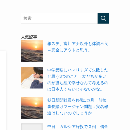
人気記事
報ステ、富川アナ以外も体調不良
→完全にアウトと思う。
中学受験にハマりすぎて失敗した
と思う3つのこと→友だちが多い
のが勝ち組で幸せなんて考えるの
は日本人くらいじゃないかな。
朝日新聞社員を停職1カ月 前検
事長賭けマージャン問題→実名報
道はしないのでしょうか
中日 ガルシア好投でＧ倒 借金