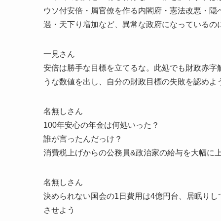
ウソ付安倍・屑官僚を作る内閣府・憲法改悪・隠
遇・天下り増加など、異常な政府になっているの
一見さん
安倍は勝手な目標を立てるな。此処でも財政赤字
うな数値を出し、自分の財政目標の失敗を認めよ
名無しさん
100年安心の年金は何処いった？
誰が言ったんだっけ？
消費税上げからの公務員&政治家の給与を大幅に
名無しさん
決められない国会の1日費用は4億円台、居眠り
させよう