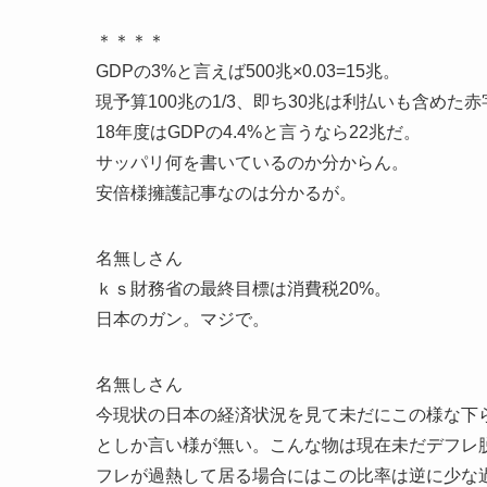
＊＊＊＊
GDPの3%と言えば500兆×0.03=15兆。
現予算100兆の1/3、即ち30兆は利払いも含めた
18年度はGDPの4.4%と言うなら22兆だ。
サッパリ何を書いているのか分からん。
安倍様擁護記事なのは分かるが。
名無しさん
ｋｓ財務省の最終目標は消費税20%。
日本のガン。マジで。
名無しさん
今現状の日本の経済状況を見て未だにこの様な下
としか言い様が無い。こんな物は現在未だデフレ
フレが過熱して居る場合にはこの比率は逆に少な