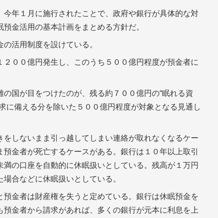
、今年１月に施行されたことで、政府や銀行が具体的な対
眠預金活用の基本計画をまとめる方針だ。
金の活用制度を設けている。
１２００億円発生し、このうち５００億円程度が預金者に
難の国が目をつけたのが、残る約７００億円の“眠れる資
請求に備える分を除いた５００億円程度が対象となる見通し
きをしないまま引っ越してしまい連絡が取れなくなるケー
ま預金者が死亡するケースがある。銀行は１０年以上取引
未満の口座を自動的に休眠扱いとしている。残高が１万円
た場合などに休眠扱いとしている。
と預金者は財産権を失うと定めている。銀行は休眠預金を
も預金者から請求があれば、多くの銀行が元本に利息を上