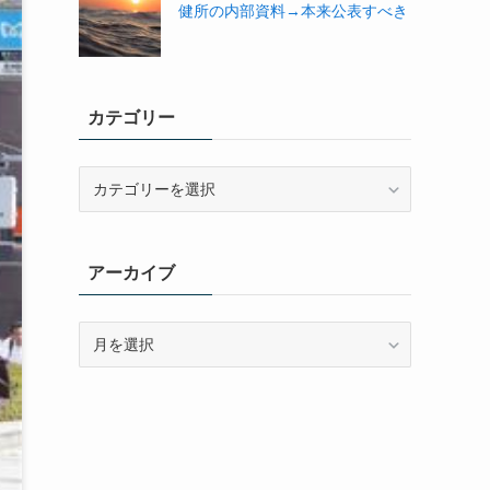
健所の内部資料→本来公表すべき
カテゴリー
カ
テ
ゴ
リ
アーカイブ
ー
ア
ー
カ
イ
ブ