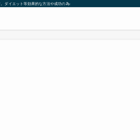
す。ダイエット等効果的な方法や成功の為の秘訣等。太ったり悩んでいる方々が簡