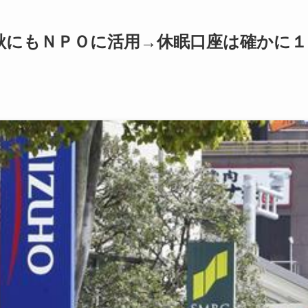
秋にもＮＰＯに活用→休眠口座は確かに１