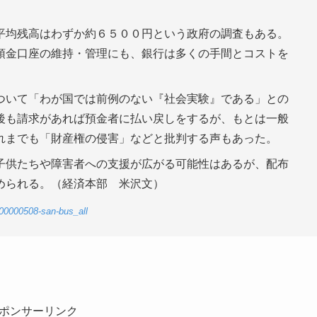
平均残高はわずか約６５００円という政府の調査もある。
預金口座の維持・管理にも、銀行は多くの手間とコストを
ついて「わが国では前例のない『社会実験』である」との
後も請求があれば預金者に払い戻しをするが、もとは一般
れまでも「財産権の侵害」などと批判する声もあった。
子供たちや障害者への支援が広がる可能性はあるが、配布
められる。（経済本部 米沢文）
-00000508-san-bus_all
ポンサーリンク