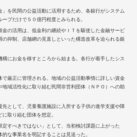
金」を民間の公益活動に活用するため、各銀行がシステム
ループだけで５０億円程度とみられる。
預金の活用は、低金利の継続やＩＴを駆使した金融サービ
用の抑制、店舗網の見直しといった構造改革を迫られる銀
機構にお金を移すところから始まる。各行が着手したシス
。
体で厳正に管理される。地域の公益活動事情に詳しい資金
や地域活性化に取り組む民間非営利団体（ＮＰＯ）への助
援先として、児童養護施設に入所する子供の進学支援や障
どに取り組む団体を想定。
限定すべきではない」として、当初検討課題に上がった
体的な事業名を明記することは見送った。