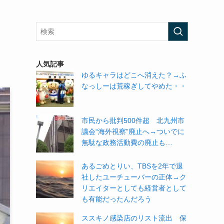
人気記事
ゆるキャラはどこへ消えた？→ふ
なっしーは荒稼ぎしてやめた・・
市民から批判500件超 北九州市
議会“海外視察”廃止へ→ついでに
無駄な政務活動費の廃止も…
あるごめとりい、TBSを2年で退
社したユーチューバーの正体→ク
リエイターとしても経営者として
も有能だったんだろう
ススキノ感染店のリスト流出 保