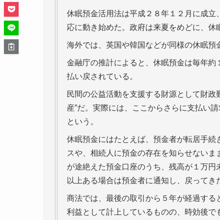
休眠預金活用法は平成２８年１２月に成立
応に動き始めた。政府は来夏をめどに、休
海外では、英国や韓国などが同様の休眠預
金融庁の推計によると、休眠預金は毎年約
払い戻されている。
民間の公益活動を支援する財源として財政
産”だ。実際には、ここからさらに支払い
という。
休眠預金にはたとえば、預金者が転居手続
スや、相続人に預金の存在を知らせないま
が途絶えた預金口座のうち、残高が１万円
以上ある場合は預金者に通知し、戻ってき
商法では、最後の取引から５年が経過する
利益として計上しているものの、時効後で