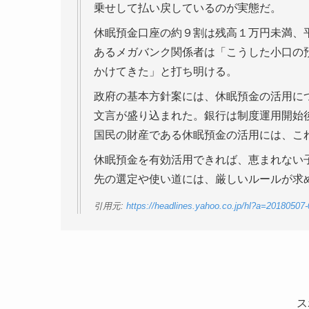
乗せして払い戻しているのが実態だ。
休眠預金口座の約９割は残高１万円未満、
あるメガバンク関係者は「こうした小口の
かけてきた」と打ち明ける。
政府の基本方針案には、休眠預金の活用に
文言が盛り込まれた。銀行は制度運用開始
国民の財産である休眠預金の活用には、こ
休眠預金を有効活用できれば、恵まれない
先の選定や使い道には、厳しいルールが求
引用元:
https://headlines.yahoo.co.jp/hl?a=20180507
ス