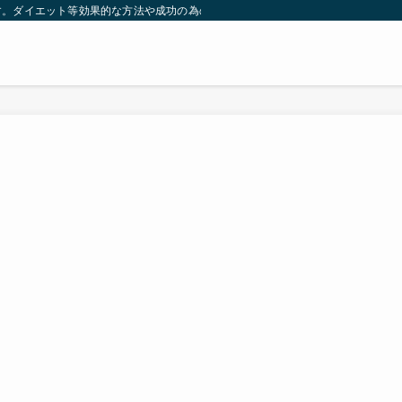
す。ダイエット等効果的な方法や成功の為の秘訣等。太ったり悩んでいる方々が簡