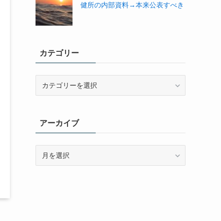
健所の内部資料→本来公表すべき
カテゴリー
カ
テ
ゴ
リ
アーカイブ
ー
ア
ー
カ
イ
ブ