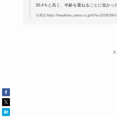
30.4％と高く、年齢を重ねるごとに低かっ
引用元:https://headlines.yahoo.co.jp/hl?a=20190306-0
ス