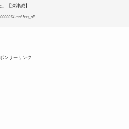
た。【深津誠】
0000074-mai-bus_all
ポンサーリンク