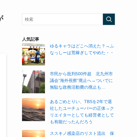
が
人気記事
ゆるキャラはどこへ消えた？→ふ
なっしーは荒稼ぎしてやめた・・
市民から批判500件超 北九州市
議会“海外視察”廃止へ→ついでに
無駄な政務活動費の廃止も…
あるごめとりい、TBSを2年で退
社したユーチューバーの正体→ク
リエイターとしても経営者として
も有能だったんだろう
ススキノ感染店のリスト流出 保