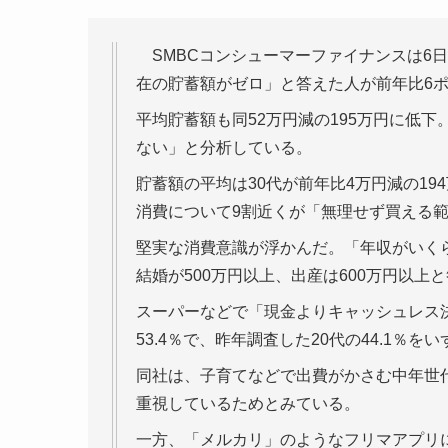
SMBCコンシューマーファイナンスは6日
在の貯蓄額がゼロ」と答えた人が前年比6ポイ
平均貯蓄額も同52万円減の195万円に低
ない」と分析している。
貯蓄額の平均は30代が前年比4万円減の194
消費について9割近くが「無理せず買える
堅実な消費意識が浮かんだ。「年収がいく
結婚が500万円以上、出産は600万円以上
スーパーなどで「現金よりキャッシュレス決済
53.4％で、昨年調査した20代の44.1％を
同社は、子育てなどで出費がかさむ中年世
重視しているためとみている。
一方、「メルカリ」のようなフリマアプリに直