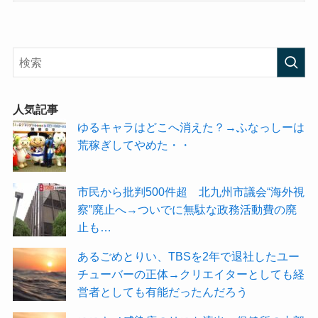
人気記事
ゆるキャラはどこへ消えた？→ふなっしーは
荒稼ぎしてやめた・・
市民から批判500件超 北九州市議会“海外視
察”廃止へ→ついでに無駄な政務活動費の廃
止も…
あるごめとりい、TBSを2年で退社したユー
チューバーの正体→クリエイターとしても経
営者としても有能だったんだろう