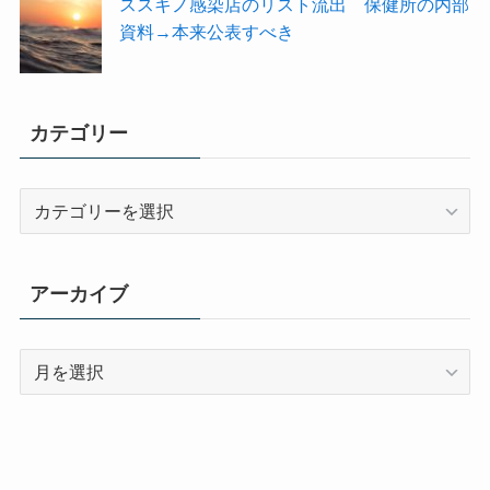
ススキノ感染店のリスト流出 保健所の内部
資料→本来公表すべき
カテゴリー
カ
テ
ゴ
リ
アーカイブ
ー
ア
ー
カ
イ
ブ