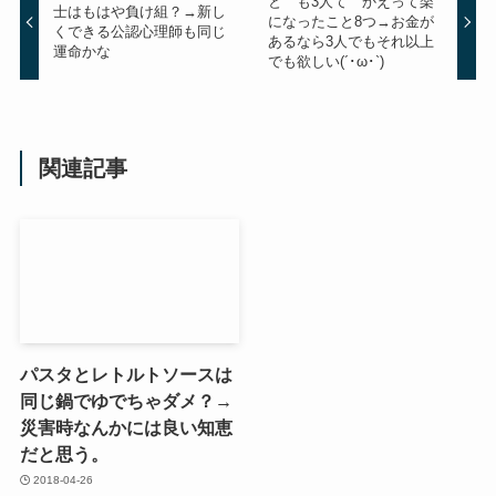
と゛も3人て゛かえって楽
士はもはや負け組？→新し
になったこと8つ→お金が
くできる公認心理師も同じ
あるなら3人でもそれ以上
運命かな
でも欲しい(´･ω･`)
関連記事
パスタとレトルトソースは
同じ鍋でゆでちゃダメ？→
災害時なんかには良い知恵
だと思う。
2018-04-26