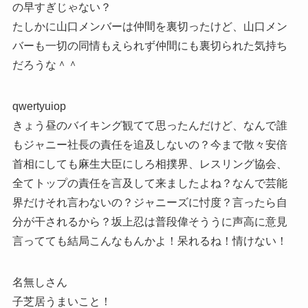
の早すぎじゃない？
たしかに山口メンバーは仲間を裏切ったけど、山口メン
バーも一切の同情もえられず仲間にも裏切られた気持ち
だろうな＾＾
qwertyuiop
きょう昼のバイキング観てて思ったんだけど、なんで誰
もジャニー社長の責任を追及しないの？今まで散々安倍
首相にしても麻生大臣にしろ相撲界、レスリング協会、
全てトップの責任を言及して来ましたよね？なんで芸能
界だけそれ言わないの？ジャニーズに忖度？言ったら自
分が干されるから？坂上忍は普段偉そううに声高に意見
言ってても結局こんなもんかよ！呆れるね！情けない！
名無しさん
子芝居うまいこと！