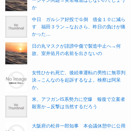
か
中日 ガルシア好投でＧ倒 借金１０に減ら
す 福田３ラン→なおさら、昨日の負けが痛
かった…
日の丸マスクが誹謗中傷で製造中止へ→何
故、室井佑月の名前を出さないの
女性ひかれ死亡、後続車運転の男性に無罪判
決→こんなのを起訴するなよ。検察は阿呆
か。
米、アフガンIS系勢力に空爆 報復で立案者
殺害か→反撃は当然するだろう
大阪府の松井一郎知事 本会議休憩中に公用