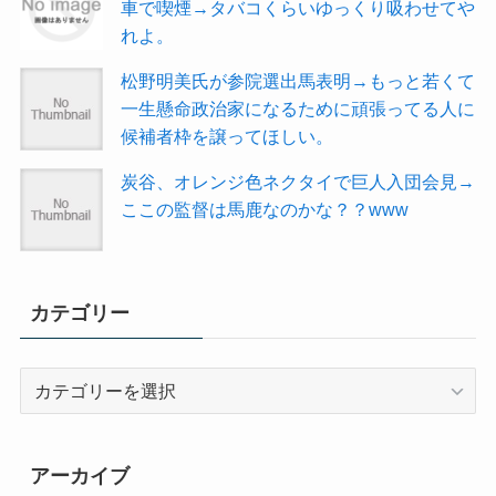
車で喫煙→タバコくらいゆっくり吸わせてや
れよ。
松野明美氏が参院選出馬表明→もっと若くて
一生懸命政治家になるために頑張ってる人に
候補者枠を譲ってほしい。
炭谷、オレンジ色ネクタイで巨人入団会見→
ここの監督は馬鹿なのかな？？www
カテゴリー
カ
テ
ゴ
リ
アーカイブ
ー