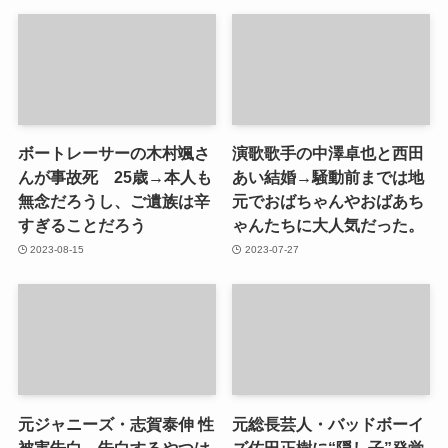
ボートレーサーの木村颯さ
演歌歌手の中澤卓也と西田
んが事故死 25歳→本人も
あい結婚→騒動前までは地
無念だろうし、ご遺族は辛
元でおばちゃんやおばあち
すぎることだろう
ゃんたちに大人気だった。
2023-08-15
2023-07-27
元ジャニーズ・志賀泰伸 性
元総長芸人・バッドボーイ
被害告白→告白するやつは
ズ佐田正樹に“隠し子”発覚