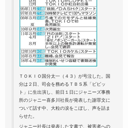
ＴＯＫＩＯ国分太一（４３）が号泣した。国
分は２日、司会を務めるＴＢＳ系「ビビッ
ト」に生出演し、前日１日にジャニーズ事務
所のジャニー喜多川社長が発表した謝罪文に
ついて話す中、大粒の涙をこぼし、声を詰ま
らせた。
ジャニー社長は発表した文書で、被害者への