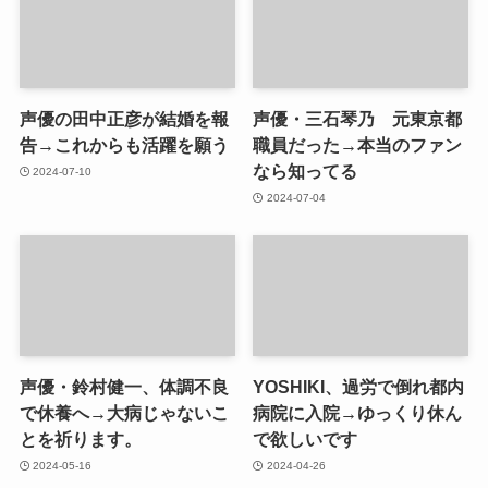
声優の田中正彦が結婚を報
声優・三石琴乃 元東京都
告→これからも活躍を願う
職員だった→本当のファン
なら知ってる
2024-07-10
2024-07-04
声優・鈴村健一、体調不良
YOSHIKI、過労で倒れ都内
で休養へ→大病じゃないこ
病院に入院→ゆっくり休ん
とを祈ります。
で欲しいです
2024-05-16
2024-04-26