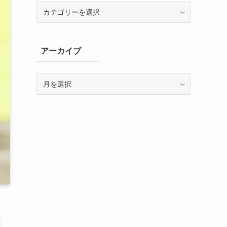
カ
テ
ゴ
リ
アーカイブ
ー
ア
ー
カ
イ
ブ