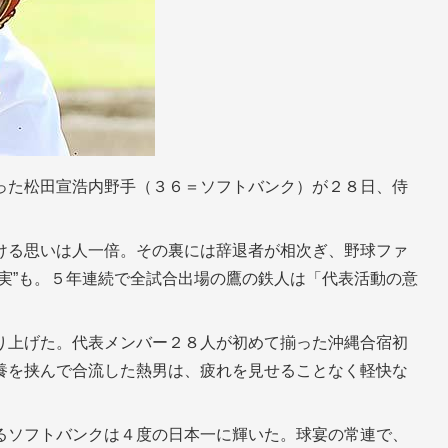
った松田宣浩内野手（３６＝ソフトバンク）が２８日、侍
ける思いは人一倍。その裏には辞退者が相次ぎ、野球ファ
実”も。５年連続で全試合出場の鷹の鉄人は「代表活動の意
り上げた。代表メンバー２８人が初めて揃った沖縄合宿初
養を挟んで合流した熱男は、疲れを見せることなく軽快な
るソフトバンクは４度の日本一に輝いた。球宴の常連で、