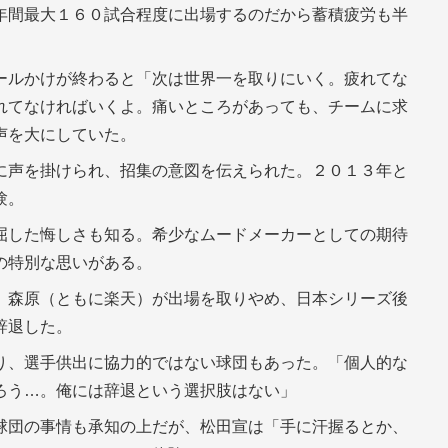
年間最大１６０試合程度に出場するのだから蓄積疲労も半
ールかけが終わると「次は世界一を取りにいく。疲れてな
れてなければいくよ。痛いところがあっても、チームに求
声を大にしていた。
に声を掛けられ、招集の意図を伝えられた。２０１３年と
験。
屈した悔しさも知る。希少なムードメーカーとしての期待
の特別な思いがある。
、森原（ともに楽天）が出場を取りやめ、日本シリーズ後
辞退した。
り、選手供出に協力的ではない球団もあった。「個人的な
ろう…。俺には辞退という選択肢はない」
球団の事情も承知の上だが、松田宣は「手に汗握るとか、