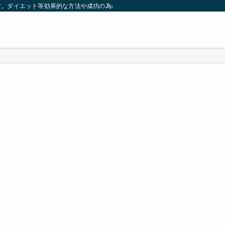
す。ダイエット等効果的な方法や成功の為の秘訣等。太ったり悩んでいる方々が簡