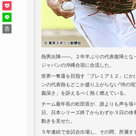
熱男出陣――。２年半ぶりの代表復帰とな
ジャパンの沖縄合宿に合流した。
世界一奪還を目指す「プレミア１２」にか
ンの代表熱もどこか盛り上がらない“侍の現
義深さ」を訴えるべく熱く燃えている。
チーム最年長の松田宣が、誰よりも声を張
日、日本シリーズ終了からわずか３日の休
動きを見せた。
５年連続で全試合出場し、その間、所属す