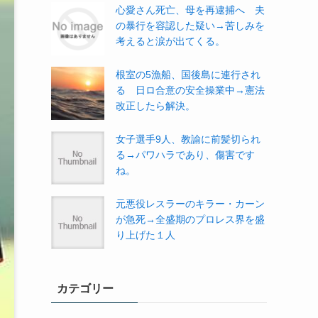
心愛さん死亡、母を再逮捕へ 夫
の暴行を容認した疑い→苦しみを
考えると涙が出てくる。
根室の5漁船、国後島に連行され
る 日ロ合意の安全操業中→憲法
改正したら解決。
女子選手9人、教諭に前髪切られ
る→パワハラであり、傷害です
ね。
元悪役レスラーのキラー・カーン
が急死→全盛期のプロレス界を盛
り上げた１人
カテゴリー