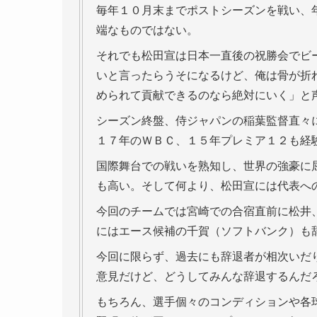
毎年１０月末までポストシーズンを戦い、
端なものではない。
それでも松田宣は日本一直後の祝勝会でビ
いと言ったらうそになるけど、俺は骨が折
められて貢献できるのなら絶対にいく」と
シーズン終盤、侍ジャパンの稲葉監督直々
１７年のＷＢＣ、１５年プレミア１２も経
国際舞台での戦いを熟知し、世界の強豪に
も高い。そして何より、松田宣には代表へ
今回のチームでは宮崎での合宿直前に松井
にはエース候補の千賀（ソフトバンク）も
今回に限らず、過去にも辞退者が相次いだ
意見だけど、どうしてみんな辞退するんだ
もちろん、選手個々のコンディションや各