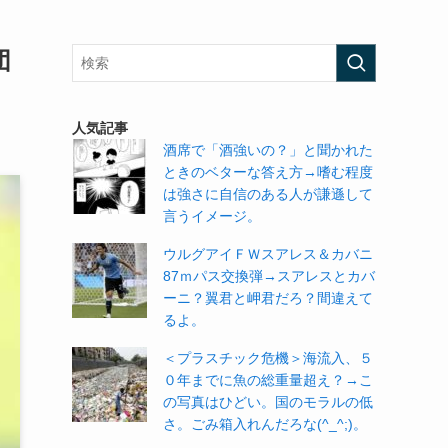
団
人気記事
酒席で「酒強いの？」と聞かれた
ときのベターな答え方→嗜む程度
は強さに自信のある人が謙遜して
言うイメージ。
ウルグアイＦＷスアレス＆カバニ
87ｍパス交換弾→スアレスとカバ
ーニ？翼君と岬君だろ？間違えて
るよ。
＜プラスチック危機＞海流入、５
０年までに魚の総重量超え？→こ
の写真はひどい。国のモラルの低
さ。ごみ箱入れんだろな(^_^;)。