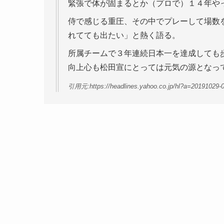
緊張で体が固まるとか（プロで）１４年や
侍で感じる重圧、その中でプレーして場数
れてても出たい」と熱く語る。
所属チームで３年連続日本一を達成しても
向上心も松田宣にとっては元気の源となっ
引用元:https://headlines.yahoo.co.jp/hl?a=20191029-