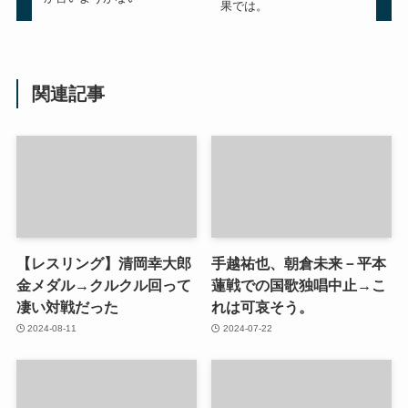
果では。
関連記事
【レスリング】清岡幸大郎
手越祐也、朝倉未来－平本
金メダル→クルクル回って
蓮戦での国歌独唱中止→こ
凄い対戦だった
れは可哀そう。
2024-08-11
2024-07-22