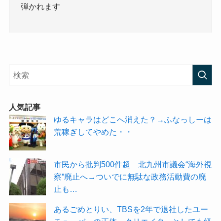
弾かれます
人気記事
ゆるキャラはどこへ消えた？→ふなっしーは
荒稼ぎしてやめた・・
市民から批判500件超 北九州市議会“海外視
察”廃止へ→ついでに無駄な政務活動費の廃
止も…
あるごめとりい、TBSを2年で退社したユー