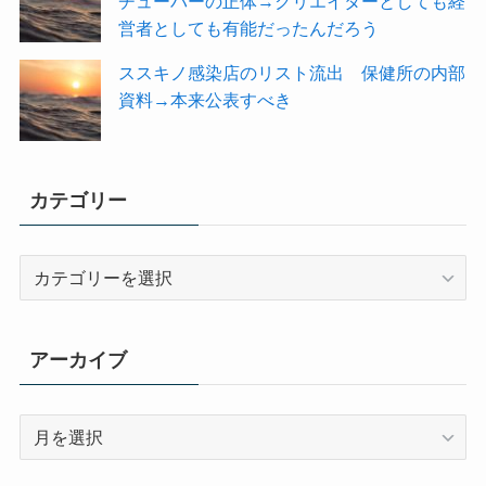
チューバーの正体→クリエイターとしても経
営者としても有能だったんだろう
ススキノ感染店のリスト流出 保健所の内部
資料→本来公表すべき
カテゴリー
カ
テ
ゴ
リ
アーカイブ
ー
ア
ー
カ