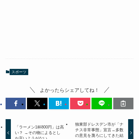
スポーツ
よかったらシェアしてね！
独東部ドレスデン市が「ナ
「ラーメン1杯800円」は高
チス非常事態」宣言→多数
い？ →その物によるとし
の意見を蔑ろにしてきた結
か言いようがない