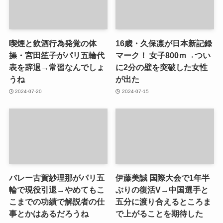
喫煙と飲酒行為発覚の体
16歳・久保凛が日本新記録
操・宮田笙子がパリ五輪代
マーク！ 女子800ｍ→つい
表を辞退→常習なんでしょ
に2分の壁を突破した女性
うね
が出た
2024-07-20
2024-07-15
バレー古賀紗理那がパリ五
伊藤美誠 国際大会で1年半
輪で現役引退→やめてもこ
ぶりの復活V→中国選手と
こまでの功績で解説者の仕
五分に渡り合えるところま
事とかはあるだろうね
で上がることを期待した