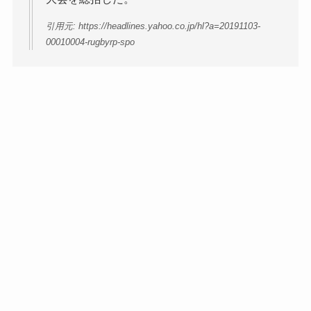
引用元: https://headlines.yahoo.co.jp/hl?a=20191103-
00010004-rugbyrp-spo