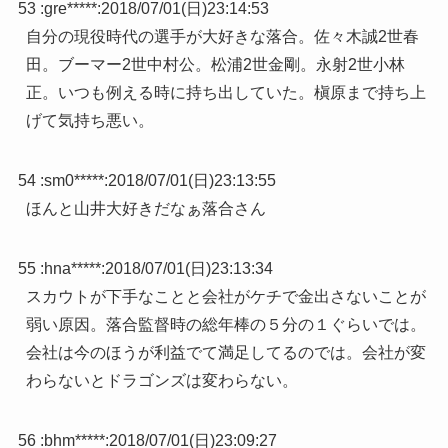
53 :
gre*****
:
2018/07/01(日)23:14:53
自分の現役時代の選手が大好きな落合。佐々木誠2世春
田。ブーマー2世中村公。松浦2世金剛。永射2世小林
正。いつも例える時に持ち出していた。槇原まで持ち上
げて気持ち悪い。
54 :
sm0*****
:
2018/07/01(日)23:13:55
ほんと山井大好きだなぁ落合さん
55 :
hna*****
:
2018/07/01(日)23:13:34
スカウトが下手なことと会社がケチで金出さないことが
弱い原因。落合監督時の総年棒の５分の１ぐらいでは。
会社は今のほうが利益でて満足してるのでは。会社が変
わらないとドラゴンズは変わらない。
56 :
bhm*****
:
2018/07/01(日)23:09:27