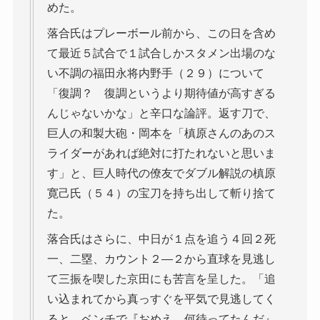
めた。
落合氏はプレーボール前から、この日を含め
て最近５試合で１試合しかスタメン出場のな
い不調の福田永将内野手（２９）について
「復調？ 復調というより期待値が高すぎる
んじゃないかな」と辛口な論評。返す刀で、
巨人の和製大砲・岡本を「槙原さんのあのス
ライダーがあれば絶対に打たれないと思いま
す」と、巨人時代の僚友でダブル解説の槙原
寛己氏（５４）の宝刀を持ち出して斬り捨て
た。
落合氏はさらに、中日が１点を追う４回２死
一、二塁、カウント２―２から直球を見逃し
て三振を喫した京田にも苦言を呈した。「追
い込まれてから真っすぐを平気で見逃してく
ると、ベンチで『おめえ、何待ってたんだ』