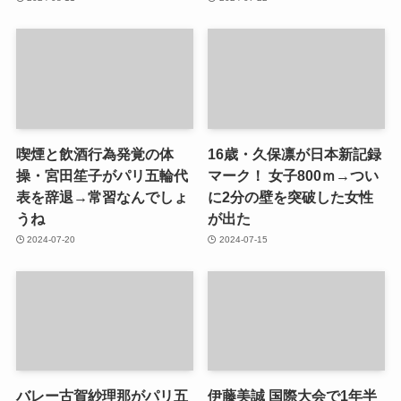
喫煙と飲酒行為発覚の体
16歳・久保凛が日本新記録
操・宮田笙子がパリ五輪代
マーク！ 女子800ｍ→つい
表を辞退→常習なんでしょ
に2分の壁を突破した女性
うね
が出た
2024-07-20
2024-07-15
バレー古賀紗理那がパリ五
伊藤美誠 国際大会で1年半