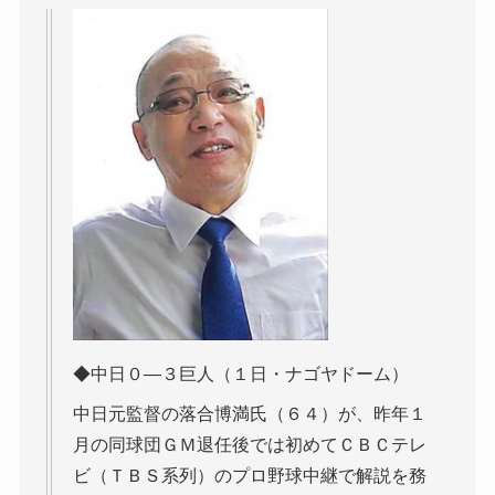
◆中日０―３巨人（１日・ナゴヤドーム）
中日元監督の落合博満氏（６４）が、昨年１
月の同球団ＧＭ退任後では初めてＣＢＣテレ
ビ（ＴＢＳ系列）のプロ野球中継で解説を務