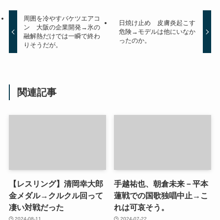
周囲を冷やすバケツエアコ
日焼け止め 皮膚炎起こす
ン 大阪の企業開発→氷の
危険→モデルは他にいなか
融解熱だけでは一瞬で終わ
ったのか。
りそうだが。
関連記事
【レスリング】清岡幸大郎
手越祐也、朝倉未来－平本
金メダル→クルクル回って
蓮戦での国歌独唱中止→こ
凄い対戦だった
れは可哀そう。
2024-08-11
2024-07-22