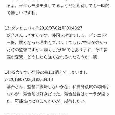
るよ。何年もモタモタしてるようだと期待しても一時的
で難しいですね。
13 :
ダメだこりゃ?
:
2018/07/02(月)00:48:27
落合さん…さすがです。外国人次第でしょ。ビシエド4
三振。弱くなった理由もズバリ！でもね?中日が強かっ
た時の監督ですが…弱くしたGMでもあります。その参
謀が森繁…どうしたら強くなれるのだろうか…涙
14 :
残念ですが冒険の書1は消えてしまいまし
た
:
2018/07/02(月)00:34:18
落合さん、監督に復帰しないかな。私自身贔屓の球団は
ないが、落合竜は好きだった。落合監督はオーラが違っ
た。可能性はゼロにちかいが、期待したい。