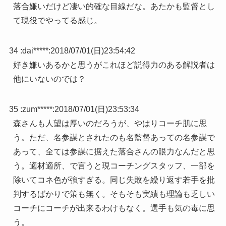
落合嫌いだけど凄い的確な目線だな。あたかも監督とし
て現役でやってる感じ。
34 :
dai*****
:
2018/07/01(日)23:54:42
好き嫌いあるかと思うがこれほど説得力のある解説者は
他にいないのでは？
35 :
zum*****
:
2018/07/01(日)23:53:34
森さんも人望は厚いのだろうが、やはりコーチ肌に思
う。ただ、名参謀とされたのも名監督あっての名参謀で
あって、全ては参謀に据えた落合さんの眼力なんだと思
う。適材適所、で言うと現コーチングスタッフ、一部を
除いてコネ色が強すぎる。同じ失敗を繰り返す若手を批
判するばかりで策も無く。そもそも実績も理論も乏しい
コーチにコーチが出来るわけもなく。選手も気の毒に思
う。