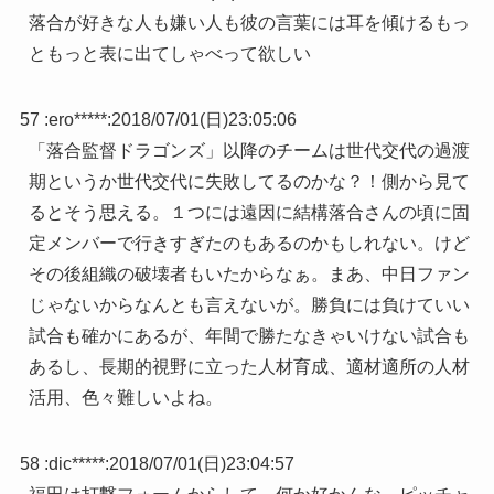
落合が好きな人も嫌い人も彼の言葉には耳を傾けるもっ
ともっと表に出てしゃべって欲しい
57 :
ero*****
:
2018/07/01(日)23:05:06
「落合監督ドラゴンズ」以降のチームは世代交代の過渡
期というか世代交代に失敗してるのかな？！側から見て
るとそう思える。１つには遠因に結構落合さんの頃に固
定メンバーで行きすぎたのもあるのかもしれない。けど
その後組織の破壊者もいたからなぁ。まあ、中日ファン
じゃないからなんとも言えないが。勝負には負けていい
試合も確かにあるが、年間で勝たなきゃいけない試合も
あるし、長期的視野に立った人材育成、適材適所の人材
活用、色々難しいよね。
58 :
dic*****
:
2018/07/01(日)23:04:57