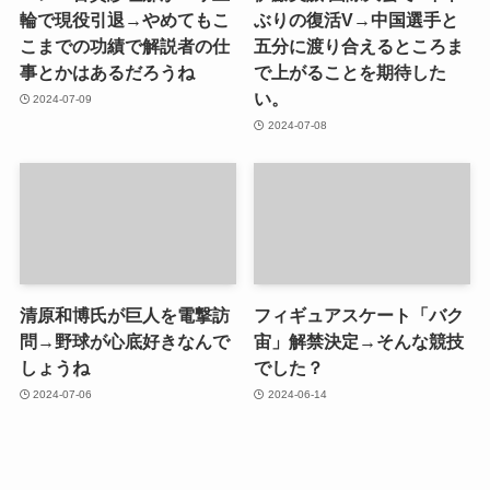
輪で現役引退→やめてもこ
ぶりの復活V→中国選手と
こまでの功績で解説者の仕
五分に渡り合えるところま
事とかはあるだろうね
で上がることを期待した
い。
2024-07-09
2024-07-08
清原和博氏が巨人を電撃訪
フィギュアスケート「バク
問→野球が心底好きなんで
宙」解禁決定→そんな競技
しょうね
でした？
2024-07-06
2024-06-14