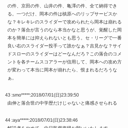
の件、京田の件、山井の件、亀澤の件、全て納得でき
る。一つだけ、岡本の件は槙原へのリップサービスか
な？キレキレのスライダーで攻められたら岡本は崩れる
のか？落合が言うのなら本当かなと思うが、覚醒した岡
本を簡単には抑えられないとも思う。セ・リーグで一番
良い右のスライダー投手って誰かなぁ？吉見かな？サイ
ドスローのスライダーはどーなんだろ？この落合のコメ
ントを各チームスコアラーが信用して、岡本への攻め方
が変わって本当に岡本が崩れたら、恨まれるだろうな
ぁ。
43 :
smo*****
:
2018/07/01(日)23:39:50
由伸と落合世の中学歴だけじゃないと痛感させられる
44 :
aya*****
:
2018/07/01(日)23:38:46