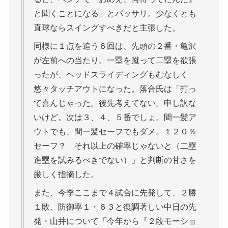
と聞くことになる」とバッサリ。少なくとも
直球ならスイングすべきだと主張した。
同様に１点を追う６回は、先頭の２番・亀沢
が左前への当たり。一塁を蹴って二塁を欲張
ったが、ヘッドスライディングもむなしく
悠々タッチアウトになった。落合氏は「打っ
て喜んじゃった。後先考えてない。申し訳な
いけど。次は３、４、５番でしょ。間一髪ア
ウトでも、間一髪セーフでもダメ。１２０％
セーフ？ それ以上の確率じゃないと（二塁
進塁を試みるべきでない）」と判断の甘さを
厳しく指摘した。
また、今季ここまで４試合に先発して、２勝
１敗、防御率１・６３と復調著しい中日の先
発・山井について「今年から『２段モーショ