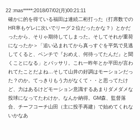
22 :
mas*****
:
2018/07/02(月)00:21:11
確かに的を得ている福田は連続二桁打った（打席数での
HR率もゲレに次いでリーグ２位だったかな？）とかだ
ったから、そりゃ期待してしまった。そしてそれが重荷
になったか＞「追い込まれてから真っすぐを平気で見逃
してくると、ベンチで『おめえ、何待ってたんだ』と聞
くことになる」とバッサリ。これ一昨年とか平田が言わ
れてたことだよね…そして山井の好調はモーションだっ
た？のか。てっきりもう力がなくて・・と思ってたけ
ど、力はあるけどモーション意識するあまりダメダメな
投球になってたわけか。なんか納得。GM森、監督落
合、チーフコーチ山田（主に投手再建）で始めてくれな
いかなあ