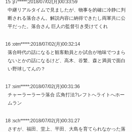
15 :
jl7*****
:
2018/07/02(月)00:33:59
中継リアルタイムで見ましたが、物事を的確に冷静に判
断される落合さん。解説内容に納得できたし両軍共に公
平だった。落合さん 巨人の監督引き受けてくれ
16 :
otm*****
:
2018/07/02(月)00:32:14
落合時代の話になると観客動員とか試合が地味でつまら
ないとかの話になるけど、高木、谷繁、森と満員で面白
い野球してんの？
17 :
sim*****
:
2018/07/02(月)00:31:36
チャーラーラーラ落合 広角打法?レフトへライトへホー
ムラン
18 :
sch*****
:
2018/07/02(月)00:31:27
さすが、福田、堂上、平田、大島を育てられなかった落