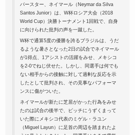
パースター、ネイマール（Neymar da Silva
Santos Junior）は、W杯ロシア大会（2018
World Cup）決勝トーナメント1回戦で、自身
に向けられた批判の声を一蹴した。
W杯で通算5度の優勝を誇るブラジルは、うだ
るような暑さとなった2日の試合でネイマール
が1得点、1アシストの活躍をみせ、メキシコ
を2-0でねじ伏せた。しかし、同選手は何でも
ない相手からの接触に対して過剰な反応を示
したとして批判され、その見事なパフォーマ
ンスに傷がついた。
ネイマールが新たに芝居がかった行為をみせ
たのは試合の後半で、ピッチにうずくまって
いた際にメキシコ代表のミゲル・ラユン
（Miguel Layun）に足首の周辺を踏まれたよ