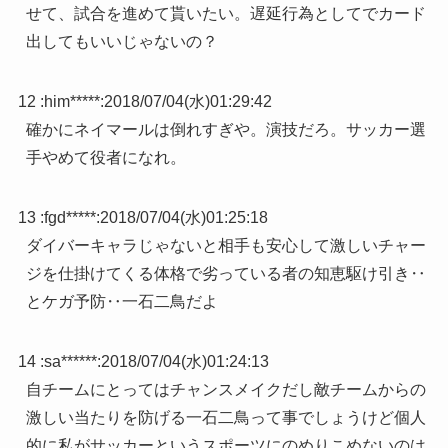
せて、試合を進めて貰いたい。遅延行為としてでカード
出してもいいじゃないの？
12 :
him*****
:
2018/07/04(水)01:29:42
確かにネイマールは倒れすぎや。演技だろ。サッカー選
手やめて役者になれ。
13 :
fgd*****
:
2018/07/04(水)01:25:18
ダイバーキャラじゃないと相手も安心して激しいチャー
ジを仕掛けてくる体格で劣っている者の知恵駆け引き‥
とケガ予防‥一石二鳥だよ
14 :
sa******
:
2018/07/04(水)01:24:13
自チームにとってはチャンスメイクだし敵チームからの
激しい当たりを防げる一石二鳥って事でしょうけど個人
的に私がサッカーというスポーツにのめりこめないのは