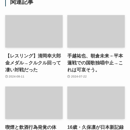
関連記事
【レスリング】清岡幸大郎
手越祐也、朝倉未来－平本
金メダル→クルクル回って
蓮戦での国歌独唱中止→こ
凄い対戦だった
れは可哀そう。
2024-08-11
2024-07-22
喫煙と飲酒行為発覚の体
16歳・久保凛が日本新記録