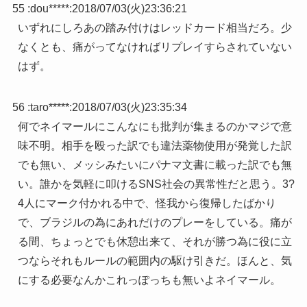
55 :
dou*****
:
2018/07/03(火)23:36:21
いずれにしろあの踏み付けはレッドカード相当だろ。少
なくとも、痛がってなければリプレイすらされていない
はず。
56 :
taro*****
:
2018/07/03(火)23:35:34
何でネイマールにこんなにも批判が集まるのかマジで意
味不明。相手を殴った訳でも違法薬物使用が発覚した訳
でも無い、メッシみたいにパナマ文書に載った訳でも無
い。誰かを気軽に叩けるSNS社会の異常性だと思う。3?
4人にマーク付かれる中で、怪我から復帰したばかり
で、ブラジルの為にあれだけのプレーをしている。痛が
る間、ちょっとでも休憩出来て、それが勝つ為に役に立
つならそれもルールの範囲内の駆け引きだ。ほんと、気
にする必要なんかこれっぽっちも無いよネイマール。