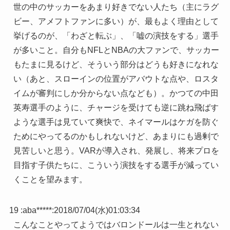
世の中のサッカーをあまり好きでない人たち（主にラグ
ビー、アメフトファンに多い）が、最もよく理由として
挙げるのが、「わざと転ぶ」、「嘘の演技をする」選手
が多いこと。自分もNFLとNBAの大ファンで、サッカー
もたまに見るけど、そういう部分はどうも好きになれな
い（あと、スローインの位置がアバウトな点や、ロスタ
イムが審判にしか分からない点なども）。かつての中田
英寿選手のように、チャージを受けても逆に跳ね飛ばす
ような選手は見ていて爽快で、ネイマールはケガを防ぐ
ためにやってるのかもしれないけど、あまりにも過剰で
見苦しいと思う。VARが導入され、発展し、将来プロを
目指す子供たちに、こういう演技をする選手が減ってい
くことを望みます。
19 :
aba*****
:
2018/07/04(水)01:03:34
こんなことやってようではバロンドールは一生とれない