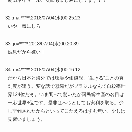
劇団ネイマール、次回も楽しみにしてます！！
32 :
mar*****
:
2018/07/04(水)00:25:23
いや、気にしろ
33 :
jov*****
:
2018/07/04(水)00:20:39
姑息だから嫌い！
34 :
mr4*****
:
2018/07/04(水)00:16:12
だから日本と海外では環境や価値観、”生きる”ことの真
剣度が違う。変な話で恐縮だがブラジルなんて自殺率世
界124位だぞ。いま調べて驚いたが国民総生産の名目は
一応世界8位です。是非はべつとしても実利を取る。少
し非難されたからといってこたえるはずも無い。少しは
見習いましょう。