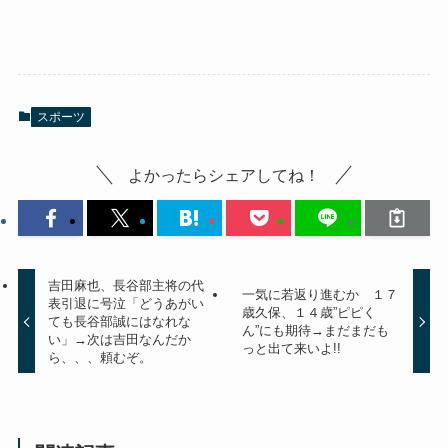
スポーツ
よかったらシェアしてね！
吉田麻也、長谷部主将の代
一気に若返り進むか １７
表引退に号泣「どうあがい
歳久保、１４歳”ピピく
ても長谷部誠にはなれな
ん”にも期待→まだまだも
い」→次は吉田なんだか
っと出て来いよ!!
ら、、、頼むぞ。