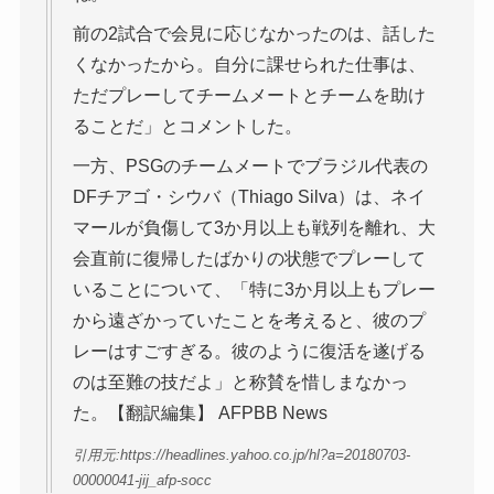
前の2試合で会見に応じなかったのは、話した
くなかったから。自分に課せられた仕事は、
ただプレーしてチームメートとチームを助け
ることだ」とコメントした。
一方、PSGのチームメートでブラジル代表の
DFチアゴ・シウバ（Thiago Silva）は、ネイ
マールが負傷して3か月以上も戦列を離れ、大
会直前に復帰したばかりの状態でプレーして
いることについて、「特に3か月以上もプレー
から遠ざかっていたことを考えると、彼のプ
レーはすごすぎる。彼のように復活を遂げる
のは至難の技だよ」と称賛を惜しまなかっ
た。【翻訳編集】 AFPBB News
引用元:https://headlines.yahoo.co.jp/hl?a=20180703-
00000041-jij_afp-socc