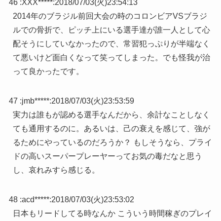
46 :
XXX*****
:
2018/07/03(火)23:54:13
2014年のブラジル前回大会の時のコロンビアVSブラジ
ルでの骨折で、ピッチ上にいる選手達が誰一人として心
配そうにしていなかったので、常習犯っぷりが半端なく
て悪いけど面白くなって笑ってしまった。でも怪我が治
って良かったです。
47 :
jmb*****
:
2018/07/03(火)23:53:59
実力は誰もが認める選手なんだから、余計なことしなく
ても通用するのに。あるいは、己の衰えを感じて、強が
るためにやっているのだろうか？ もしそうなら、プライ
ドの高いスーパープレーヤーってお気の毒だなと思う
し、哀れみすら感じる。
48 :
acd*****
:
2018/07/03(火)23:53:02
日本もリードしてる時なんか こういう時間稼ぎのプレイ