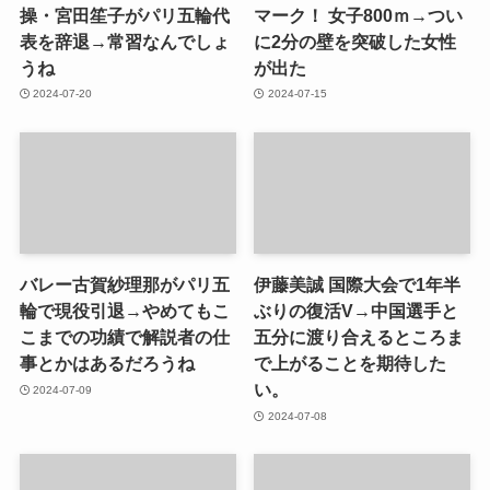
操・宮田笙子がパリ五輪代
マーク！ 女子800ｍ→つい
表を辞退→常習なんでしょ
に2分の壁を突破した女性
うね
が出た
2024-07-20
2024-07-15
バレー古賀紗理那がパリ五
伊藤美誠 国際大会で1年半
輪で現役引退→やめてもこ
ぶりの復活V→中国選手と
こまでの功績で解説者の仕
五分に渡り合えるところま
事とかはあるだろうね
で上がることを期待した
い。
2024-07-09
2024-07-08