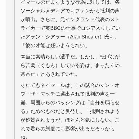
イマールのだますような行為に対しては、各
ソーシャルメディアでもファンから批判の声
が噴出。さらに、元イングランド代表のスト
ライカーで英BBCの仕事でロシア入りしてい
たアラン・シアラー（Alan Shearer）氏も、
「彼の才能は疑いようもない。
本当に素晴らしい選手だ。しかし、転げなが
ら苦悶（くもん）している姿は、まったくの
茶番だ」とあきれていた。
それでもネイマールは、この試合のマン・オ
ブ・ザ・マッチに選出されて批判の声を一
蹴。周囲からのバッシングは「自分を弱らせ
る」ためのものだと反発し、「批判されよう
が称賛されようが、ほとんど気にしない。こ
れで君らの態度にも影響が出るだろうから
ね。