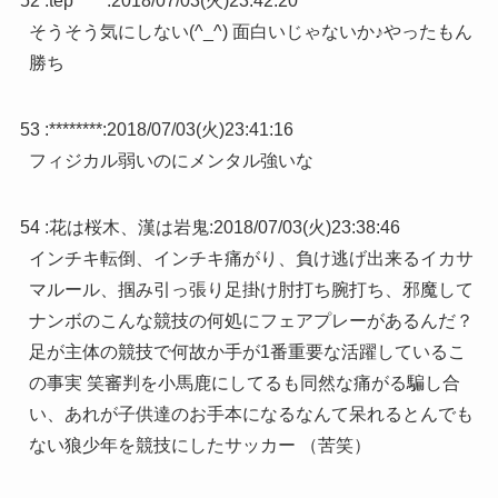
52 :
tep*****
:
2018/07/03(火)23:42:20
そうそう気にしない(^_^) 面白いじゃないか♪やったもん
勝ち
53 :
********
:
2018/07/03(火)23:41:16
フィジカル弱いのにメンタル強いな
54 :
花は桜木、漢は岩鬼
:
2018/07/03(火)23:38:46
インチキ転倒、インチキ痛がり、負け逃げ出来るイカサ
マルール、掴み引っ張り足掛け肘打ち腕打ち、邪魔して
ナンボのこんな競技の何処にフェアプレーがあるんだ？
足が主体の競技で何故か手が1番重要な活躍しているこ
の事実 笑審判を小馬鹿にしてるも同然な痛がる騙し合
い、あれが子供達のお手本になるなんて呆れるとんでも
ない狼少年を競技にしたサッカー （苦笑）