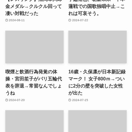
金メダル→クルクル回って
蓮戦での国歌独唱中止→こ
凄い対戦だった
れは可哀そう。
2024-08-11
2024-07-22
喫煙と飲酒行為発覚の体
16歳・久保凛が日本新記録
操・宮田笙子がパリ五輪代
マーク！ 女子800ｍ→つい
表を辞退→常習なんでしょ
に2分の壁を突破した女性
うね
が出た
2024-07-20
2024-07-15