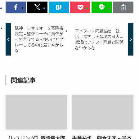
阪神 ロサリオ ２軍降格
アメフット問題波紋 就
決定→監督コーチに責任が
活、進学…正念場の日大→
って言うてる人多いけどプ
就活はアメフト問題と関係
レーしてるのは選手やから
ないからな
な
関連記事
【レスリング】清岡幸大郎
手越祐也、朝倉未来－平本