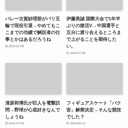
バレー古賀紗理那がパリ五
伊藤美誠 国際大会で1年半
輪で現役引退→やめてもこ
ぶりの復活V→中国選手と
こまでの功績で解説者の仕
五分に渡り合えるところま
事とかはあるだろうね
で上がることを期待した
い。
2024-07-09
2024-07-08
清原和博氏が巨人を電撃訪
フィギュアスケート「バク
問→野球が心底好きなんで
宙」解禁決定→そんな競技
しょうね
でした？
2024-07-06
2024-06-14