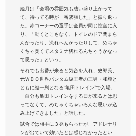
姫月は「会場の雰囲気も凄い盛り上がって
て、待ってる時が一番緊張した」と振り返っ
た。赤コーナーの選手は全員が同じ控室に入
り、「動くとこもなく、トイレのドア閉まら
んかったり、流れへんかったりして、めちゃ
くちゃ臭くてスタミナ切れるんちゃうかなっ
て思った」という。
それでも出番が来ると気合を入れ、史郎氏、
元ＷＢＯ世界バンタム級王者の三男・和毅と
ともに縦一列となる“亀田トレイン”で入場。
「自分も亀田トレインをする日が来るとは思
ってなくて、めちゃくちゃいろんな思いが込
み上げてきました」と話した。
試合では相手に３発もらったが、アドレナリ
ンが出ていて効いたとは感じなかったとい