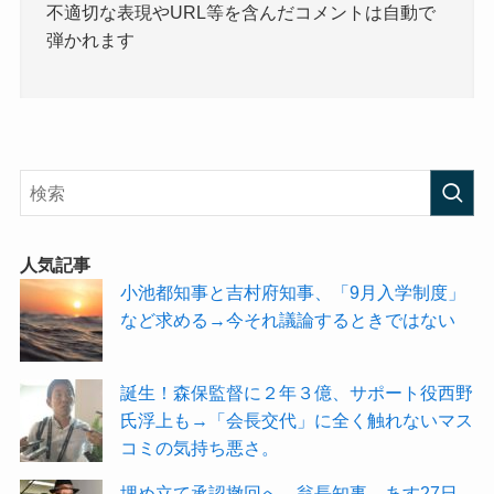
不適切な表現やURL等を含んだコメントは自動で
弾かれます
人気記事
小池都知事と吉村府知事、「9月入学制度」
など求める→今それ議論するときではない
誕生！森保監督に２年３億、サポート役西野
氏浮上も→「会長交代」に全く触れないマス
コミの気持ち悪さ。
埋め立て承認撤回へ 翁長知事、あす27日