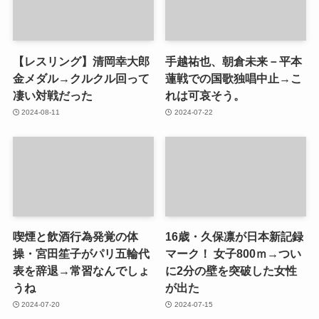
【レスリング】清岡幸大郎
手越祐也、朝倉未来－平本
金メダル→クルクル回って
蓮戦での国歌独唱中止→こ
凄い対戦だった
れは可哀そう。
2024-08-11
2024-07-22
喫煙と飲酒行為発覚の体
16歳・久保凛が日本新記録
操・宮田笙子がパリ五輪代
マーク！ 女子800ｍ→つい
表を辞退→常習なんでしょ
に2分の壁を突破した女性
うね
が出た
2024-07-20
2024-07-15