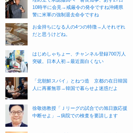
10時半に会見→戒厳令の発令ですね沖縄県
警に米軍の強制退去命令ですね
お金持ちになる人の4つの特徴→人それぞれ
だと思うけどね。
はじめしゃちょー、チャンネル登録700万人
突破。日本人初→最近面白くない
「北朝鮮スパイ」とねつ造 京都の在日韓国
人に再審無罪→韓国で暮らせよ迷惑だよ
徐敬徳教授「Ｊリーグの試合での旭日旗応援
中断せよ」→病院での検査を要請します