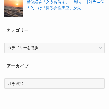
皇位継承「女系容認を」 自民・甘利氏→個
人的には「男系女性天皇」が先
カテゴリー
カ
テ
ゴ
リ
アーカイブ
ー
ア
ー
カ
イ
ブ