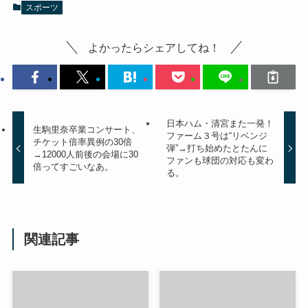
スポーツ
よかったらシェアしてね！
日本ハム・清宮また一発！
生駒里奈卒業コンサート、
ファーム３号は“リベンジ
チケット倍率異例の30倍
弾”→打ち始めたとたんに
→12000人前後の会場に30
ファンも球団の対応も変わ
倍ってすごいなあ。
る。
関連記事