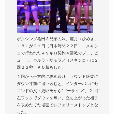
ボクシング亀田３兄弟の妹、姫月（ひめき、
１８）が２１日（日本時間２２日）、メキシ
コで行われた４９キロ契約４回戦でプロデビ
ューし、カルラ・サモラノ（メキシコ）に２
回２２秒ＴＫＯ勝ちした。
１回から一方的に攻め続け、ラウンド終盤に
ダウン寸前に追い込むと、インターバルにセ
コンドの父・史郎氏から“ゴーサイン”。２回に
左フックでダウンを奪い、立ち上がった相手
を攻めたてた場面でレフェリーストップとな
った。