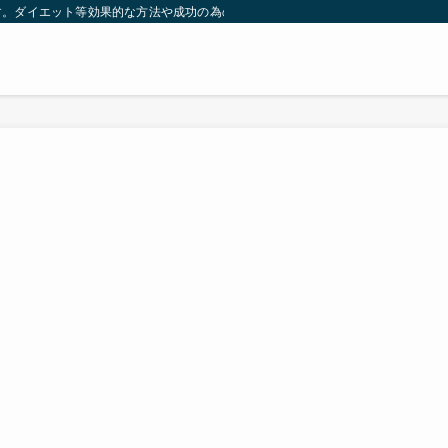
す。ダイエット等効果的な方法や成功の為の秘訣等。太ったり悩んでいる方々が簡