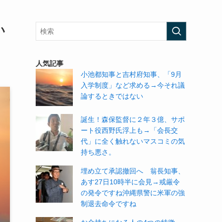
い
人気記事
小池都知事と吉村府知事、「9月
入学制度」など求める→今それ議
論するときではない
誕生！森保監督に２年３億、サポ
ート役西野氏浮上も→「会長交
代」に全く触れないマスコミの気
持ち悪さ。
埋め立て承認撤回へ 翁長知事、
あす27日10時半に会見→戒厳令
の発令ですね沖縄県警に米軍の強
制退去命令ですね