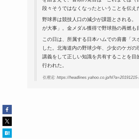
段々そうではなくなったということを伝え
野球界は競技人口の減少が課題とされる。
が大事」。金メダル獲得で野球熱の再燃も
この日は、所属する日本ハムでの肩書「ス
した。北海道内の野球少年、少女のケガの
講義をして正しい知識を共有することを目
行われた。
引用元: https://headlines.yahoo.co.jp/hl?a=20191215-