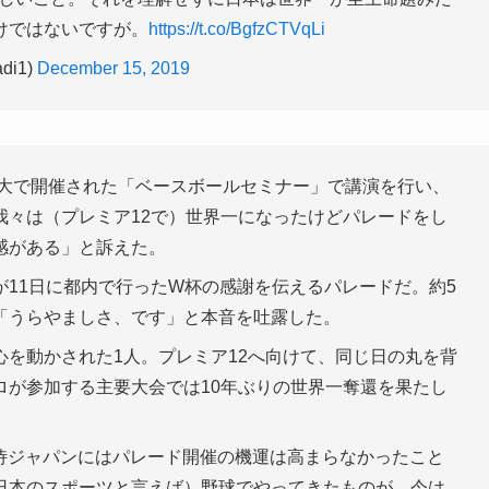
けではないですが。
https://t.co/BgfzCTVqLi
adi1)
December 15, 2019
北大で開催された「ベースボールセミナー」で講演を行い、
我々は（プレミア12で）世界一になったけどパレードをし
感がある」と訴えた。
11日に都内で行ったW杯の感謝を伝えるパレードだ。約5
「うらやましさ、です」と本音を吐露した。
を動かされた1人。プレミア12へ向けて、同じ日の丸を背
ロが参加する主要大会では10年ぶりの世界一奪還を果たし
侍ジャパンにはパレード開催の機運は高まらなかったこと
日本のスポーツと言えば）野球でやってきたものが、今は