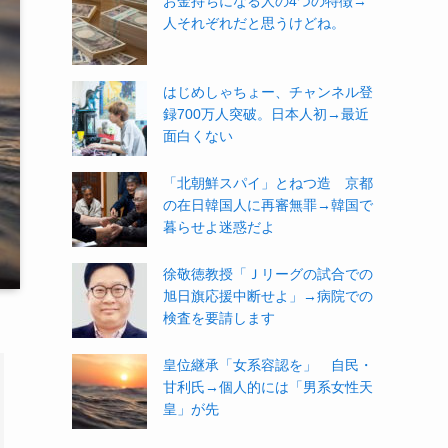
お金持ちになる人の4つの特徴→
人それぞれだと思うけどね。
はじめしゃちょー、チャンネル登
録700万人突破。日本人初→最近
面白くない
「北朝鮮スパイ」とねつ造 京都
の在日韓国人に再審無罪→韓国で
暮らせよ迷惑だよ
徐敬徳教授「Ｊリーグの試合での
旭日旗応援中断せよ」→病院での
検査を要請します
皇位継承「女系容認を」 自民・
甘利氏→個人的には「男系女性天
皇」が先