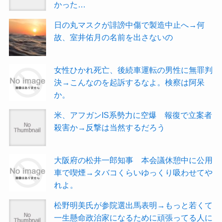
かった…
日の丸マスクが誹謗中傷で製造中止へ→何
故、室井佑月の名前を出さないの
女性ひかれ死亡、後続車運転の男性に無罪判
決→こんなのを起訴するなよ。検察は阿呆
か。
米、アフガンIS系勢力に空爆 報復で立案者
殺害か→反撃は当然するだろう
大阪府の松井一郎知事 本会議休憩中に公用
車で喫煙→タバコくらいゆっくり吸わせてや
れよ。
松野明美氏が参院選出馬表明→もっと若くて
一生懸命政治家になるために頑張ってる人に