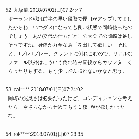
52 :
九紋龍
:
2018/07/01(日)07:24:47
ポーランド戦は前半の早い段階で原口がアップしてまし
たからね。いつダメになっても良い状態で岡崎使ったの
でしょう。あの交代の仕方だとこの大会での岡崎は厳し
そうですね。身体が万全な選手を出して欲しい。それ
と、1プレ1プレー、グラントに倒れこむので、リアルな
ファール以外はこういう倒れ込み直後からカウンターく
らったりもする。もう少し踏ん張れないかなと思う。
53 :
cal*****
:
2018/07/01(日)07:24:02
岡崎の泥臭さは必要だったけど、コンディションを考え
たら、今さらながらせめてもう１枚FWが欲しかった
な。
54 :
rok*****
:
2018/07/01(日)07:23:35