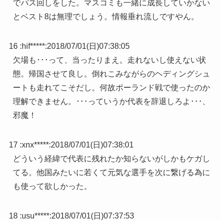
でパス回しをした。マスコミも一緒に成長していかない
とベスト8は無理でしょう。情報垂れ流しですやん。
16 :
hif*****
:
2018/07/01(日)07:38:05
欠場も･･･って、当ったりまえ。走れないし使えない状
態。帰国させて良し。倒れこみながらのヘディングシュ
ートも走れてこそだし。何故ポーランド戦で使ったのか
理解できません。･･･っていうか代表を辞退しろよ･･･、
邪魔！
17 :
xnx*****
:
2018/07/01(日)07:38:01
どういう経緯で代表に残れたか知らないがしかもケガし
てる。他国みたいに若くて元気な選手を次に繋げる為に
も使って欲しかった。
18 :
usu*****
:
2018/07/01(日)07:37:53