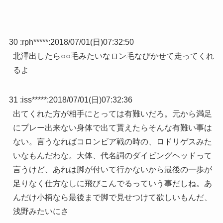
30 :
rph*****
:
2018/07/01(日)07:32:50
北澤出したら○○毛みたいなロン毛なびかせて走ってくれ
るよ
31 :
iss*****
:
2018/07/01(日)07:32:36
出てくれた方が相手にとっては有難いだろ。元から満足
にプレー出来ない身体で出て貰えたらそんな有難い事は
ない。言うなればコロンビア戦の時の、ロドリゲスみた
いなもんだわな。大体、代名詞のダイビングヘッドって
言うけど、あれは脚が付いて行かないから最後の一歩が
足りなく仕方なしに飛びこんでるっていう事だしね。あ
んだけ小柄なら最後まで脚で見せつけて欲しいもんだ、
浅野みたいにさ