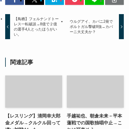
【鳥栖】フェルナンドトー
ウルグアイ、カバニ2発で
レス一転破談→8億で２億
ポルトガル撃破8強→カバ
の選手4人とったほうがい
ーニ大丈夫か？
い。
関連記事
【レスリング】清岡幸大郎
手越祐也、朝倉未来－平本
金メダル→クルクル回って
蓮戦での国歌独唱中止→こ