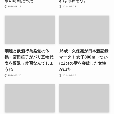
凄い対戦だった
れは可哀そう。
2024-08-11
2024-07-22
喫煙と飲酒行為発覚の体
16歳・久保凛が日本新記録
操・宮田笙子がパリ五輪代
マーク！ 女子800ｍ→つい
表を辞退→常習なんでしょ
に2分の壁を突破した女性
うね
が出た
2024-07-20
2024-07-15