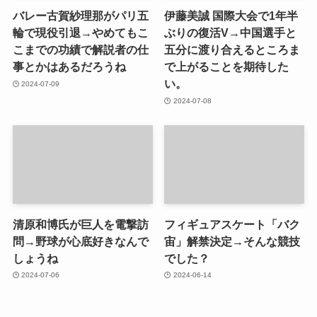
バレー古賀紗理那がパリ五
伊藤美誠 国際大会で1年半
輪で現役引退→やめてもこ
ぶりの復活V→中国選手と
こまでの功績で解説者の仕
五分に渡り合えるところま
事とかはあるだろうね
で上がることを期待した
い。
2024-07-09
2024-07-08
清原和博氏が巨人を電撃訪
フィギュアスケート「バク
問→野球が心底好きなんで
宙」解禁決定→そんな競技
しょうね
でした？
2024-07-06
2024-06-14