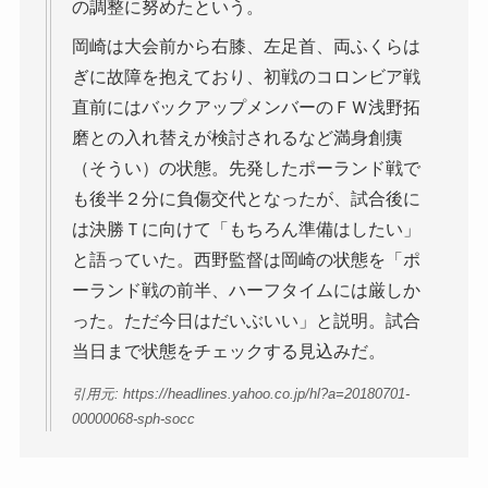
の調整に努めたという。
岡崎は大会前から右膝、左足首、両ふくらは
ぎに故障を抱えており、初戦のコロンビア戦
直前にはバックアップメンバーのＦＷ浅野拓
磨との入れ替えが検討されるなど満身創痍
（そうい）の状態。先発したポーランド戦で
も後半２分に負傷交代となったが、試合後に
は決勝Ｔに向けて「もちろん準備はしたい」
と語っていた。西野監督は岡崎の状態を「ポ
ーランド戦の前半、ハーフタイムには厳しか
った。ただ今日はだいぶいい」と説明。試合
当日まで状態をチェックする見込みだ。
引用元: https://headlines.yahoo.co.jp/hl?a=20180701-
00000068-sph-socc