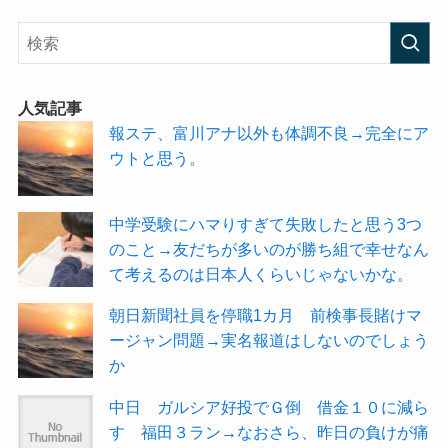
人気記事
報ステ、富川アナ以外も体調不良→完全にア
ウトと思う。
中学受験にハマりすぎて失敗したと思う3つ
のこと→友だちが多いのが勝ち組で幸せなん
て考えるのは日本人くらいじゃないかな。
朝日新聞社員を停職1カ月 前検事長賭けマ
ージャン問題→実名報道はしないのでしょう
か
中日 ガルシア好投でＧ倒 借金１０に減ら
す 福田３ラン→なおさら、昨日の負けが痛