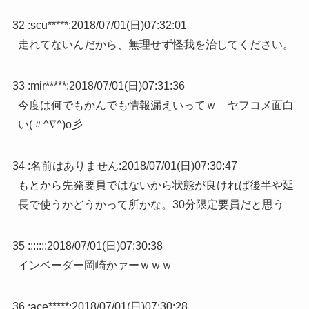
32 :
scu*****
:
2018/07/01(日)07:32:01
走れてないんだから、無理せず怪我を治してください。
33 :
mir*****
:
2018/07/01(日)07:31:36
今度は何でもかんでも情報漏えいってｗ ヤフコメ面白
い(〃^∇^)o彡
34 :
名前はありません
:
2018/07/01(日)07:30:47
もとから先発要員ではないから状態が良ければ後半や延
長で使うかどうかって所かな。30分限定要員だと思う
35 :
:::::
:
2018/07/01(日)07:30:38
インベーダー岡崎かァーｗｗｗ
36 :
ace*****
:
2018/07/01(日)07:30:28