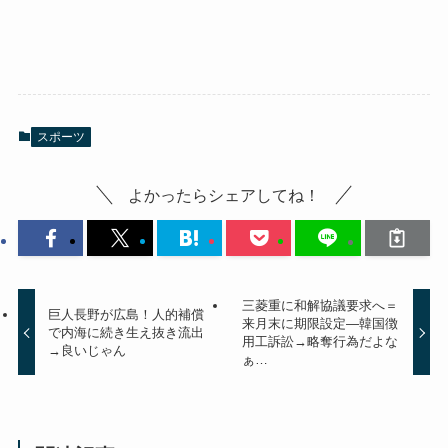
スポーツ
よかったらシェアしてね！
三菱重に和解協議要求へ＝
巨人長野が広島！人的補償
来月末に期限設定―韓国徴
で内海に続き生え抜き流出
用工訴訟→略奪行為だよな
→良いじゃん
ぁ…