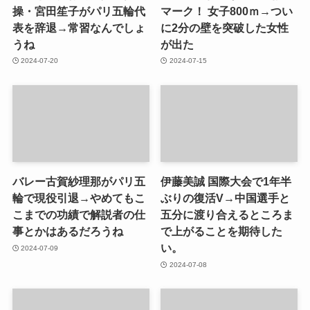
操・宮田笙子がパリ五輪代
マーク！ 女子800ｍ→つい
表を辞退→常習なんでしょ
に2分の壁を突破した女性
うね
が出た
2024-07-20
2024-07-15
バレー古賀紗理那がパリ五
伊藤美誠 国際大会で1年半
輪で現役引退→やめてもこ
ぶりの復活V→中国選手と
こまでの功績で解説者の仕
五分に渡り合えるところま
事とかはあるだろうね
で上がることを期待した
い。
2024-07-09
2024-07-08