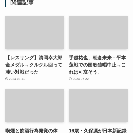
関連記事
【レスリング】清岡幸大郎
手越祐也、朝倉未来－平本
金メダル→クルクル回って
蓮戦での国歌独唱中止→こ
凄い対戦だった
れは可哀そう。
2024-08-11
2024-07-22
喫煙と飲酒行為発覚の体
16歳・久保凛が日本新記録