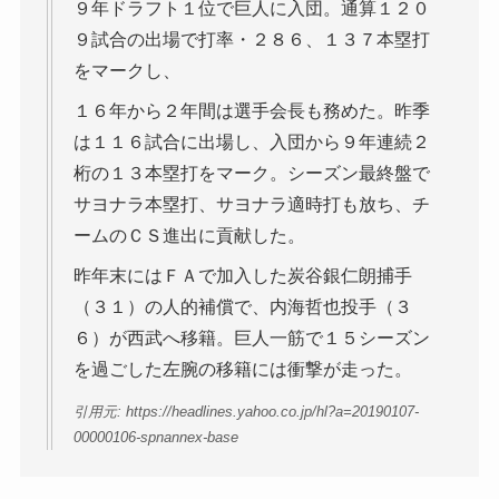
９年ドラフト１位で巨人に入団。通算１２０
９試合の出場で打率・２８６、１３７本塁打
をマークし、
１６年から２年間は選手会長も務めた。昨季
は１１６試合に出場し、入団から９年連続２
桁の１３本塁打をマーク。シーズン最終盤で
サヨナラ本塁打、サヨナラ適時打も放ち、チ
ームのＣＳ進出に貢献した。
昨年末にはＦＡで加入した炭谷銀仁朗捕手
（３１）の人的補償で、内海哲也投手（３
６）が西武へ移籍。巨人一筋で１５シーズン
を過ごした左腕の移籍には衝撃が走った。
引用元: https://headlines.yahoo.co.jp/hl?a=20190107-
00000106-spnannex-base