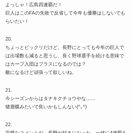
よっしゃ！広島四連覇だ！
巨人はこのFAの失敗で反省して今年も優勝はしないでも
らいたい！
20.
ちょっとビックリだけど、長野にとっても今年の巨人で
は出場数も減ると思うし、長く野球選手を続ける意味で
はカープ入団はプラスになるのでは？
敵になるけど頑張って欲しいね。
21.
今シーズンからはタナキクチョウやな……
猪鹿蝶みたいで良いかもしんない(^｡^)
22.
完璧なコメントだ。長野が好きになった。一緒に4連覇を