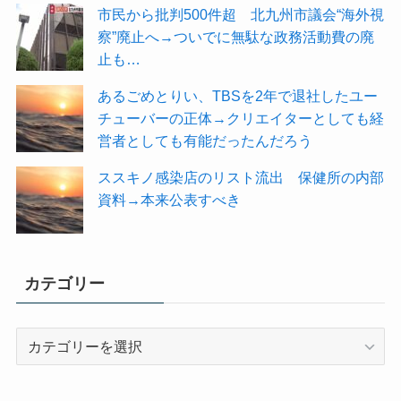
市民から批判500件超 北九州市議会“海外視
察”廃止へ→ついでに無駄な政務活動費の廃
止も…
あるごめとりい、TBSを2年で退社したユー
チューバーの正体→クリエイターとしても経
営者としても有能だったんだろう
ススキノ感染店のリスト流出 保健所の内部
資料→本来公表すべき
カテゴリー
カ
テ
ゴ