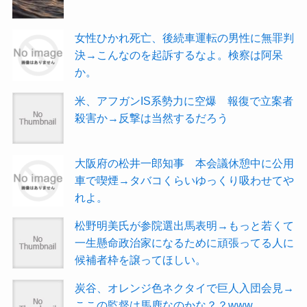
女性ひかれ死亡、後続車運転の男性に無罪判
決→こんなのを起訴するなよ。検察は阿呆
か。
米、アフガンIS系勢力に空爆 報復で立案者
殺害か→反撃は当然するだろう
大阪府の松井一郎知事 本会議休憩中に公用
車で喫煙→タバコくらいゆっくり吸わせてや
れよ。
松野明美氏が参院選出馬表明→もっと若くて
一生懸命政治家になるために頑張ってる人に
候補者枠を譲ってほしい。
炭谷、オレンジ色ネクタイで巨人入団会見→
ここの監督は馬鹿なのかな？？www