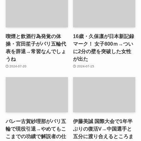
喫煙と飲酒行為発覚の体
16歳・久保凛が日本新記録
操・宮田笙子がパリ五輪代
マーク！ 女子800ｍ→つい
表を辞退→常習なんでしょ
に2分の壁を突破した女性
うね
が出た
2024-07-20
2024-07-15
バレー古賀紗理那がパリ五
伊藤美誠 国際大会で1年半
輪で現役引退→やめてもこ
ぶりの復活V→中国選手と
こまでの功績で解説者の仕
五分に渡り合えるところま