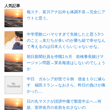
人気記事
報ステ、富川アナ以外も体調不良→完全にア
ウトと思う。
中学受験にハマりすぎて失敗したと思う3つ
のこと→友だちが多いのが勝ち組で幸せなん
て考えるのは日本人くらいじゃないかな。
朝日新聞社員を停職1カ月 前検事長賭けマ
ージャン問題→実名報道はしないのでしょう
か
中日 ガルシア好投でＧ倒 借金１０に減ら
す 福田３ラン→なおさら、昨日の負けが痛
かった…
日の丸マスクが誹謗中傷で製造中止へ→何
故、室井佑月の名前を出さないの