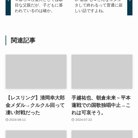
目な父親だが、子どもに慕
タして終わるって普通に寂
われているのは確か。
しい話ですよね。
関連記事
【レスリング】清岡幸大郎
手越祐也、朝倉未来－平本
金メダル→クルクル回って
蓮戦での国歌独唱中止→こ
凄い対戦だった
れは可哀そう。
2024-08-11
2024-07-22