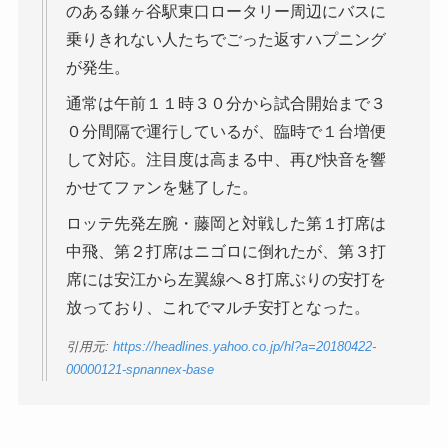
のある鎌ヶ谷駅東口ロータリー周辺にバスに
乗りきれない人たちでごった返すハプニング
が発生。
通常は午前１１時３０分から試合開始まで３
０分間隔で運行しているが、臨時で１台増便
して対応。注目度は高まる中、再び快音を響
かせてファンを魅了した。
ロッテ先発左腕・藤岡と対戦した第１打席は
中飛、第２打席はニゴロに倒れたが、第３打
席には安江から左翼線へ８打席ぶりの安打を
放っており、これでマルチ安打となった。
引用元:
https://headlines.yahoo.co.jp/hl?a=20180422-
00000121-spnannex-base