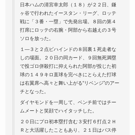
日本ハムの清宮幸太郎（１８）が２２日、鎌
ヶ谷で行われたイースタン・リーグ、ロッテ
戦に「３番・一塁」で先発出場。８回の第４
打席にロッテの右腕・阿部から右越えの３号
ソロを放った。
１―３と２点ビハインドの８回裏１死走者な
しの場面。２０日の同カード、９回無死満塁
で投ゴロ併殺打に抑えられた阿部が投じた初
球の１４９キロ直球を完ぺきにとらえた打球
は右翼席へ高々と舞い上がる“リベンジ”のアー
チとなった。
ダイヤモンドを一周して、ベンチ前ではチー
ムメートと笑顔でハイタッチした。
２０日にプロ初本塁打含む３安打６打点２Ｈ
Ｒと大活躍したこともあり、２１日はバス停