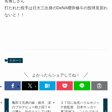
名無しさん
打たれた投手は日大三出身のDeNA櫻井修斗の投球見習わ
ないと！！
スポーツ
よかったらシェアしてね！
亀田３兄弟の妹・姫月 涙
２７日に会見ハリルホジッ
のプロデビュー戦２回ＴＫ
チ前監督 日本サッカー
Ｏ勝ち→社会人としては駄
界“追放”も→こんなゴタゴ