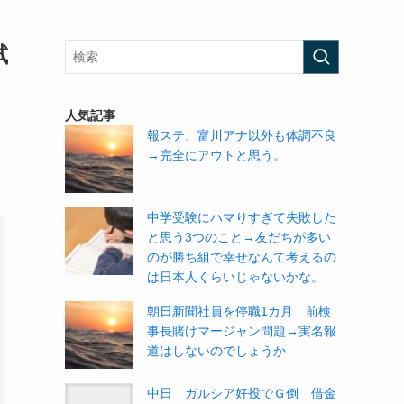
試
人気記事
報ステ、富川アナ以外も体調不良
→完全にアウトと思う。
中学受験にハマりすぎて失敗した
と思う3つのこと→友だちが多い
のが勝ち組で幸せなんて考えるの
は日本人くらいじゃないかな。
朝日新聞社員を停職1カ月 前検
事長賭けマージャン問題→実名報
道はしないのでしょうか
中日 ガルシア好投でＧ倒 借金