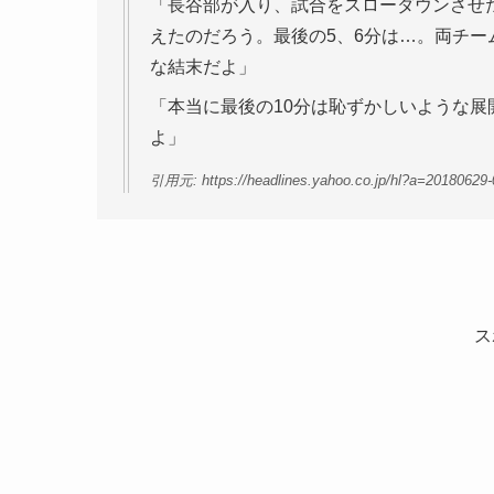
「長谷部が入り、試合をスローダウンさせ
えたのだろう。最後の5、6分は…。両チ
な結末だよ」
「本当に最後の10分は恥ずかしいような
よ」
引用元: https://headlines.yahoo.co.jp/hl?a=20180629-
ス