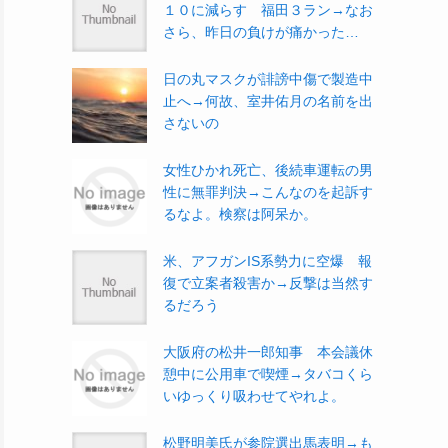
１０に減らす 福田３ラン→なお
さら、昨日の負けが痛かった…
日の丸マスクが誹謗中傷で製造中
止へ→何故、室井佑月の名前を出
さないの
女性ひかれ死亡、後続車運転の男
性に無罪判決→こんなのを起訴す
るなよ。検察は阿呆か。
米、アフガンIS系勢力に空爆 報
復で立案者殺害か→反撃は当然す
るだろう
大阪府の松井一郎知事 本会議休
憩中に公用車で喫煙→タバコくら
いゆっくり吸わせてやれよ。
松野明美氏が参院選出馬表明→も