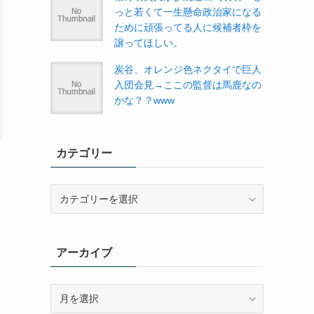
っと若くて一生懸命政治家になる
ために頑張ってる人に候補者枠を
譲ってほしい。
炭谷、オレンジ色ネクタイで巨人
入団会見→ここの監督は馬鹿なの
かな？？www
カテゴリー
カ
テ
ゴ
リ
アーカイブ
ー
ア
ー