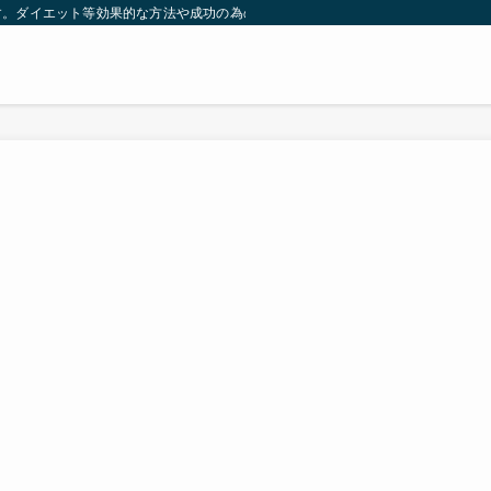
す。ダイエット等効果的な方法や成功の為の秘訣等。太ったり悩んでいる方々が簡