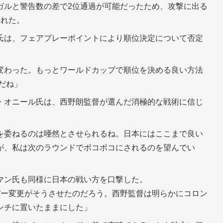
ガルと警告数の差で2位通過が可能だったため、攻撃に出る
敗れた。
氏は、フェアプレーポイントにより順位決定について否定
変わった。もっとワールドカップで順位を決める良い方法
だね」
・オニール氏は、西野朗監督が選んだ消極的な戦術に信じ
を委ねるのは唖然とさせられるね。日本にはここまで良い
が、私は次のラウンドでボコボコにされるのを望んでい
マン氏も同様に日本の戦い方を口撃した。
バー変更がそうさせたのだろう。西野監督は明らかにコロン
ンチに置いたままにした」