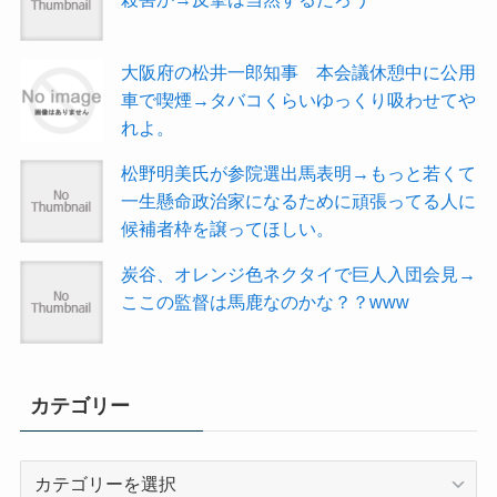
大阪府の松井一郎知事 本会議休憩中に公用
車で喫煙→タバコくらいゆっくり吸わせてや
れよ。
松野明美氏が参院選出馬表明→もっと若くて
一生懸命政治家になるために頑張ってる人に
候補者枠を譲ってほしい。
炭谷、オレンジ色ネクタイで巨人入団会見→
ここの監督は馬鹿なのかな？？www
カテゴリー
カ