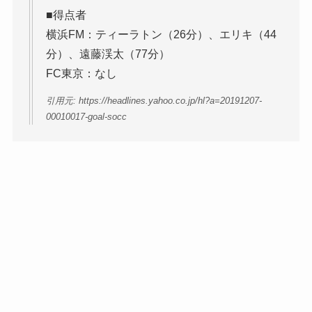
■得点者
横浜FM：ティーラトン（26分）、エリキ（44
分）、遠藤渓太（77分）
FC東京：なし
引用元: https://headlines.yahoo.co.jp/hl?a=20191207-
00010017-goal-socc