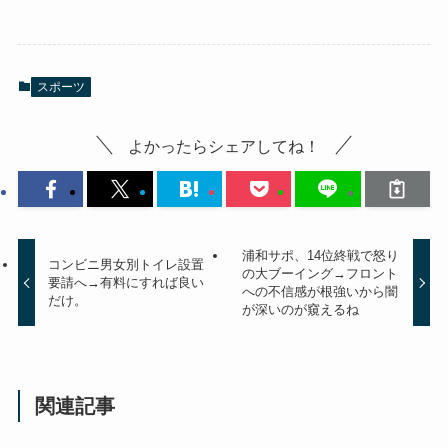
スポーツ
よかったらシェアしてね！
浦和サポ、14位終戦で怒り
コンビニ男女別トイレ設置
の大ブーイング→フロント
要請へ→有料にすれば良い
への不信感が根強いから闇
だけ。
が深いのが窺えるね
関連記事