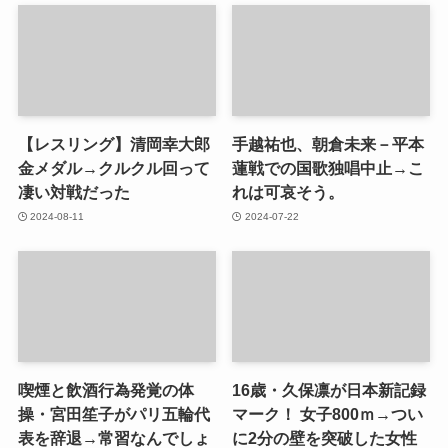
【レスリング】清岡幸大郎
手越祐也、朝倉未来－平本
金メダル→クルクル回って
蓮戦での国歌独唱中止→こ
凄い対戦だった
れは可哀そう。
2024-08-11
2024-07-22
喫煙と飲酒行為発覚の体
16歳・久保凛が日本新記録
操・宮田笙子がパリ五輪代
マーク！ 女子800ｍ→つい
表を辞退→常習なんでしょ
に2分の壁を突破した女性