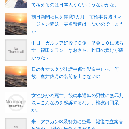
て考えるのは日本人くらいじゃないかな。
朝日新聞社員を停職1カ月 前検事長賭けマ
ージャン問題→実名報道はしないのでしょう
か
中日 ガルシア好投でＧ倒 借金１０に減ら
す 福田３ラン→なおさら、昨日の負けが痛
かった…
日の丸マスクが誹謗中傷で製造中止へ→何
故、室井佑月の名前を出さないの
女性ひかれ死亡、後続車運転の男性に無罪判
決→こんなのを起訴するなよ。検察は阿呆
か。
米、アフガンIS系勢力に空爆 報復で立案者
殺害か→反撃は当然するだろう