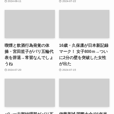
2024-08-11
2024-07-22
喫煙と飲酒行為発覚の体
16歳・久保凛が日本新記録
操・宮田笙子がパリ五輪代
マーク！ 女子800ｍ→つい
表を辞退→常習なんでしょ
に2分の壁を突破した女性
うね
が出た
2024-07-20
2024-07-15