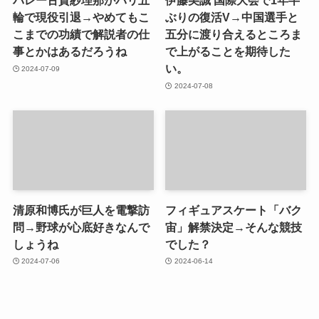
バレー古賀紗理那がパリ五
伊藤美誠 国際大会で1年半
輪で現役引退→やめてもこ
ぶりの復活V→中国選手と
こまでの功績で解説者の仕
五分に渡り合えるところま
事とかはあるだろうね
で上がることを期待した
い。
2024-07-09
2024-07-08
清原和博氏が巨人を電撃訪
フィギュアスケート「バク
問→野球が心底好きなんで
宙」解禁決定→そんな競技
しょうね
でした？
2024-07-06
2024-06-14