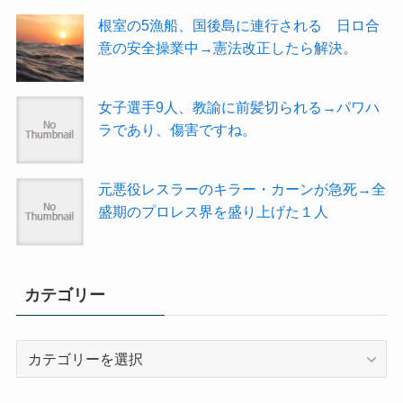
根室の5漁船、国後島に連行される 日ロ合
意の安全操業中→憲法改正したら解決。
女子選手9人、教諭に前髪切られる→パワハ
ラであり、傷害ですね。
元悪役レスラーのキラー・カーンが急死→全
盛期のプロレス界を盛り上げた１人
カテゴリー
カ
テ
ゴ