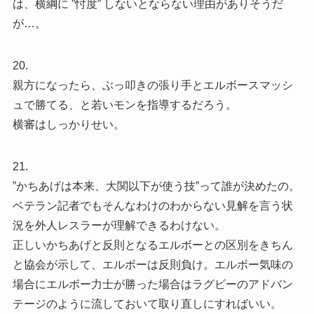
は、横綱に ”忖度” しないとならない理由がありそうだ
が…。
20.
親方になったら、ぶっ叩きの張り手とエルボースマッシ
ュで勝てる、と若いモンを指導するだろう。
横審はしっかりせい。
21.
”かちあげは本来、大関以下が使う技”って誰が決めたの。
ベテラン記者でもそんなわけのわからない見解を言う状
況を外人レスラーが理解できるわけない。
正しいかちあげと反則となるエルボーとの区別をきちん
と協会が示して、エルボーは反則負け。エルボー気味の
場合にエルボー力士が勝った場合はラグビーのアドバン
テージのように流しておいて取り直しにすればいい。