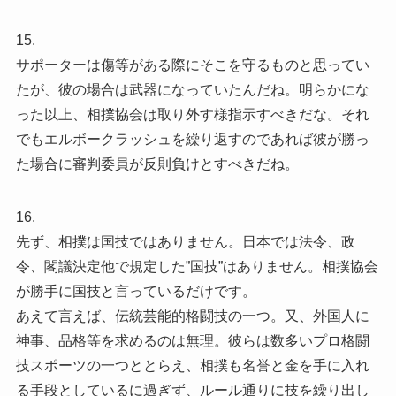
15.
サポーターは傷等がある際にそこを守るものと思ってい
たが、彼の場合は武器になっていたんだね。明らかにな
った以上、相撲協会は取り外す様指示すべきだな。それ
でもエルボークラッシュを繰り返すのであれば彼が勝っ
た場合に審判委員が反則負けとすべきだね。
16.
先ず、相撲は国技ではありません。日本では法令、政
令、閣議決定他で規定した”国技”はありません。相撲協会
が勝手に国技と言っているだけです。
あえて言えば、伝統芸能的格闘技の一つ。又、外国人に
神事、品格等を求めるのは無理。彼らは数多いプロ格闘
技スポーツの一つととらえ、相撲も名誉と金を手に入れ
る手段としているに過ぎず、ルール通りに技を繰り出し