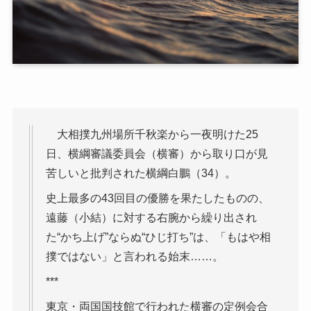
大相撲九州場所千秋楽から一夜明けた25
日、横綱審議委員会（横審）から取り口が見
苦しいと批判された横綱白鵬（34）。
史上最多の43回目の優勝を果たしたものの、
遠藤（小結）に対する右腕から繰り出され
た“かち上げ”ならぬ“ひじ打ち”は、「もはや相
撲ではない」と言われる始末……。
***
東京・両国国技館で行われた横審の定例会合