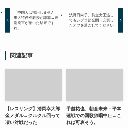
「中国人は採用しません」
渋野日向子、賞金女王逃し
東大特任准教授が謝罪→差
てもシブコ節全開→充実し
別発言が招いた結果です
たオフを過ごしてください
ね。
関連記事
【レスリング】清岡幸大郎
手越祐也、朝倉未来－平本
金メダル→クルクル回って
蓮戦での国歌独唱中止→こ
凄い対戦だった
れは可哀そう。