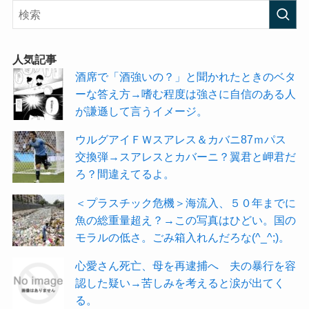
人気記事
酒席で「酒強いの？」と聞かれたときのベタ
ーな答え方→嗜む程度は強さに自信のある人
が謙遜して言うイメージ。
ウルグアイＦＷスアレス＆カバニ87ｍパス
交換弾→スアレスとカバーニ？翼君と岬君だ
ろ？間違えてるよ。
＜プラスチック危機＞海流入、５０年までに
魚の総重量超え？→この写真はひどい。国の
モラルの低さ。ごみ箱入れんだろな(^_^;)。
心愛さん死亡、母を再逮捕へ 夫の暴行を容
認した疑い→苦しみを考えると涙が出てく
る。