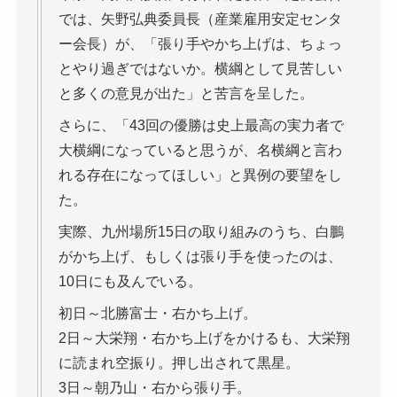
では、矢野弘典委員長（産業雇用安定センタ
ー会長）が、「張り手やかち上げは、ちょっ
とやり過ぎではないか。横綱として見苦しい
と多くの意見が出た」と苦言を呈した。
さらに、「43回の優勝は史上最高の実力者で
大横綱になっていると思うが、名横綱と言わ
れる存在になってほしい」と異例の要望をし
た。
実際、九州場所15日の取り組みのうち、白鵬
がかち上げ、もしくは張り手を使ったのは、
10日にも及んでいる。
初日～北勝富士・右かち上げ。
2日～大栄翔・右かち上げをかけるも、大栄翔
に読まれ空振り。押し出されて黒星。
3日～朝乃山・右から張り手。