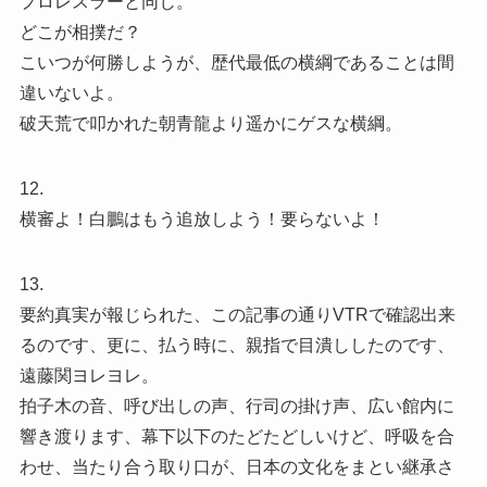
プロレスラーと同じ。
どこが相撲だ？
こいつが何勝しようが、歴代最低の横綱であることは間
違いないよ。
破天荒で叩かれた朝青龍より遥かにゲスな横綱。
12.
横審よ！白鵬はもう追放しよう！要らないよ！
13.
要約真実が報じられた、この記事の通りVTRで確認出来
るのです、更に、払う時に、親指で目潰ししたのです、
遠藤関ヨレヨレ。
拍子木の音、呼び出しの声、行司の掛け声、広い館内に
響き渡ります、幕下以下のたどたどしいけど、呼吸を合
わせ、当たり合う取り口が、日本の文化をまとい継承さ