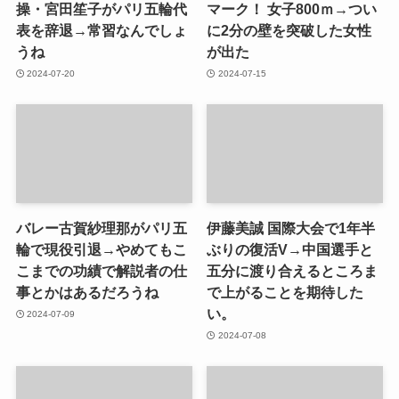
操・宮田笙子がパリ五輪代
マーク！ 女子800ｍ→つい
表を辞退→常習なんでしょ
に2分の壁を突破した女性
うね
が出た
2024-07-20
2024-07-15
バレー古賀紗理那がパリ五
伊藤美誠 国際大会で1年半
輪で現役引退→やめてもこ
ぶりの復活V→中国選手と
こまでの功績で解説者の仕
五分に渡り合えるところま
事とかはあるだろうね
で上がることを期待した
い。
2024-07-09
2024-07-08