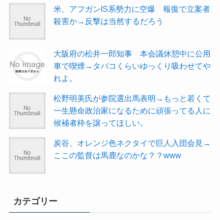
米、アフガンIS系勢力に空爆 報復で立案者
殺害か→反撃は当然するだろう
大阪府の松井一郎知事 本会議休憩中に公用
車で喫煙→タバコくらいゆっくり吸わせてや
れよ。
松野明美氏が参院選出馬表明→もっと若くて
一生懸命政治家になるために頑張ってる人に
候補者枠を譲ってほしい。
炭谷、オレンジ色ネクタイで巨人入団会見→
ここの監督は馬鹿なのかな？？www
カテゴリー