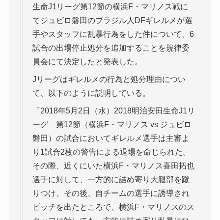
生命J1リーグ第12節の横浜F・マリノス戦に
てジュビロ磐田のブラジル人DFギレルメが選
手やスタッフに乱暴行為をした件について、6
試合の出場停止処分を追加することを規律委
員会にて決定したと発表した。
Jリーグはギレルメの行為と処分理由につい
て、以下のように説明している。
「2018年5月2日（水）2018明治安田生命J1リ
ーグ 第12節（横浜F・マリノス vs ジュビロ
磐田）の試合においてギレルメ選手は主審よ
り1試合2枚の警告による退場を命じられた。
その際、近くにいた横浜F・マリノス喜田拓也
選手に対して、一方的に詰め寄り大腿部を蹴
りつけ、その後、自チームの選手に誘導され
ピッチを出たところで、横浜F・マリノスのス