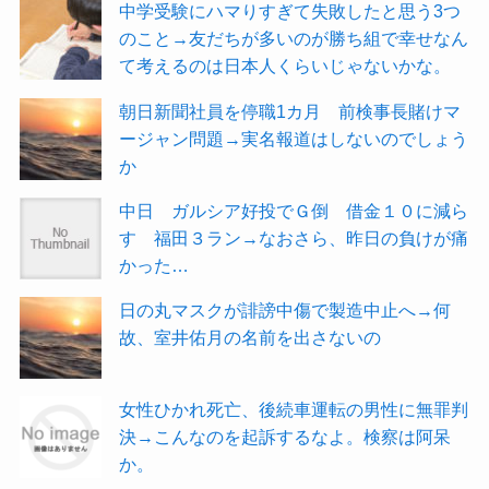
中学受験にハマりすぎて失敗したと思う3つ
のこと→友だちが多いのが勝ち組で幸せなん
て考えるのは日本人くらいじゃないかな。
朝日新聞社員を停職1カ月 前検事長賭けマ
ージャン問題→実名報道はしないのでしょう
か
中日 ガルシア好投でＧ倒 借金１０に減ら
す 福田３ラン→なおさら、昨日の負けが痛
かった…
日の丸マスクが誹謗中傷で製造中止へ→何
故、室井佑月の名前を出さないの
女性ひかれ死亡、後続車運転の男性に無罪判
決→こんなのを起訴するなよ。検察は阿呆
か。