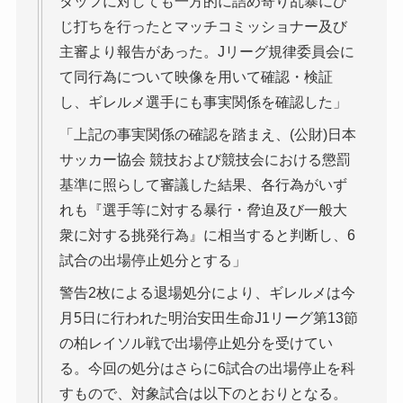
タッフに対しても一方的に詰め寄り乱暴にひ
じ打ちを行ったとマッチコミッショナー及び
主審より報告があった。Jリーグ規律委員会に
て同行為について映像を用いて確認・検証
し、ギレルメ選手にも事実関係を確認した」
「上記の事実関係の確認を踏まえ、(公財)日本
サッカー協会 競技および競技会における懲罰
基準に照らして審議した結果、各行為がいず
れも『選手等に対する暴行・脅迫及び一般大
衆に対する挑発行為』に相当すると判断し、6
試合の出場停止処分とする」
警告2枚による退場処分により、ギレルメは今
月5日に行われた明治安田生命J1リーグ第13節
の柏レイソル戦で出場停止処分を受けてい
る。今回の処分はさらに6試合の出場停止を科
すもので、対象試合は以下のとおりとなる。