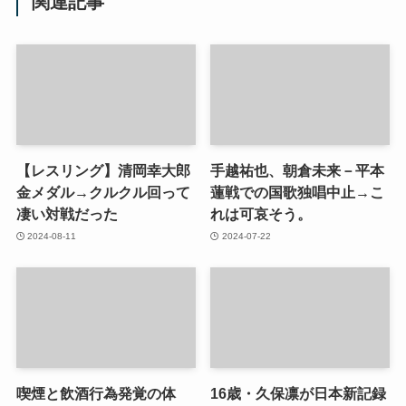
関連記事
【レスリング】清岡幸大郎
手越祐也、朝倉未来－平本
金メダル→クルクル回って
蓮戦での国歌独唱中止→こ
凄い対戦だった
れは可哀そう。
2024-08-11
2024-07-22
喫煙と飲酒行為発覚の体
16歳・久保凛が日本新記録