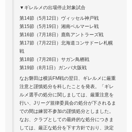
▼ギレルメの出場停止対象試合
第14節（5月12日）ヴィッセル神戸戦
第15節（5月19日）湘南ベルマーレ戦
第16節（7月18日）鹿島アントラーズ戦
第17節（7月22日）北海道コンサドーレ札幌
戦
第18節（7月28日）サガン鳥栖戦
第19節（8月1日）ガンバ大阪戦
なお磐田は横浜FM戦の翌日、ギレルメに厳重
注意と謹慎処分を科したことを発表。「ギレ
ルメ選手の処分に関しましては、厳重注意を
行い、Jリーグ規律委員会の処分が下されるま
での間は練習不参加の謹慎処分としました。
なお、クラブとしての最終的な処分につきま
しては、厳正な処分を下す方針でおり、決定