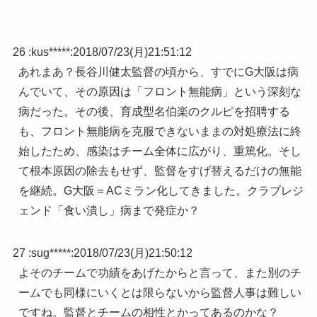
26 :
kus*****
:
2018/07/23(月)21:51:12
あれまあ？長谷川健太監督の頃から、すでにG大阪は病
んでいて、その原因は「フロント無能病」という深刻な
病だった。その後、育成型名伯楽のクルピを招聘する
も、フロント無能病を克服できないままの対処療法に終
始したため、感染はチーム全体に広がり、重篤化。そし
て根本原因の除去もせず、監督をすげ替えるだけの無能
を継続。G大阪＝ACミラン化してきました。クラブレジ
ェンド「食い潰し」病まで発症か？
27 :
sug*****
:
2018/07/23(月)21:50:12
よそのチームで功績をあげたからと言って、また別のチ
ームでも同様にいくとは限らないから監督人事は難しい
ですね。監督とチームの相性とかってあるのかな？