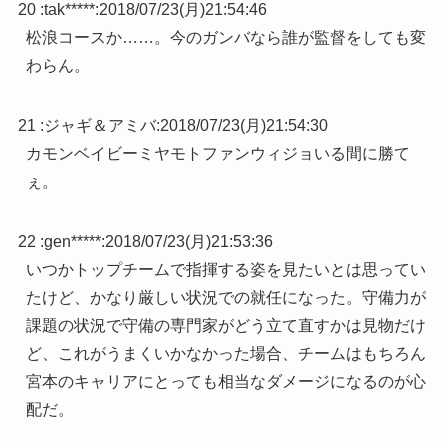
20 :
tak*****
:
2018/07/23(月)21:54:46
松浪コースか……。今のガンバなら誰が監督をしても変
わらん。
21 :
ジャギ＆アミバ
:
2018/07/23(月)21:54:30
カモンベイビーミヤモトファンウィジョいる間に勝て
ぇ。
22 :
gen*****
:
2018/07/23(月)21:53:36
いつかトップチームで指揮する姿を見たいとは思ってい
たけど、かなり厳しい状況での就任になった。守備力が
課題の状況で守備の専門家がどう立て直すかは見物だけ
ど、これがうまくいかなかった場合、チームはもちろん
宮本のキャリアにとっても相当なダメージになるのが心
配だ。