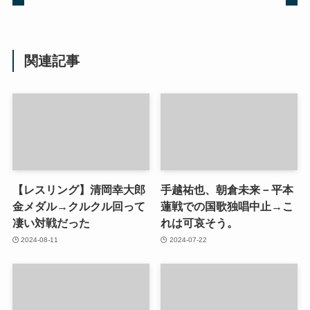
関連記事
【レスリング】清岡幸大郎
手越祐也、朝倉未来－平本
金メダル→クルクル回って
蓮戦での国歌独唱中止→こ
凄い対戦だった
れは可哀そう。
2024-08-11
2024-07-22