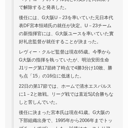
で解除すると発表した。
後任には、G大阪U－23を率いていた元日本代
表DF宮本恒靖氏の就任が決定。U－23チーム
の新指揮官には、G大阪ユースを率いていた實
好礼忠監督が就任することが決まった。
レヴィー・クルピ監督は現在65歳。今季から
G大阪の指揮を執っていたが、明治安田生命
J1リーグ第17節終了時点で4勝3分け10敗、勝
ち点「15」の16位に低迷した。
22日の第17節では、ホームで清水エスパルス
に1－2と敗戦。リーグ戦では直近5試合勝ちな
しと苦しんでいた。
後任に決まった宮本氏は現在41歳。G大阪の
下部組織出身で、1995年から2006年までトッ