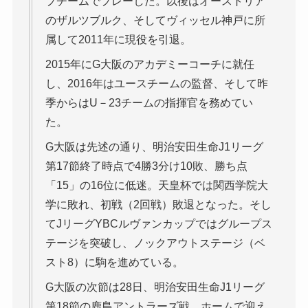
プチームでプレーした。以後はオーストリア
のザルツブルク、そしてヴィッセル神戸に所
属して2011年に現役を引退。
2015年にG大阪のアカデミーコーチに就任
し、2016年はユースチームの監督、そして昨
季からはU－23チームの指揮官を務めてい
た。
G大阪は先述の通り、明治安田生命J1リーグ
第17節終了時点で4勝3分け10敗、勝ち点
「15」の16位に低迷。天皇杯では関西学院大
学に敗れ、初戦（2回戦）敗退となった。そし
てJリーグYBCルヴァンカップではグループス
テージを突破し、ノックアウトステージ（ベ
スト8）に駒を進めている。
G大阪の次節は28日、明治安田生命J1リーグ
第18節の鹿島アントラーズ戦。ホームで迎え