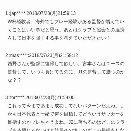
1 :
jap*****
:
2018/07/23(月)21:59:13
W杯経験者、海外でもプレー経験がある監督が増えてい
くことはいい事だと思う。あとはクラブと協会との連携
をして日本を強くする事を考えていただきたい！
2 :
mas*****
:
2018/07/23(月)21:59:12
西野さんが監督に復帰して欲しい。宮本さんはユースの
監督して、いつも負けてるのに、J1の監督して勝つのか
な？？
3 :
for*****
:
2018/07/23(月)21:59:00
これって今まであまり成功してないパターンだよね。し
かも日本代表と一緒で何を目指してどういうサッカーを
目指すのかブレちゃうよね。J2に落ちるのはどこのクラ
ブも本望じゃないけど結局その場しのぎじゃ長続きしな