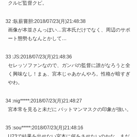
クルピ監督クピ。
32 :
臥薪嘗胆
:
2018/07/23(月)21:48:38
画像が本並さんっぽい…宮本氏だけでなく、周辺のサポ
ート態勢もなんとかして…
33 :
JS
:
2018/07/23(月)21:48:36
セレッソファンなので、ガンバの監督に誰がなろうと全
く興味なし！まぁ、宮本じゃあかんやろ。性格が暗すぎ
やわ。
34 :
nig*****
:
2018/07/23(月)21:48:27
宮本常を見ると未だに バットマンマスクの印象が強い。
35 :
sou*****
:
2018/07/23(月)21:48:16
U23で結果を出せない宮本に何をさせたいのかな。まだ