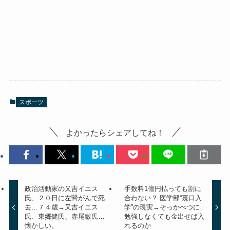
スポーツ
よかったらシェアしてね！
政治活動家の又吉イエス
手数料1億円払っても割に
氏、２０日に左腎がんで死
合わない？ 医学部“裏口入
去…７４歳→又吉イエス
学”の現実→そっかべつに
氏、東郷健氏、赤尾敏氏…
勉強しなくても金出せば入
懐かしい。
れるのか