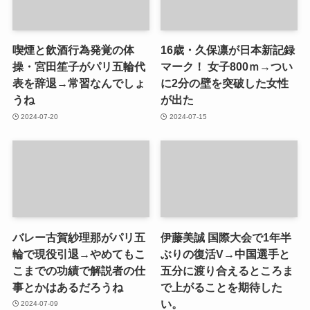
喫煙と飲酒行為発覚の体
16歳・久保凛が日本新記録
操・宮田笙子がパリ五輪代
マーク！ 女子800ｍ→つい
表を辞退→常習なんでしょ
に2分の壁を突破した女性
うね
が出た
2024-07-20
2024-07-15
バレー古賀紗理那がパリ五
伊藤美誠 国際大会で1年半
輪で現役引退→やめてもこ
ぶりの復活V→中国選手と
こまでの功績で解説者の仕
五分に渡り合えるところま
事とかはあるだろうね
で上がることを期待した
い。
2024-07-09