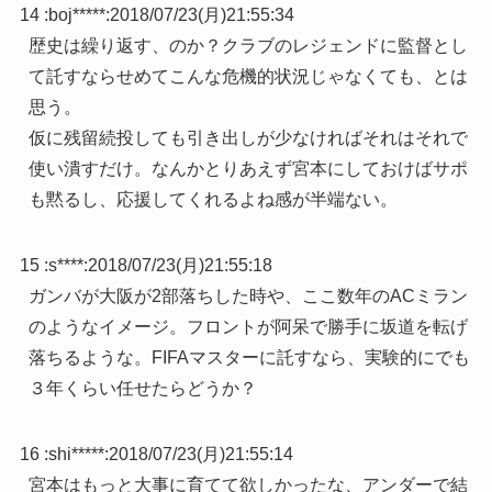
14 :
boj*****
:
2018/07/23(月)21:55:34
歴史は繰り返す、のか？クラブのレジェンドに監督とし
て託すならせめてこんな危機的状況じゃなくても、とは
思う。
仮に残留続投しても引き出しが少なければそれはそれで
使い潰すだけ。なんかとりあえず宮本にしておけばサポ
も黙るし、応援してくれるよね感が半端ない。
15 :
s****
:
2018/07/23(月)21:55:18
ガンバが大阪が2部落ちした時や、ここ数年のACミラン
のようなイメージ。フロントが阿呆で勝手に坂道を転げ
落ちるような。FIFAマスターに託すなら、実験的にでも
３年くらい任せたらどうか？
16 :
shi*****
:
2018/07/23(月)21:55:14
宮本はもっと大事に育てて欲しかったな、アンダーで結