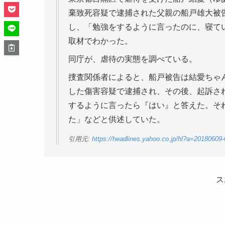
棄致死容疑で逮捕された父親の船戸雄大被
し、「勉強をするように言ったのに、寝て
取材でわかった。
同庁が、虐待の実態を調べている。
捜査関係者によると、船戸被告は結愛ちゃ
した傷害容疑で逮捕され、その後、起訴さ
するように言ったら『はい』と答えた。そ
た」などと供述していた。
引用元:
https://headlines.yahoo.co.jp/hl?a=2018060
ス