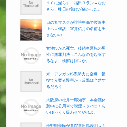
１０に減らす 福田３ラン→なお
さら、昨日の負けが痛かった…
日の丸マスクが誹謗中傷で製造中
止へ→何故、室井佑月の名前を出
さないの
女性ひかれ死亡、後続車運転の男
性に無罪判決→こんなのを起訴す
るなよ。検察は阿呆か。
米、アフガンIS系勢力に空爆 報
復で立案者殺害か→反撃は当然す
るだろう
大阪府の松井一郎知事 本会議休
憩中に公用車で喫煙→タバコくら
いゆっくり吸わせてやれよ。
松野明美氏が参院選出馬表明→も