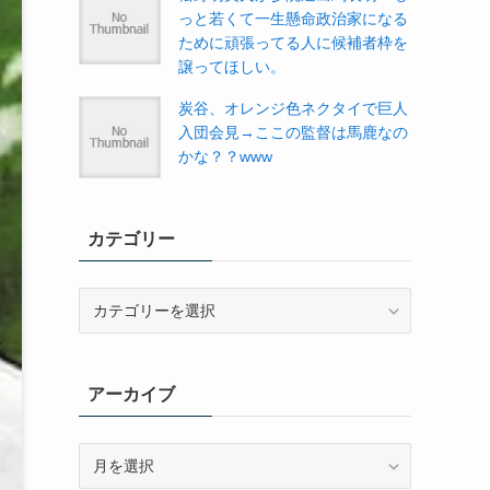
っと若くて一生懸命政治家になる
ために頑張ってる人に候補者枠を
譲ってほしい。
炭谷、オレンジ色ネクタイで巨人
入団会見→ここの監督は馬鹿なの
かな？？www
カテゴリー
カ
テ
ゴ
リ
アーカイブ
ー
ア
ー