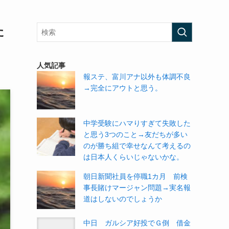
た
人気記事
報ステ、富川アナ以外も体調不良
→完全にアウトと思う。
中学受験にハマりすぎて失敗した
と思う3つのこと→友だちが多い
のが勝ち組で幸せなんて考えるの
は日本人くらいじゃないかな。
朝日新聞社員を停職1カ月 前検
事長賭けマージャン問題→実名報
道はしないのでしょうか
中日 ガルシア好投でＧ倒 借金