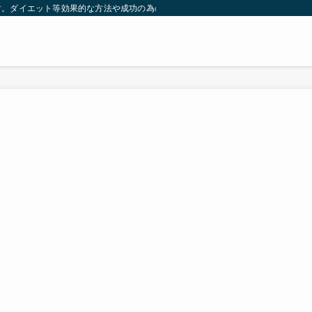
す。ダイエット等効果的な方法や成功の為の秘訣等。太ったり悩んでいる方々が簡