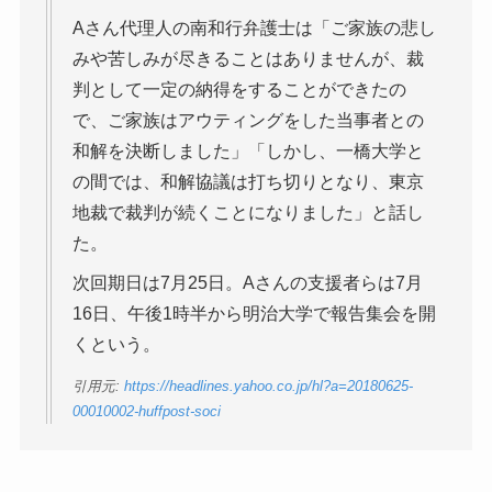
Aさん代理人の南和行弁護士は「ご家族の悲し
みや苦しみが尽きることはありませんが、裁
判として一定の納得をすることができたの
で、ご家族はアウティングをした当事者との
和解を決断しました」「しかし、一橋大学と
の間では、和解協議は打ち切りとなり、東京
地裁で裁判が続くことになりました」と話し
た。
次回期日は7月25日。Aさんの支援者らは7月
16日、午後1時半から明治大学で報告集会を開
くという。
引用元:
https://headlines.yahoo.co.jp/hl?a=20180625-
00010002-huffpost-soci