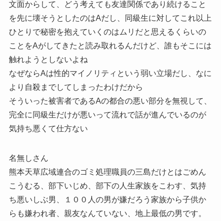
文面からして、どう考えても友達関係であり続けること
を先に壊そうとしたのはAだし、同級生に対してこれ以上
ひとりで秘密を抱えていくのはムリだと思えるくらいの
ことをAがしてきたと読み取れるんだけど、誰もそこには
触れようとしないよね
なぜならAは性的マイノリティという弱い立場だし、なに
より自殺までしてしまったわけだから
そういった被害者であるAの都合の悪い部分を無視して、
完全に同級生だけが悪いって流れで話が進んでいるのが
気持ち悪くて仕方ない
名無しさん
熊本天草広域連合のゴミ処理職員の三島だけとはごめん
こうむる、部下いじめ、部下の人生家族をこわす、気持
ち悪いしぶ男、１００人の男が嫌だろう家族から子供か
らも嫌われ者、親友なんていない、地上最低の男です。