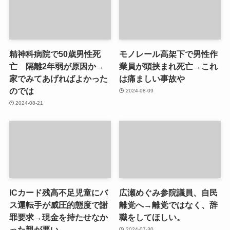
精神科病院で50歳男性死
モノレール高架下で男性作
亡 隔離2年弱が原因か→
業員が頭挟まれ死亡→これ
家でみてあげればよかった
は痛ましい事故や
のでは
2024-08-09
2024-08-21
ICカード残高不足児童にバ
広瀬めぐみ参院議員、自民
ス運転手が威圧的態度で謝
離党へ→離党ではなく、辞
罪要求→現金を持たせなか
職をしてほしい。
った親が悪い。
2024-07-30