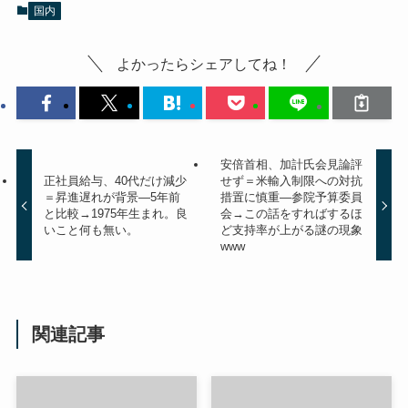
国内
よかったらシェアしてね！
安倍首相、加計氏会見論評
正社員給与、40代だけ減少
せず＝米輸入制限への対抗
＝昇進遅れが背景―5年前
措置に慎重―参院予算委員
と比較→1975年生まれ。良
会→この話をすればするほ
いこと何も無い。
ど支持率が上がる謎の現象
www
関連記事