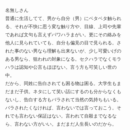
名無しさん
普通に生活してて、男から自分（男）にベタベタ触られ
る、それが不快に思う変な触り方や、目線、上司や先輩
であれば文句も言えずパワハラまがい。更にその絡みを
他人に見られていても、自分も偏見の目で見られる。さ
れた事のない男なら理解も出来ないが、少し可愛いげの
ある男なら、狙われの対象になる。セクハラでなくモラ
ハラは認知や公言もほぼない。言う方も可笑しい世の
中。
だから、同姓に告白されても困る物は困る。大学生もま
だまだ子供。ネタにして笑い話にするのも分からなくも
ないし、告白する方もバラされて当然の気持ちもいる。
バラされたくなければ、言わないでは言っておこう。そ
れでも言わない保証はない。言われて自殺までなるな
ら、言わない方がいい。まだまだ人生長いのだから。