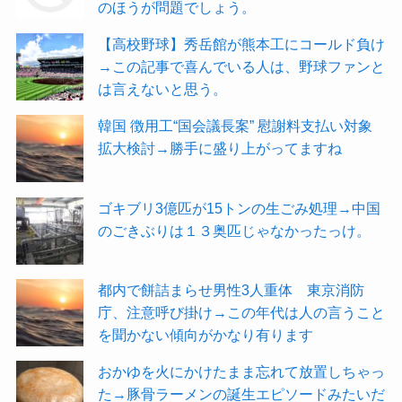
のほうが問題でしょう。
【高校野球】秀岳館が熊本工にコールド負け
→この記事で喜んでいる人は、野球ファンと
は言えないと思う。
韓国 徴用工“国会議長案” 慰謝料支払い対象
拡大検討→勝手に盛り上がってますね
ゴキブリ3億匹が15トンの生ごみ処理→中国
のごきぶりは１３奥匹じゃなかったっけ。
都内で餅詰まらせ男性3人重体 東京消防
庁、注意呼び掛け→この年代は人の言うこと
を聞かない傾向がかなり有ります
おかゆを火にかけたまま忘れて放置しちゃっ
た→豚骨ラーメンの誕生エピソードみたいだ