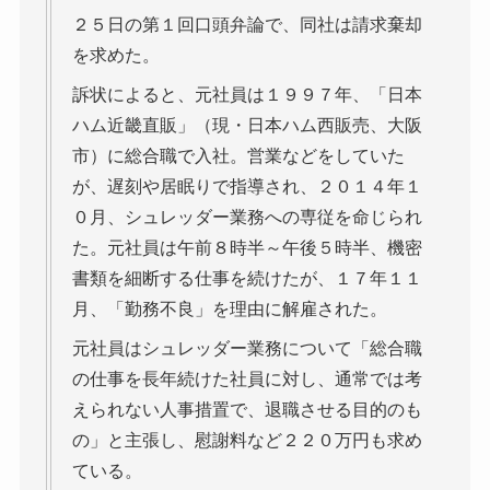
２５日の第１回口頭弁論で、同社は請求棄却
を求めた。
訴状によると、元社員は１９９７年、「日本
ハム近畿直販」（現・日本ハム西販売、大阪
市）に総合職で入社。営業などをしていた
が、遅刻や居眠りで指導され、２０１４年１
０月、シュレッダー業務への専従を命じられ
た。元社員は午前８時半～午後５時半、機密
書類を細断する仕事を続けたが、１７年１１
月、「勤務不良」を理由に解雇された。
元社員はシュレッダー業務について「総合職
の仕事を長年続けた社員に対し、通常では考
えられない人事措置で、退職させる目的のも
の」と主張し、慰謝料など２２０万円も求め
ている。