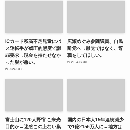
ICカード残高不足児童にバ
広瀬めぐみ参院議員、自民
ス運転手が威圧的態度で謝
離党へ→離党ではなく、辞
罪要求→現金を持たせなか
職をしてほしい。
った親が悪い。
2024-07-30
2024-08-02
富士山に120人野宿 ご来光
国内の日本人15年連続減少
目的か→迷惑この上ない集
で1億2156万人に→地方は