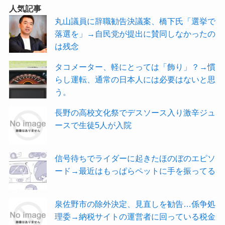
人気記事
丸山議員に辞職勧告決議案、橋下氏「選挙で
落選を」→自民党が提出に賛同しなかったの
は残念
タコメーター、軽にとっては「飾り」？→慣
らし運転、通常の日本人には必要はないと思
う。
長野の高校文化祭でデスソース入り激辛ジュ
ースで生徒5人が入院
信号待ちでライダーに起きたほのぼのエピソ
ード→最近はもっぱらペットに手を振ってる
泉佐野市の除外決定、見直しを勧告…係争処
理委→納税サイトの運営者に回っている税金