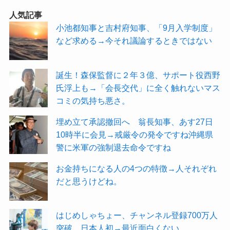
人気記事
小池都知事と吉村府知事、「9月入学制度」
など求める→今それ議論するときではない
誕生！森保監督に２年３億、サポート役西野
氏浮上も→「会長交代」に全く触れないマス
コミの気持ち悪さ。
埋め立て承認撤回へ 翁長知事、あす27日
10時半に会見→戒厳令の発令ですね沖縄県
警に米軍の強制退去命令ですね
お金持ちになる人の4つの特徴→人それぞれ
だと思うけどね。
はじめしゃちょー、チャンネル登録700万人
突破。日本人初→最近面白くない