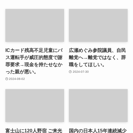
ICカード残高不足児童にバ
広瀬めぐみ参院議員、自民
ス運転手が威圧的態度で謝
離党へ→離党ではなく、辞
罪要求→現金を持たせなか
職をしてほしい。
った親が悪い。
2024-07-30
2024-08-02
富士山に120人野宿 ご来光
国内の日本人15年連続減少