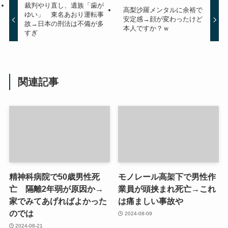
裁判やり直し、遺族「歯が
高梨沙羅メンタルに余裕で
ゆい」 東名あおり運転事
安定感→顔が変わったけど
故→日本の刑法は不備が多
本人ですか？ｗ
すぎ
関連記事
精神科病院で50歳男性死
モノレール高架下で男性作
亡 隔離2年弱が原因か→
業員が頭挟まれ死亡→これ
家でみてあげればよかった
は痛ましい事故や
のでは
2024-08-09
2024-08-21