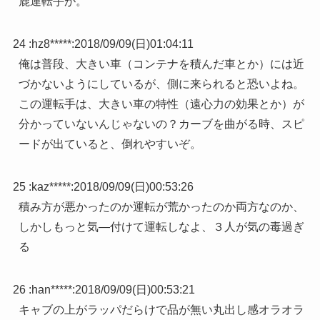
鹿運転手が。
24 :
hz8*****
:
2018/09/09(日)01:04:11
俺は普段、大きい車（コンテナを積んだ車とか）には近
づかないようにしているが、側に来られると恐いよね。
この運転手は、大きい車の特性（遠心力の効果とか）が
分かっていないんじゃないの？カーブを曲がる時、スピ
ードが出ていると、倒れやすいぞ。
25 :
kaz*****
:
2018/09/09(日)00:53:26
積み方が悪かったのか運転が荒かったのか両方なのか、
しかしもっと気―付けて運転しなよ、３人が気の毒過ぎ
る
26 :
han*****
:
2018/09/09(日)00:53:21
キャブの上がラッパだらけで品が無い丸出し感オラオラ