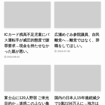
ICカード残高不足児童にバ
広瀬めぐみ参院議員、自民
ス運転手が威圧的態度で謝
離党へ→離党ではなく、辞
罪要求→現金を持たせなか
職をしてほしい。
った親が悪い。
2024-07-30
2024-08-02
富士山に120人野宿 ご来光
国内の日本人15年連続減少
目的か→迷惑この上ない集
で1億2156万人に→地方は