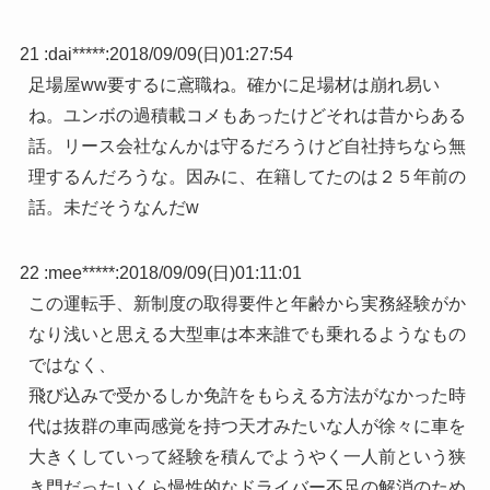
21 :
dai*****
:
2018/09/09(日)01:27:54
足場屋ww要するに鳶職ね。確かに足場材は崩れ易い
ね。ユンボの過積載コメもあったけどそれは昔からある
話。リース会社なんかは守るだろうけど自社持ちなら無
理するんだろうな。因みに、在籍してたのは２５年前の
話。未だそうなんだw
22 :
mee*****
:
2018/09/09(日)01:11:01
この運転手、新制度の取得要件と年齢から実務経験がか
なり浅いと思える大型車は本来誰でも乗れるようなもの
ではなく、
飛び込みで受かるしか免許をもらえる方法がなかった時
代は抜群の車両感覚を持つ天才みたいな人が徐々に車を
大きくしていって経験を積んでようやく一人前という狭
き門だったいくら慢性的なドライバー不足の解消のため