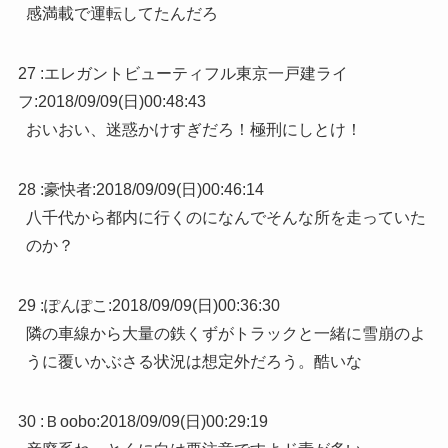
感満載で運転してたんだろ
27 :
エレガントビューティフル東京一戸建ライ
フ
:
2018/09/09(日)00:48:43
おいおい、迷惑かけすぎだろ！極刑にしとけ！
28 :
豪快者
:
2018/09/09(日)00:46:14
八千代から都内に行くのになんでそんな所を走っていた
のか？
29 :
ぽんぽこ
:
2018/09/09(日)00:36:30
隣の車線から大量の鉄くずがトラックと一緒に雪崩のよ
うに覆いかぶさる状況は想定外だろう。酷いな
30 :
Ｂoobo
:
2018/09/09(日)00:29:19