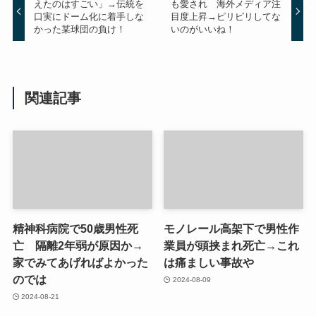
えたのはすごい」→伝統を
も愛され 海外メディア注
口実にドーム化に着手しな
目度上昇→ピリピリしてな
かった某球団の負け！
いのがいいね！
関連記事
精神科病院で50歳男性死
モノレール高架下で男性作
亡 隔離2年弱が原因か→
業員が頭挟まれ死亡→これ
家でみてあげればよかった
は痛ましい事故や
のでは
2024-08-09
2024-08-21