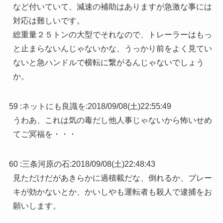
など付いていて、減速の補助はありますが急激な事には
対応は難しいです。
総重量２５トンの大型でそれなので、トレーラーはもっ
と止まらないんじゃないかな、うっかり前をよく見てい
ないと急ハンドルで横転に繋がるんじゃないでしょう
か。
59 :
ネットにも良識を
:
2018/09/08(土)22:55:49
うわあ、これは気の毒だし他人事じゃないから怖いせめ
てご冥福を・・・
60 :
三条河原の石
:
2018/09/08(土)22:48:43
見ただけだがあきらかに過積載だな、倒れるか、ブレー
キが効かないとか、かいしやも運転者も殺人で逮捕をお
願いします。