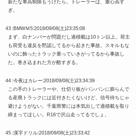
新たな車高制限もうけたら。トレーラーは、重心高す
ぎ。
43 :
BMWＭ5
:
2018/09/08(土)23:35:08
まず、白ナンバーが問題だし過積載は10トン以上。荷主
も荷受も違反を黙認してるから起きた事故。スキルもな
いのに飾ったトラック乗っていきがってるから事故し
た。巻き込まれた方が酷すぎる。
44 :
今夜はカレー
:
2018/09/08(土)23:34:39
この手のトレーラーや、仕切り板がパンパンに膨らんで
る産廃トラックには近付きたくないけど、信号待ちじゃ
避けようがない。千葉県警には本気出して過積載を取り
締まってほしい。R16で沢山走ってるでしょ。
45 :
漢字ドリル
:
2018/09/08(土)23:33:42