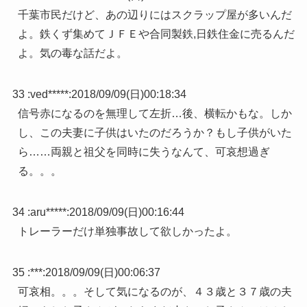
千葉市民だけど、あの辺りにはスクラップ屋が多いんだ
よ。鉄くず集めてＪＦＥや合同製鉄,日鉄住金に売るんだ
よ。気の毒な話だよ。
33 :
ved*****
:
2018/09/09(日)00:18:34
信号赤になるのを無理して左折…後、横転かもな。しか
し、この夫妻に子供はいたのだろうか？もし子供がいた
ら……両親と祖父を同時に失うなんて、可哀想過ぎ
る。。。
34 :
aru*****
:
2018/09/09(日)00:16:44
トレーラーだけ単独事故して欲しかったよ。
35 :
***
:
2018/09/09(日)00:06:37
可哀相。。。そして気になるのが、４３歳と３７歳の夫