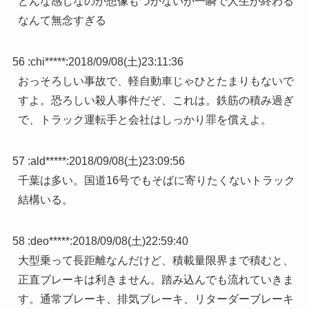
どんな感じなのか想像もつかないが一瞬で人生が終わる
なんて無念すぎる
56 :
chi*****
:
2018/09/08(土)23:11:36
おっそろしい事故で、軽自動車じゃひとたまりもないで
すよ。恐ろしい殺人事件だぞ、これは。鉄筋の積み過ぎ
で、トラック運転手と会社はしっかり罪を償えよ。
57 :
ald*****
:
2018/09/08(土)23:09:56
千葉は多い。国道16号でもそばに寄りたくないトラック
結構いる。
58 :
deo*****
:
2018/09/08(土)22:59:40
大型乗って長距離なんだけど、積載量限界まで積むと、
正直ブレーキは利きません。踏み込んでも流れていきま
す。通常ブレーキ、排気ブレーキ、リターダーブレーキ