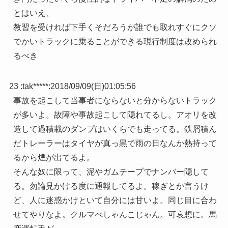
とはいえ、
教習を受ければ下手くそだろうが誰でも取れすぐにクソ
でかいトラックに乗ることができる現行制度は改められ
るべき
23 :
tak*****
:
2018/09/09(日)01:05:56
事故を起こして当事者にならないと分からないトラック
が多いよ。故障や事故起こして隠れてるし。アオリを改
造して過積載のダンプはいくらでも走ってる。鉄屑積ん
だトレーラーはタイヤが真っ黒で雨の日なんか熱持って
るから煙が出てるよ。
そんな奴に限って、泥やガムテープでナンバー隠して
る。勿論見かける度に通報してるよ。稼ぎとか言うけ
ど、人に迷惑かけといて自分には甘いよ。同じ目に合わ
せてやりなよ。クルマぺしゃんこじゃん。可哀想に。馬