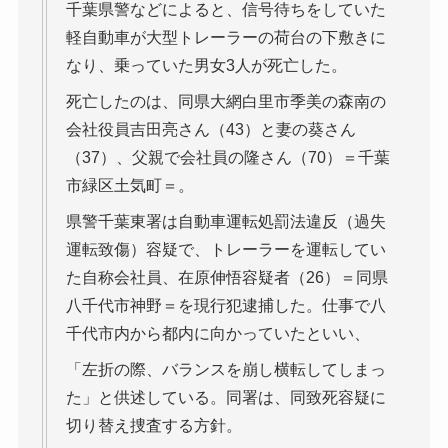
千葉県警などによると、信号待ちをしていた
軽自動車が大型トレーラーの荷台の下敷きに
なり、乗っていた男女3人が死亡した。
死亡したのは、同県大網白里市季美の森南の
会社役員吉田亮さん（43）と妻の葵さん
（37）、父親で会社員の隆さん（70）＝千葉
市緑区土気町＝。
県警千葉東署は自動車運転処罰法違反（過失
運転致傷）容疑で、トレーラーを運転してい
た自称会社員、在原伸悟容疑者（26）＝同県
八千代市神野＝を現行犯逮捕した。仕事で八
千代市内から都内に向かっていたといい、
「左折の際、バランスを崩し横転してしまっ
た」と供述している。同署は、同致死容疑に
切り替え捜査する方針。