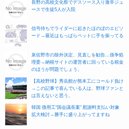
長野の高校文化祭でデスソース入り激辛ジュ
ースで生徒5人が入院
信号待ちでライダーに起きたほのぼのエピソ
ード→最近はもっぱらペットに手を振ってる
泉佐野市の除外決定、見直しを勧告…係争処
理委→納税サイトの運営者に回っている税金
のほうが問題でしょう。
【高校野球】秀岳館が熊本工にコールド負け
→この記事で喜んでいる人は、野球ファンと
は言えないと思う。
韓国 徴用工“国会議長案” 慰謝料支払い対象
拡大検討→勝手に盛り上がってますね