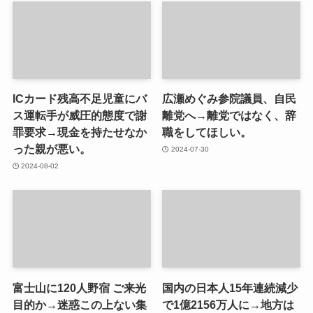
ICカード残高不足児童にバ
広瀬めぐみ参院議員、自民
ス運転手が威圧的態度で謝
離党へ→離党ではなく、辞
罪要求→現金を持たせなか
職をしてほしい。
った親が悪い。
2024-07-30
2024-08-02
富士山に120人野宿 ご来光
国内の日本人15年連続減少
目的か→迷惑この上ない集
で1億2156万人に→地方は