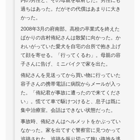
内の男性と、その母親を取材した。男性にも
過ちはあった。だがその代償はあまりに大き
かった。
2008年3月の府南部。高校の卒業式を終えた
ばかりの吉村侑紀さんは散髪に向かった。か
わいがっていた愛犬を自宅の台所で抱き上げ
て顔を寄せる。「行ってくるわ」。母親の容
子さんに告げ、ミニバイクで家を出た。
侑紀さんを見送ってから買い物に行っていた
容子さんの携帯電話に病院からメールが入っ
た。「侑紀君が事故に遭ったので来てくださ
い」。慌てて車で駆けつけると、息子は既に
集中治療室。会話はできない状態だった。
事故時、侑紀さんはヘルメットをかぶってい
なかった。家を出てすぐ警察官に見つかって
追跡された。追跡を振り切って狭い路地を逃