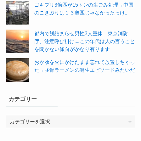
ゴキブリ3億匹が15トンの生ごみ処理→中国
のごきぶりは１３奥匹じゃなかったっけ。
都内で餅詰まらせ男性3人重体 東京消防
庁、注意呼び掛け→この年代は人の言うこと
を聞かない傾向がかなり有ります
おかゆを火にかけたまま忘れて放置しちゃっ
た→豚骨ラーメンの誕生エピソードみたいだ
カテゴリー
カ
テ
ゴ