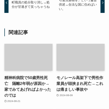
ら違法薬物を」という趣旨
町職員の処分取り消し→処
供述→合法な国に住めばい
分が甘過ぎて笑っちゃうね
い。
関連記事
精神科病院で50歳男性死
モノレール高架下で男性作
亡 隔離2年弱が原因か→
業員が頭挟まれ死亡→これ
家でみてあげればよかった
は痛ましい事故や
のでは
2024-08-09
2024-08-21