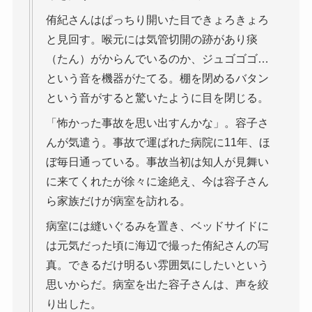
侑紀さんはぱっちり開いた目できょろきょろ
と見回す。喉元には気管切開の跡があり痰
（たん）がからんでいるのか、ジュゴゴゴ…
という音を機器がたてる。棚を閉めるバタン
という音がすると驚いたように目を閉じる。
「怖かった事故を思い出すんかな」。容子さ
んが気遣う。事故で運ばれた病院に11年、ほ
ぼ毎日通っている。事故当初は知人が見舞い
に来てくれたが徐々に途絶え、今は容子さん
ら家族だけが病室を訪れる。
病室には縫いぐるみを置き、ベッドサイドに
は元気だった頃に海辺で撮った侑紀さんの写
真。できるだけ明るい雰囲気にしたいという
思いからだ。病室を出た容子さんは、声を絞
り出した。