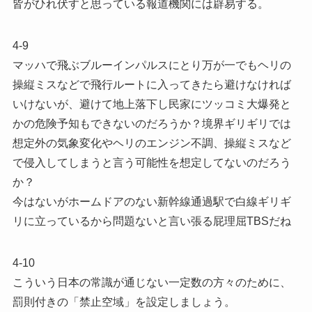
皆がひれ伏すと思っている報道機関には辟易する。
4-9
マッハで飛ぶブルーインパルスにとり万が一でもヘリの
操縦ミスなどで飛行ルートに入ってきたら避けなければ
いけないが、避けて地上落下し民家にツッコミ大爆発と
かの危険予知もできないのだろうか？境界ギリギリでは
想定外の気象変化やヘリのエンジン不調、操縦ミスなど
で侵入してしまうと言う可能性を想定してないのだろう
か？
今はないがホームドアのない新幹線通過駅で白線ギリギ
リに立っているから問題ないと言い張る屁理屈TBSだね
4-10
こういう日本の常識が通じない一定数の方々のために、
罰則付きの「禁止空域」を設定しましょう。