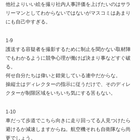
他社よりいい絵を撮り社内人事評価を上げたいのはサラ
リーマンとしてわからないではないがマスコミはあまり
にも自己中すぎる。
1-9
護送する容疑者を撮影するために制止を聞かない取材陣
でもわかるように競争心理が働けば決まり事などすぐ破
る。
何せ自分たちは偉いと錯覚している連中だからな。
操縦士はディレクターの指示に従うだけで、そのディレ
クターが制限区域をいちいち気にする筈もない。
1-10
車だって歩道でこちら向きに走り回ってる人見つけたら
避けるか減速しますからね。航空機それも自衛隊なら尚
更でしょう。