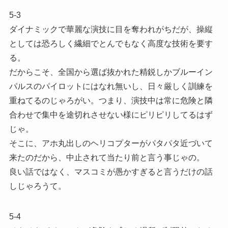
5-3
ダイナミックで華麗な演技に目を奪われがちだが、操縦
としては恐ろしく繊細でとんでもなく高度な技術を要す
る。
だからこそ、全国から選ば抜かれた精鋭しかブルーイン
パルスのパイロットにはなれ無いし、日々厳しく訓練を
重ねてるのじゃろがい。つまり、演技中は常に危険と隣
合わせで集中を途切れさせない様にピリピリしてるはず
じゃ。
そこに、アホ丸出しのヘリコプターがパタパタ近づいて
来たのだから、中止されて当たり前と言う事じゃの。
良い話ではなく、マスコミが愚かすぎると言うだけの話
しじゃろうて。
5-4