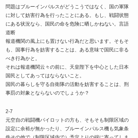
問題はブルーインパルスがどうこうではなく、国の軍隊
に対して妨害行為を行ったことにある。もし、戦闘状態
にある状況なら、国民の命を危険に晒しかねない。言語
道断
報道機関の風上にも置けない行為だと思います。そもそ
も、国事行為を妨害することは、ある意味で国民に非る
べき行為かと。
それは報道機関云々の前に、天皇陛下を中心とした日本
国民としてあってはならないこと。
国民の暮らしを守る自衛隊の活動を妨害することは、刑
事罰の対象とならないのでしょうか？
2-7
元空自の戦闘機パイロットの方も、そもそも制限区域の
設定に余裕が無かったり、ブルーインパルス機も気象条
件その他で（制限区域内で）予定よりの端に寄ってしま