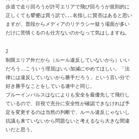
歩道で走り回ろうが許可エリアで飛び回ろうが規則的に
正しくても顰蹙は買う訳で､､､名指しに賛否はあると思い
ますが、普段からメディアのリテラシー疑う場面が多い
だけに苦情くるのも仕方ないのかなって気はしますね。
2
制限エリア外だから（ルール違反していないから）いい
だろう…こういう理屈はいい加減にやめてほしい。「法
律には違反していないから勝手だろう」という言い分で
好き勝手なことをしている連中と同じ。
ブルーインパルスはなによりも安全を最優先して飛行し
ているので、目視で充分に安全性が確認できなければ予
定を変更するのは当然の判断で、ルール違反じゃないし
抗議も来ていないから問題ないと考えるなら大きな間違
いだと思う。