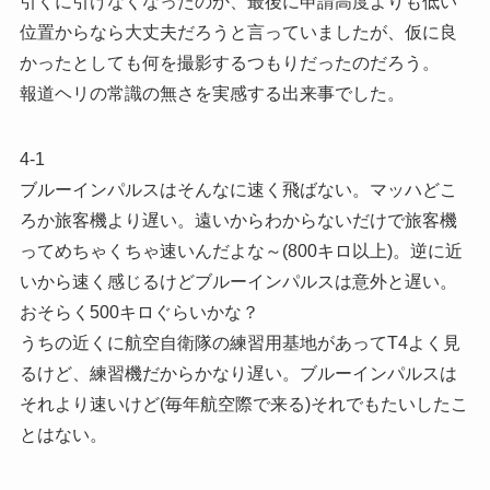
引くに引けなくなったのか、最後に申請高度よりも低い
位置からなら大丈夫だろうと言っていましたが、仮に良
かったとしても何を撮影するつもりだったのだろう。
報道ヘリの常識の無さを実感する出来事でした。
4-1
ブルーインパルスはそんなに速く飛ばない。マッハどこ
ろか旅客機より遅い。遠いからわからないだけで旅客機
ってめちゃくちゃ速いんだよな～(800キロ以上)。逆に近
いから速く感じるけどブルーインパルスは意外と遅い。
おそらく500キロぐらいかな？
うちの近くに航空自衛隊の練習用基地があってT4よく見
るけど、練習機だからかなり遅い。ブルーインパルスは
それより速いけど(毎年航空際で来る)それでもたいしたこ
とはない。