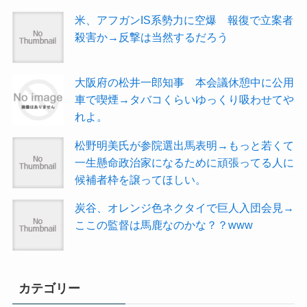
米、アフガンIS系勢力に空爆 報復で立案者
殺害か→反撃は当然するだろう
大阪府の松井一郎知事 本会議休憩中に公用
車で喫煙→タバコくらいゆっくり吸わせてや
れよ。
松野明美氏が参院選出馬表明→もっと若くて
一生懸命政治家になるために頑張ってる人に
候補者枠を譲ってほしい。
炭谷、オレンジ色ネクタイで巨人入団会見→
ここの監督は馬鹿なのかな？？www
カテゴリー