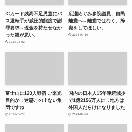
ICカード残高不足児童にバ
広瀬めぐみ参院議員、自民
ス運転手が威圧的態度で謝
離党へ→離党ではなく、辞
罪要求→現金を持たせなか
職をしてほしい。
った親が悪い。
2024-07-30
2024-08-02
富士山に120人野宿 ご来光
国内の日本人15年連続減少
目的か→迷惑この上ない集
で1億2156万人に→地方は
団ですね
外国人だらけになりました
2024-07-27
2024-07-24