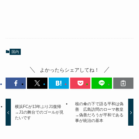
国内
よかったらシェアしてね！
核の傘の下で語る平和は偽
横浜FCが13年ぶりJ1復帰
善 広島訪問のローマ教皇
→J1の舞台でのゴールが見
→偽善だろうが平和である
たいです
事が統治の基本