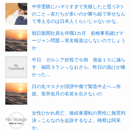
中学受験にハマりすぎて失敗したと思う3つ
のこと→友だちが多いのが勝ち組で幸せなん
て考えるのは日本人くらいじゃないかな。
朝日新聞社員を停職1カ月 前検事長賭けマ
ージャン問題→実名報道はしないのでしょう
か
中日 ガルシア好投でＧ倒 借金１０に減ら
す 福田３ラン→なおさら、昨日の負けが痛
かった…
日の丸マスクが誹謗中傷で製造中止へ→何
故、室井佑月の名前を出さないの
女性ひかれ死亡、後続車運転の男性に無罪判
決→こんなのを起訴するなよ。検察は阿呆
か。