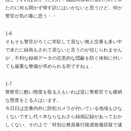
たのに何も聞かず帰す訳にはいかないと思うけど。何か
警官が気の毒に思う・・
1-6
そもそも警官がろくに常駐して居ない無人交番も多い中
で未だに録画もされて居ないと言うのが信じられません
が，不利な録画データの恣意的な隠蔽を防ぐ体制に付い
ても厳重な整備が求められる所ですねぇ．
1-7
警察官に酷い態度を取る人もいれば逆に警察官でも横柄
な態度をとる人はいます。
今日日は交番内外に防犯カメラが付いている地域も少な
くないですし代々木ならなおさら録画記録があっておか
しくない、その上で「特別公務員暴行陵虐致傷容疑で逮