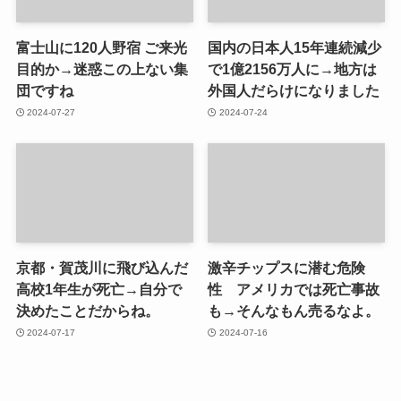
富士山に120人野宿 ご来光
国内の日本人15年連続減少
目的か→迷惑この上ない集
で1億2156万人に→地方は
団ですね
外国人だらけになりました
2024-07-27
2024-07-24
京都・賀茂川に飛び込んだ
激辛チップスに潜む危険
高校1年生が死亡→自分で
性 アメリカでは死亡事故
決めたことだからね。
も→そんなもん売るなよ。
2024-07-17
2024-07-16