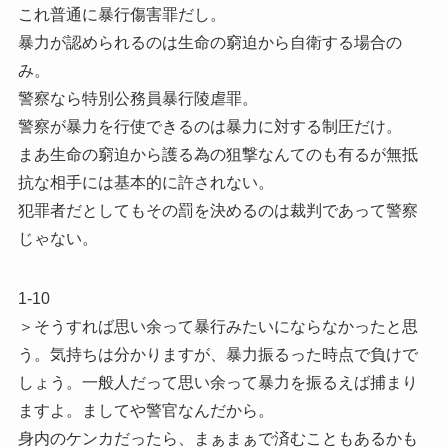
これ普通に暴行傷害罪だし。
暴力が認められるのは生命の窮迫から自衛する場合の
み。
警察なら特別公務員暴行陵虐罪。
警察が暴力を行使できるのは暴力に対する制圧だけ。
まあ生命の窮迫から護る為の狙撃なんてのも有るが無抵
抗な相手には基本的に許されない。
犯罪者だとしてもその罰を決めるのは裁判であって警察
じゃない。
1-10
＞そうすれば思い余って暴行みたいにならなかったと思
う。気持ちは分かりますが、暴力振るった時点で負けで
しょう。一般人だって思い余って暴力を振るえば捕まり
ますよ。ましてや警官なんだから。
身内のケンカだったら、まぁまぁで済むこともあるかも