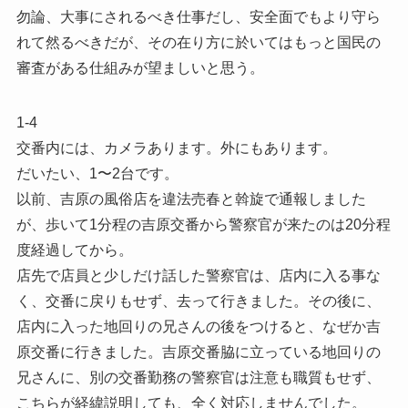
勿論、大事にされるべき仕事だし、安全面でもより守ら
れて然るべきだが、その在り方に於いてはもっと国民の
審査がある仕組みが望ましいと思う。
1-4
交番内には、カメラあります。外にもあります。
だいたい、1〜2台です。
以前、吉原の風俗店を違法売春と斡旋で通報しました
が、歩いて1分程の吉原交番から警察官が来たのは20分程
度経過してから。
店先で店員と少しだけ話した警察官は、店内に入る事な
く、交番に戻りもせず、去って行きました。その後に、
店内に入った地回りの兄さんの後をつけると、なぜか吉
原交番に行きました。吉原交番脇に立っている地回りの
兄さんに、別の交番勤務の警察官は注意も職質もせず、
こちらが経緯説明しても、全く対応しませんでした。