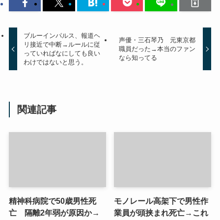
ブルーインパルス、報道ヘ
声優・三石琴乃 元東京都
リ接近で中断→ルールに従
職員だった→本当のファン
っていればなにしても良い
なら知ってる
わけではないと思う。
関連記事
精神科病院で50歳男性死
モノレール高架下で男性作
亡 隔離2年弱が原因か→
業員が頭挟まれ死亡→これ