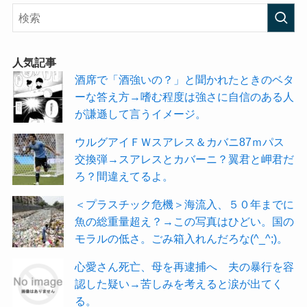
人気記事
酒席で「酒強いの？」と聞かれたときのベタ
ーな答え方→嗜む程度は強さに自信のある人
が謙遜して言うイメージ。
ウルグアイＦＷスアレス＆カバニ87ｍパス
交換弾→スアレスとカバーニ？翼君と岬君だ
ろ？間違えてるよ。
＜プラスチック危機＞海流入、５０年までに
魚の総重量超え？→この写真はひどい。国の
モラルの低さ。ごみ箱入れんだろな(^_^;)。
心愛さん死亡、母を再逮捕へ 夫の暴行を容
認した疑い→苦しみを考えると涙が出てく
る。