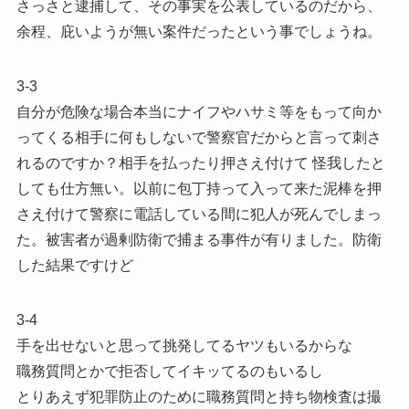
さっさと逮捕して、その事実を公表しているのだから、
余程、庇いようが無い案件だったという事でしょうね。
3-3
自分が危険な場合本当にナイフやハサミ等をもって向か
ってくる相手に何もしないで警察官だからと言って刺さ
れるのですか？相手を払ったり押さえ付けて 怪我したと
しても仕方無い。以前に包丁持って入って来た泥棒を押
さえ付けて警察に電話している間に犯人が死んでしまっ
た。被害者が過剰防衛で捕まる事件が有りました。防衛
した結果ですけど️
3-4
手を出せないと思って挑発してるヤツもいるからな
職務質問とかで拒否してイキッてるのもいるし
とりあえず犯罪防止のために職務質問と持ち物検査は撮