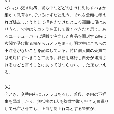
3-1
だいたい交番勤務、警ら中などどのように対応すべきか
細かく教育されているはずだと思う。それを念頭に考え
れば逃走しようとして押さえつけたところ顔面に傷はあ
りうる。でやはりカメラを回して置くべきだと思う。あ
るユーチューバーは通販で注文した商品を開封する時は
玄関で受け取る前からカメラをまわし開封中にこちらの
不注意がないことを記録している。特に個人間の売買で
は絶対にすべきことてある。職務を遂行し自分が逮捕さ
れるなどと言うことはあってはならない。また逆もいえ
る。
3-2
今どき、交番内外にカメラはあるし、普段、身内の不祥
事を隠蔽したり、無抵抗の1人を複数で取り押さえ膝蹴り
して死亡させても、正当な制圧行為とする警察が、