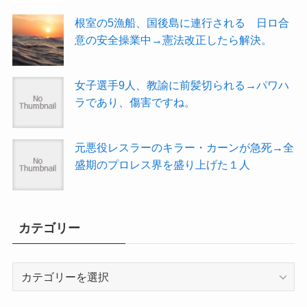
根室の5漁船、国後島に連行される 日ロ合
意の安全操業中→憲法改正したら解決。
女子選手9人、教諭に前髪切られる→パワハ
ラであり、傷害ですね。
元悪役レスラーのキラー・カーンが急死→全
盛期のプロレス界を盛り上げた１人
カテゴリー
カ
テ
ゴ